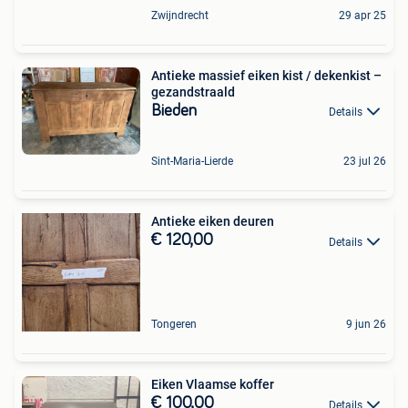
Zwijndrecht
29 apr 25
Antieke massief eiken kist / dekenkist –
gezandstraald
Bieden
Details
Sint-Maria-Lierde
23 jul 26
Antieke eiken deuren
€ 120,00
Details
Tongeren
9 jun 26
Eiken Vlaamse koffer
€ 100,00
Details