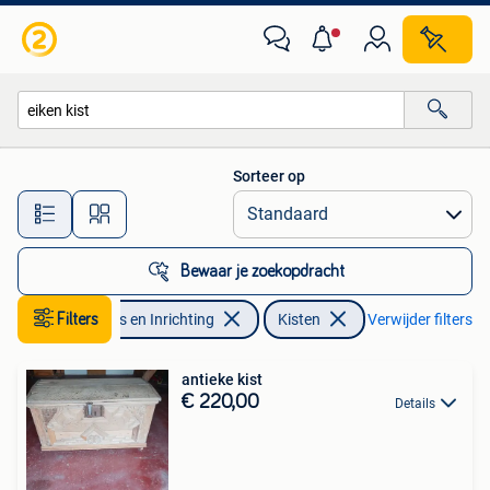
Woonaccessoires | Kisten
Sorteer op
Alle afstanden…
Bewaar je zoekopdracht
Filters
Huis en Inrichting
Kisten
Verwijder filters
antieke kist
€ 220,00
Details