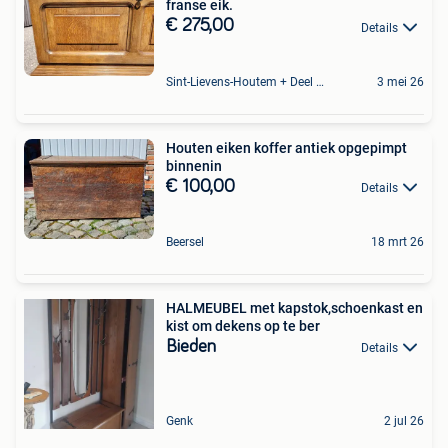
franse eik.
€ 275,00
Details
Sint-Lievens-Houtem + Deel Oombergen
3 mei 26
Houten eiken koffer antiek opgepimpt
binnenin
€ 100,00
Details
Beersel
18 mrt 26
HALMEUBEL met kapstok,schoenkast en
kist om dekens op te ber
Bieden
Details
Genk
2 jul 26