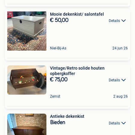
Mooie dekenkist/ salontafel
€ 50,00
Details
Niel-Bij-As
24 jun 26
Vintage/Retro solide houten
opbergkoffer
€ 75,00
Details
Zemst
2 aug 26
Antieke dekenkist
Bieden
Details