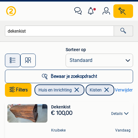
Woonaccessoires | Kisten
Sorteer op
Alle afstanden…
Bewaar je zoekopdracht
Filters
Huis en Inrichting
Kisten
Verwijder fil
Dekenkist
€ 100,00
Details
Kruibeke
Vandaag