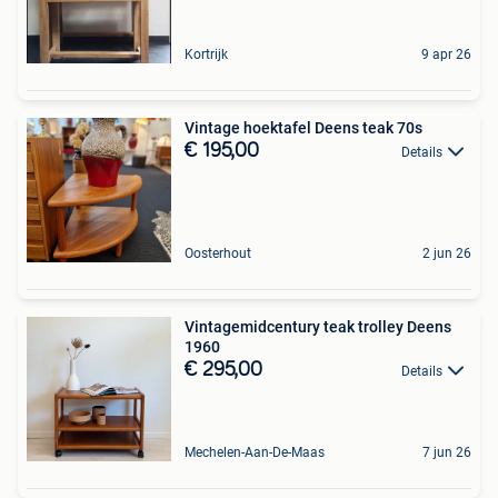
Kortrijk
9 apr 26
Vintage hoektafel Deens teak 70s
€ 195,00
Details
Oosterhout
2 jun 26
Vintagemidcentury teak trolley Deens
1960
€ 295,00
Details
Mechelen-Aan-De-Maas
7 jun 26