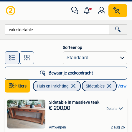
Tafels | Sidetables
Sorteer op
Alle afstanden…
Bewaar je zoekopdracht
Filters
Huis en Inrichting
Sidetables
Verwijde
Sidetable in massieve teak
€ 200,00
Details
Antwerpen
2 aug 26