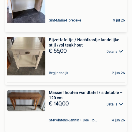
Sint-Maria-Horebeke
9 jul 26
Bijzettafeltje / Nachtkastje landelijke
stijl /vol teak hout
€ 55,00
Details
Begijnendijk
2 jun 26
Massief houten wandtafel / sidetable –
120 cm
€ 140,00
Details
St-Kwintens-Lennik + Deel Roosdaal
14 jun 26