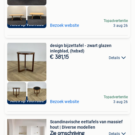
Topadvertentie
Alles op voorraad
Bezoek website
3 aug 26
design bijzettafel - zwart glazen
inlegblad, (hxbxd)
€ 381,15
Details
Topadvertentie
Alles op voorraad
Bezoek website
3 aug 26
Scandinavische eettafels van massief
hout | Diverse modellen
Zie omschrijving
Details