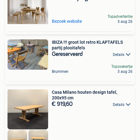
Topadvertentie
Bezoek website
3 aug 26
IBIZA !!! groot lot retro KLAPTAFELS
partij plooitafels
Gereserveerd
Details
Topzoekertje
Brummen
3 aug 26
Casa Milano houten design tafel,
200x95 cm
€ 919,60
Details