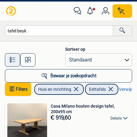
Tafels | Eettafels
Sorteer op
Alle afstanden…
Bewaar je zoekopdracht
Filters
Huis en Inrichting
Eettafels
Verwijder 
Casa Milano houten design tafel,
200x95 cm
€ 919,60
Details