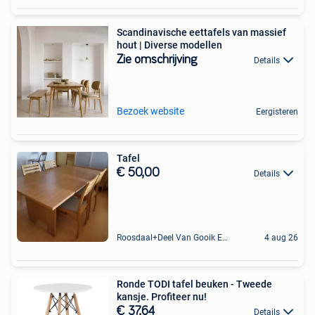
Scandinavische eettafels van massief
hout | Diverse modellen
Zie omschrijving
Details
Bezoek website
Eergisteren
Tafel
€ 50,00
Details
Roosdaal+Deel Van Gooik En Sint-Kwintens-Lennik
4 aug 26
Ronde TODI tafel beuken - Tweede
kansje. Profiteer nu!
€ 37,64
Details