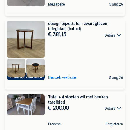
Meulebeke
5 aug 26
design bijzettafel - zwart glazen
inlegblad, (hxbxd)
€ 381,15
Details
Alles op voorraad
Bezoek website
5 aug 26
Tafel + 4 stoelen wit met beuken
tafelblad
€ 200,00
Details
Bredene
Eergisteren