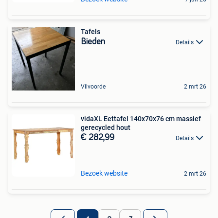
Tafels
Bieden
Details
Vilvoorde
2 mrt 26
vidaXL Eettafel 140x70x76 cm massief
gerecycled hout
€ 282,99
Details
Bezoek website
2 mrt 26