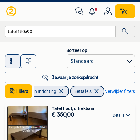
Tafels | Eettafels
Sorteer op
Alle afstanden…
Bewaar je zoekopdracht
Filters
Huis en Inrichting
Eettafels
Verwijder filters
Tafel hout, uitrekbaar
€ 350,00
Details