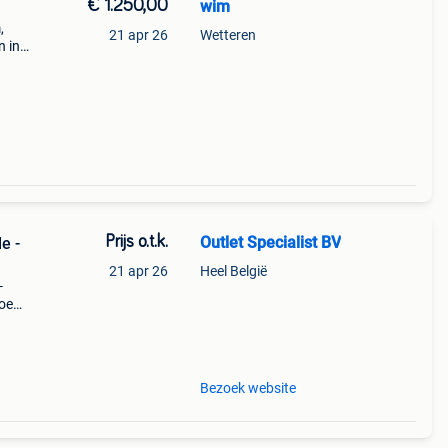
€ 1.250,00
wim
,
21 apr 26
Wetteren
n in
an
Prijs o.t.k.
Outlet Specialist BV
e -
21 apr 26
Heel België
-
Doe
ijzen
t
Bezoek website