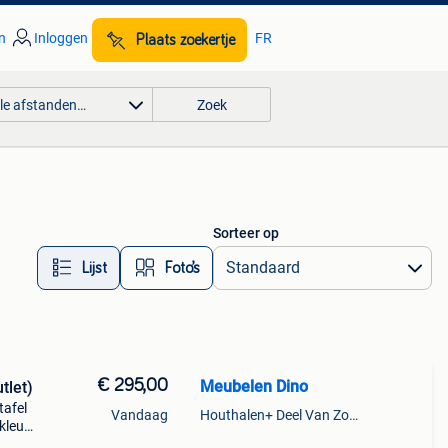
n
Inloggen
FR
Plaats zoekertje
lle afstanden…
Zoek
Sorteer op
Lijst
Foto’s
€ 295,00
Meubelen Dino
tlet)
tafel
Vandaag
Houthalen+ Deel Van Zonhoven En Zolder
kleur
izen.