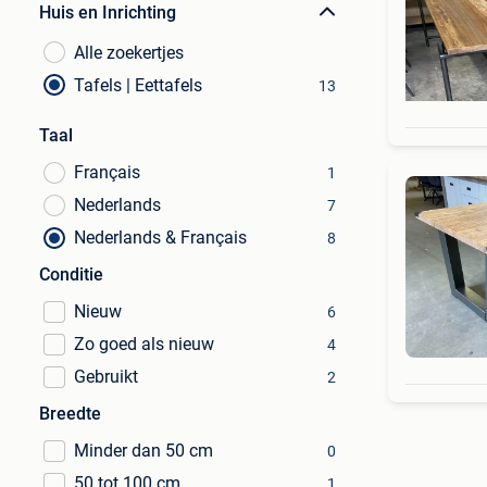
Huis en Inrichting
Alle zoekertjes
Tafels | Eettafels
13
Taal
Français
1
Nederlands
7
Nederlands & Français
8
Conditie
Nieuw
6
Zo goed als nieuw
4
Gebruikt
2
Breedte
Minder dan 50 cm
0
50 tot 100 cm
1