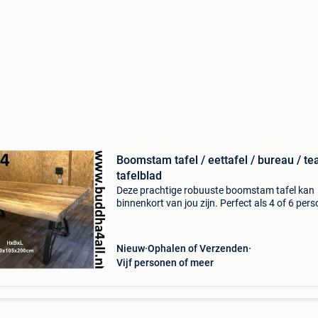
Boomstam tafel / eettafel / bureau / te
tafelblad
Deze prachtige robuuste boomstam tafel kan
binnenkort van jou zijn. Perfect als 4 of 6 per
eettafel. Buiten onder een overkapping ook er
mooi! Maar ook te gebruiken als bureau. De
gietijzeren ta
Nieuw
Ophalen of Verzenden
Vijf personen of meer