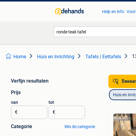
Help en info
Voor
1
Home
Huis en Inrichting
Tafels | Eettafels
Verfijn resultaten
Bewaar
Prijs
Huis en Inri
van
tot
€
€
Categorie
Wis de categorie