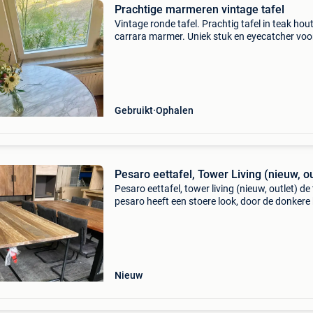
Prachtige marmeren vintage tafel
Vintage ronde tafel. Prachtig tafel in teak hou
carrara marmer. Uniek stuk en eyecatcher voor
interieur. Zeer nette staat. Diameter 132 cm. E
ophalen. De eetkamerstoelen die mee op de fo
Gebruikt
Ophalen
Pesaro eettafel, Tower Living (nieuw, ou
Pesaro eettafel, tower living (nieuw, outlet) de 
pesaro heeft een stoere look, door de donkere 
en het onderstel dat gemaakt is van stalen bu
De bladen worden gemaakt van prachtig oud
Nieuw