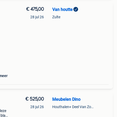
€ 475,00
Van houtte
28 jul 26
Zulte
 -
 meer
€ 525,00
Meubelen Dino
28 jul 26
Houthalen+ Deel Van Zonhoven En Zolder
deze
 blad