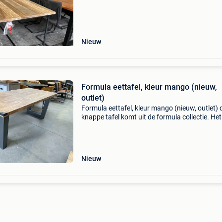
De bladen worden gemaakt van prachtig oud
Nieuw
Formula eettafel, kleur mango (nieuw,
outlet)
Formula eettafel, kleur mango (nieuw, outlet) 
knappe tafel komt uit de formula collectie. Het
is gemaakt van lamulux en is afgewerkt in de k
mango. Dit onderhoudsvriendelijke materiaal 
Nieuw