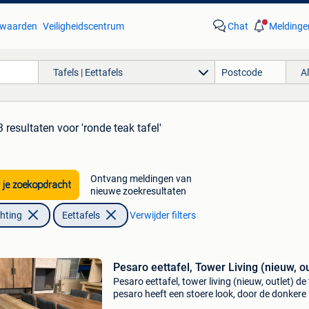
waarden
Veiligheidscentrum
Chat
Meldinge
Tafels | Eettafels
A
3 resultaten
voor 'ronde teak tafel'
Ontvang meldingen van
 je zoekopdracht
nieuwe zoekresultaten
chting
Eettafels
Verwijder filters
Pesaro eettafel, Tower Living (nieuw, ou
Pesaro eettafel, tower living (nieuw, outlet) de 
pesaro heeft een stoere look, door de donkere 
en het onderstel dat gemaakt is van stalen bu