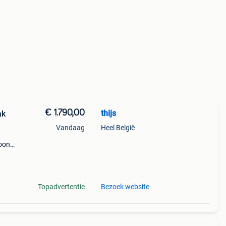
€ 1.790,00
thijs
ak
Vandaag
Heel België
soons
g
Topadvertentie
Bezoek website