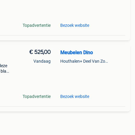
Topadvertentie
Bezoek website
€ 525,00
Meubelen Dino
Vandaag
Houthalen+ Deel Van Zonhoven En Zolder
deze
 blad
leur
h
Topadvertentie
Bezoek website