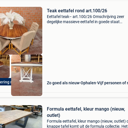
Teak eettafel rond art.100/26
Eettafel teak– art.100/26 Omschrijving zeer
degelijke massieve eettafel in goede staat
afmetingen uiterste maten: - diameter: 150 cm
hoogte: 80 cm boven ,onderkant 70cm prijs €
475.00 Bezichtig
vering mogelijk
Zo goed als nieuw
Ophalen
Vijf personen of
Formula eettafel, kleur mango (nieuw,
outlet)
Formula eettafel, kleur mango (nieuw, outlet) 
knappe tafel komt uit de formula collectie. Het