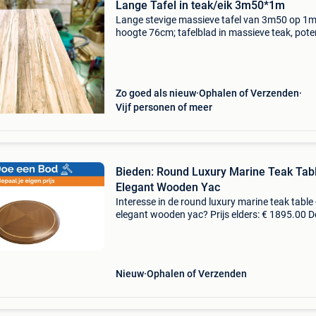
Lange Tafel in teak/eik 3m50*1m
Lange stevige massieve tafel van 3m50 op 1m
hoogte 76cm; tafelblad in massieve teak, pote
eik; 3x behandeld met een beschermende 2
componenten onzichtbare matte lak. Gratis a
huis gebracht en g
Zo goed als nieuw
Ophalen of Verzenden
Vijf personen of meer
Bieden: Round Luxury Marine Teak Tabl
Elegant Wooden Yac
Interesse in de round luxury marine teak table 
elegant wooden yac? Prijs elders: € 1895.00 
een bod samen komen we tot de beste prijs. Pr
bij ons zijn dan ook onderhandelbaar. Scoor di
Nieuw
Ophalen of Verzenden