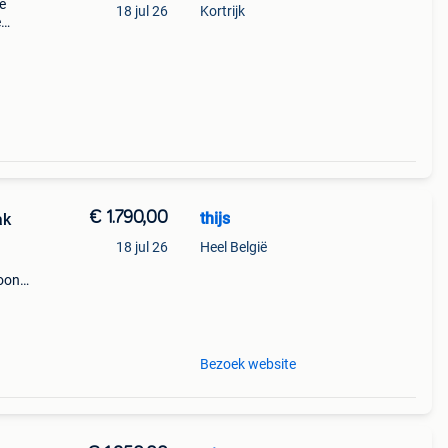
e
18 jul 26
Kortrijk
e
ijk
€ 1.790,00
thijs
ak
18 jul 26
Heel België
soons
g
Bezoek website