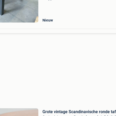
is gemaakt van lamulux en is afgewerkt in de k
mango. Dit onderhoudsvriendelijke materiaal 
Nieuw
Grote vintage Scandinavische ronde taf