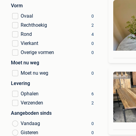
Vorm
Ovaal
0
Rechthoekig
2
Rond
4
Vierkant
0
Overige vormen
0
Moet nu weg
Moet nu weg
0
Levering
Ophalen
6
Verzenden
2
Aangeboden sinds
Vandaag
0
Gisteren
0