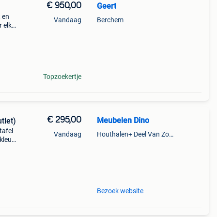
€ 950,00
Geert
t en
Vandaag
Berchem
 elk
nkel
to
Topzoekertje
€ 295,00
Meubelen Dino
tlet)
tafel
Vandaag
Houthalen+ Deel Van Zonhoven En Zolder
kleur
izen.
Bezoek website