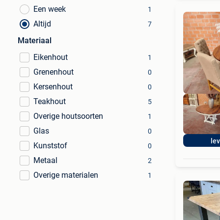
Een week
1
Altijd
7
Materiaal
Eikenhout
1
Grenenhout
0
Kersenhout
0
Teakhout
5
Overige houtsoorten
1
Glas
0
le
Kunststof
0
Metaal
2
Overige materialen
1