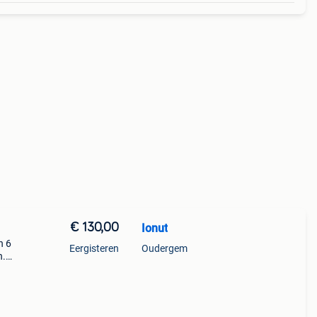
€ 130,00
Ionut
n 6
Eergisteren
Oudergem
n.
uwe