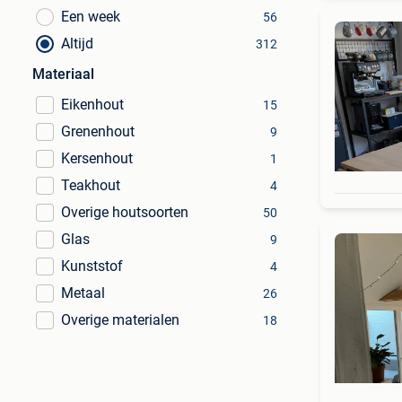
Een week
56
Altijd
312
Materiaal
Eikenhout
15
Grenenhout
9
Kersenhout
1
Teakhout
4
Overige houtsoorten
50
Glas
9
Kunststof
4
Metaal
26
Overige materialen
18