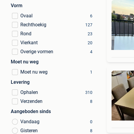
Vorm
Ovaal
6
Rechthoekig
127
Rond
23
Vierkant
20
Overige vormen
4
Moet nu weg
Moet nu weg
1
Levering
Ophalen
310
Verzenden
8
Aangeboden sinds
Vandaag
0
Gisteren
8