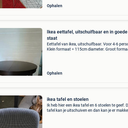
Ophalen
Ikea eettafel, uitschuifbaar en in goede
staat
Eettafel van ikea, uitschuifbaar. Voor 4-6 per
Klein formaat = 115cm diameter. Groot forma
165 cm lengte. Goede staat, moet weg, vaste p
Ophalen
ikea tafel en stoelen
Ik heb hier een ikea tafel en 6 stoelen te geef. 
tafel kan je uitschuiven en dan kan je er makkel
met 6 aan zitten.