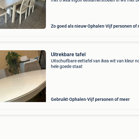
met 6 ikea ingolf eetkamerstoelen in wit met b
bekleding. Ideaal voor gezinnen of wie graag
gasten ontvangt. Dankzij de 2 verlengbladen c
Zo goed als nieuw
Ophalen
Vijf personen of
Uitrekbare tafel
Uitschuifbare eettafel van ikea wit van kleur n
hele goede staat
Gebruikt
Ophalen
Vijf personen of meer