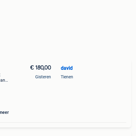
€ 180,00
david
t
Gisteren
Tienen
van
e
 meer