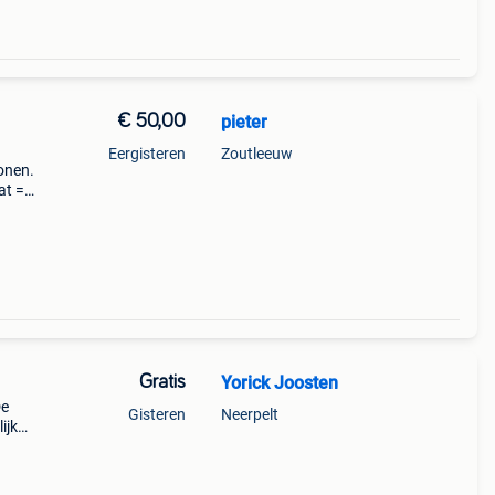
€ 50,00
pieter
Eergisteren
Zoutleeuw
sonen.
at =
rijs.
Gratis
Yorick Joosten
De
Gisteren
Neerpelt
ijk