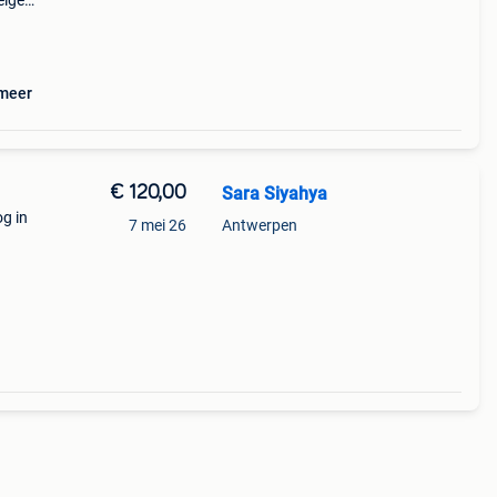
eige
reëer
 meer
€ 120,00
Sara Siyahya
og in
7 mei 26
Antwerpen