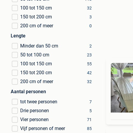
100 tot 150 cm
32
150 tot 200 cm
3
200 cm of meer
0
Lengte
Minder dan 50 cm
2
50 tot 100 cm
23
100 tot 150 cm
55
150 tot 200 cm
42
200 cm of meer
32
Aantal personen
tot twee personen
7
Drie personen
5
Vier personen
71
Vijf personen of meer
85