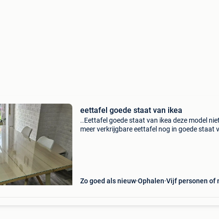
eettafel goede staat van ikea
..Eettafel goede staat van ikea deze model nie
meer verkrijgbare eettafel nog in goede staat 
ikea afmeten is b 90 x l 200 .....Enkel eettafel t
koop.....
Zo goed als nieuw
Ophalen
Vijf personen of