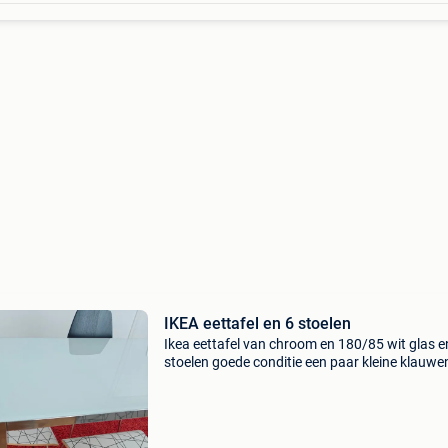
IKEA eettafel en 6 stoelen
Ikea eettafel van chroom en 180/85 wit glas e
stoelen goede conditie een paar kleine klauwe
Verwijdering van de eerste verdieping op wol
saint pierre.