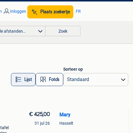
n
Inloggen
FR
Plaats zoekertje
lle afstanden…
Zoek
Sorteer op
Lijst
Foto’s
€ 425,00
Mary
31 jul 26
Hasselt
tafel