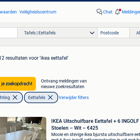
waarden
Veiligheidscentrum
Chat
Meldinge
Tafels | Eettafels
A
12 resultaten
voor 'ikea eettafel'
Ontvang meldingen van
 je zoekopdracht
nieuwe zoekresultaten
chting
Eettafels
Verwijder filters
IKEA Uitschuifbare Eettafel + 6 INGOLF
Stoelen – Wit – €425
Mooie en stevige ikea bjursta uitschuifbare eet