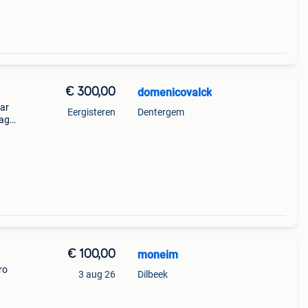
€ 300,00
domenicovalck
aar
Eergisteren
Dentergem
Mag
€ 100,00
moneim
ro
3 aug 26
Dilbeek