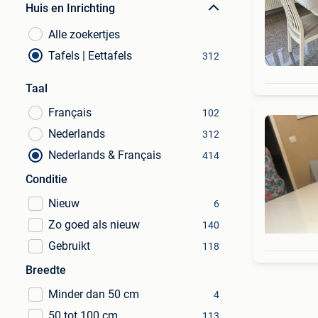
Huis en Inrichting
Alle zoekertjes
Tafels | Eettafels
312
Taal
Français
102
Nederlands
312
Nederlands & Français
414
Conditie
Nieuw
6
Zo goed als nieuw
140
Gebruikt
118
Breedte
Minder dan 50 cm
4
50 tot 100 cm
113