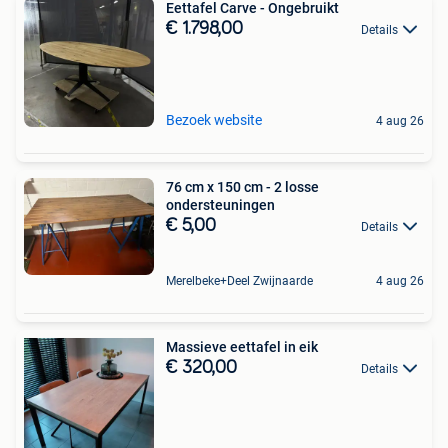
Eettafel Carve - Ongebruikt
€ 1.798,00
Details
Bezoek website
4 aug 26
76 cm x 150 cm - 2 losse
ondersteuningen
€ 5,00
Details
Merelbeke+Deel Zwijnaarde
4 aug 26
Massieve eettafel in eik
€ 320,00
Details