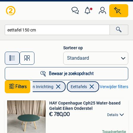
Tafels | Eettafels
Sorteer op
Alle afstanden…
Bewaar je zoekopdracht
Filters
Huis en Inrichting
Eettafels
Verwijder filters
HAY Copenhague Cph25 Water-based
Gelakt Eiken Onderstel
€ 780,00
Details
Topadvertentie