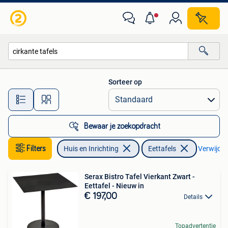
Tafels | Eettafels
Sorteer op
Alle afstanden…
Bewaar je zoekopdracht
Filters
Huis en Inrichting
Eettafels
Verwijder 
Serax Bistro Tafel Vierkant Zwart -
Eettafel - Nieuw in
€ 197,00
Details
Topadvertentie