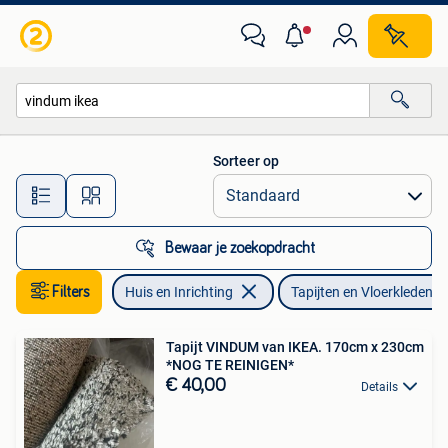
Stoffering | Tapijten en Vloerkleden
Sorteer op
Alle afstanden…
Bewaar je zoekopdracht
Filters
Huis en Inrichting
Tapijten en Vloerkleden
Tapijt VINDUM van IKEA. 170cm x 230cm
*NOG TE REINIGEN*
€ 40,00
Details