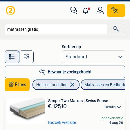
Slaapkamer | Matrassen en Bedbodems
Sorteer op
Alle afstanden…
Bewaar je zoekopdracht
Filters
Huis en Inrichting
Matrassen en Bedbodem
Simplr Two Matras | Swiss Sense
€ 125,10
Details
Topadvertentie
Bezoek website
4 aug 26