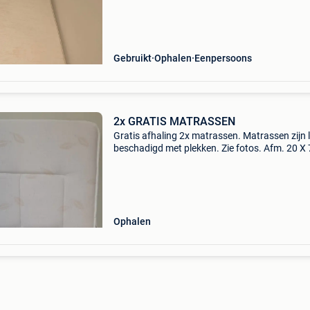
Gebruikt
Ophalen
Eenpersoons
2x GRATIS MATRASSEN
Gratis afhaling 2x matrassen. Matrassen zijn l
beschadigd met plekken. Zie fotos. Afm. 20 X 
200cm voor organisaties / mensen hulp.
Antwerpen zuid. Alle avonden tussen 19u en 
mvg , marc
Ophalen