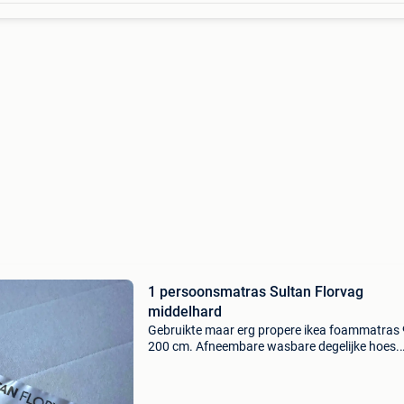
1 persoonsmatras Sultan Florvag
middelhard
Gebruikte maar erg propere ikea foammatras 
200 cm. Afneembare wasbare degelijke hoes.
Mousse geen pocketveren. Nieuw prijs 119 eu
40.