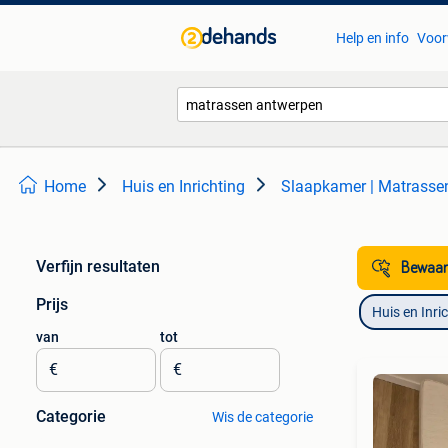
Help en info
Voor
Home
Huis en Inrichting
Slaapkamer | Matrass
Verfijn resultaten
Bewaar
Prijs
Huis en Inri
van
tot
€
€
Categorie
Wis de categorie