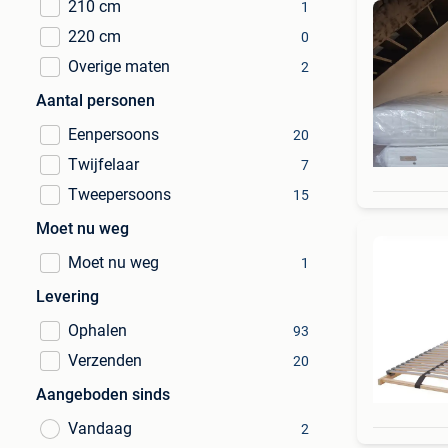
210 cm
1
220 cm
0
Overige maten
2
Aantal personen
Eenpersoons
20
Twijfelaar
7
Tweepersoons
15
Moet nu weg
Moet nu weg
1
Levering
Ophalen
93
Verzenden
20
Aangeboden sinds
Vandaag
2