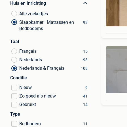
Huis en Inrichting
Alle zoekertjes
Slaapkamer | Matrassen en
93
Bedbodems
Taal
Français
15
Nederlands
93
Nederlands & Français
108
Conditie
Nieuw
9
Zo goed als nieuw
41
Gebruikt
14
Type
Bedbodem
11