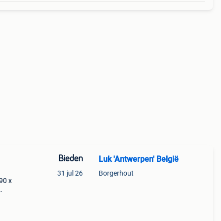
Bieden
Luk 'Antwerpen' België
31 jul 26
Borgerhout
90 x
r. Nu