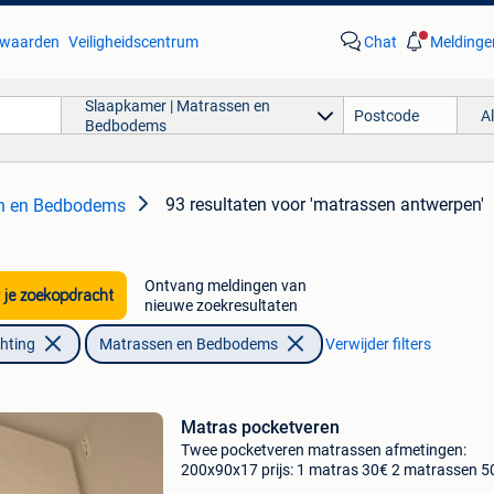
waarden
Veiligheidscentrum
Chat
Meldinge
Slaapkamer | Matrassen en
A
Bedbodems
93 resultaten
voor 'matrassen antwerpen'
en en Bedbodems
Ontvang meldingen van
 je zoekopdracht
nieuwe zoekresultaten
chting
Matrassen en Bedbodems
Verwijder filters
Matras pocketveren
Twee pocketveren matrassen afmetingen:
200x90x17 prijs: 1 matras 30€ 2 matrassen 5
enkel afhalen te 2050 antwerpen (linkeroever)