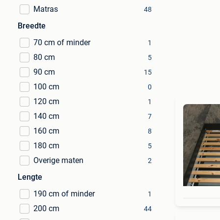
Matras
48
Breedte
70 cm of minder
1
80 cm
5
90 cm
15
100 cm
0
120 cm
1
140 cm
7
160 cm
8
180 cm
5
Overige maten
2
Lengte
190 cm of minder
1
200 cm
44