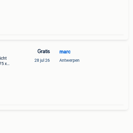
Gratis
marc
icht
28 jul 26
Antwerpen
75 x
20u