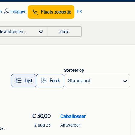
n
Inloggen
FR
Plaats zoekertje
lle afstanden…
Zoek
Sorteer op
Lijst
Foto’s
€ 30,00
Caballosser
2 aug 26
Antwerpen
0€