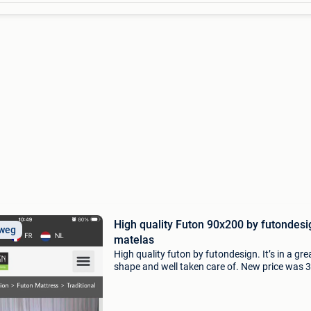
High quality Futon 90x200 by futondesi
 weg
matelas
High quality futon by futondesign. It’s in a gre
shape and well taken care of. New price was 
dimensions: 90x200x16 you can look up the 
on the homepage of futondesign. The model i