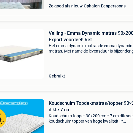
Zo goed als nieuw
Ophalen
Eenpersoons
Veiling - Emma Dynamic matras 90x20
Export voordeel! Ref
Het emma dynamic matrasde emma dynamic
matras. Met name de levensduur is bijzonder 
zo zakt deze matras niet in zodat je er zo lang
mogelijk van kunt genieten! Daarnaast is het 
comfortabele m
Gebruikt
Koudschuim Topdekmatras/topper 90×
dikte 7 cm
Koudschuim topper 90x200 cm * 7 cm dik soe
koudschuim topper van hoge kwaliteit ! *
Rechtstreeks van nederlandse fabriek ! * Soep
veerkrachtig koudschuim kern ! * Optimale co