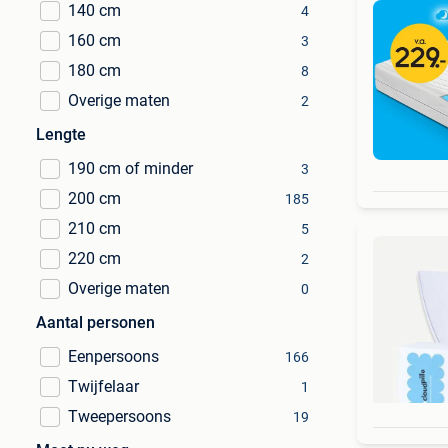
140 cm
4
160 cm
3
180 cm
8
Overige maten
2
Lengte
190 cm of minder
3
200 cm
185
210 cm
5
220 cm
2
Overige maten
0
Aantal personen
Eenpersoons
166
Twijfelaar
1
Tweepersoons
19