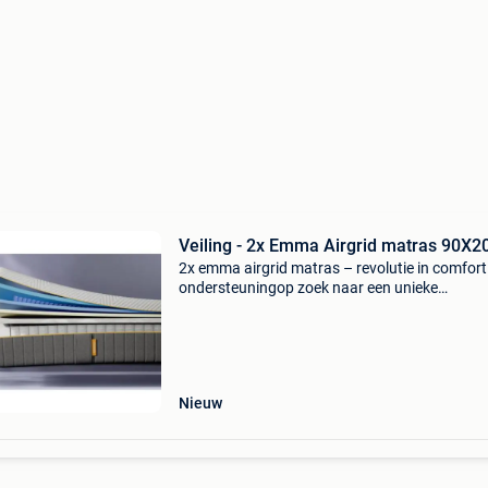
Veiling - 2x Emma Airgrid matras 90X2
2x emma airgrid matras – revolutie in comfort
ondersteuningop zoek naar een unieke
slaapervaring die zich volledig aan jou aanpas
Ontdek het emma airgrid matras – een
baanbrekende innovatie in de
Nieuw