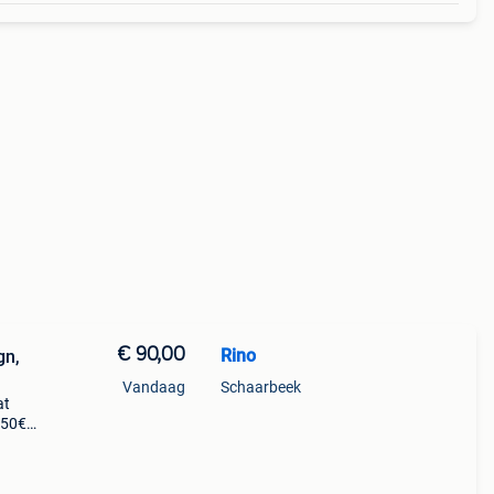
€ 90,00
Rino
gn,
Vandaag
Schaarbeek
at
350€
model
s ca