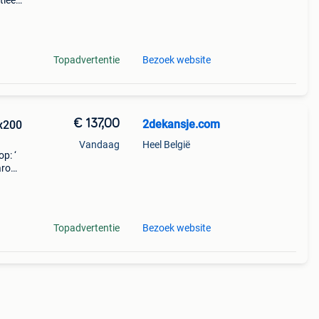
tieel
n wij
ssen.
Topadvertentie
Bezoek website
€ 137,00
2dekansje.com
0x200
Vandaag
Heel België
p: ‘
aarom
ld,
o
Topadvertentie
Bezoek website