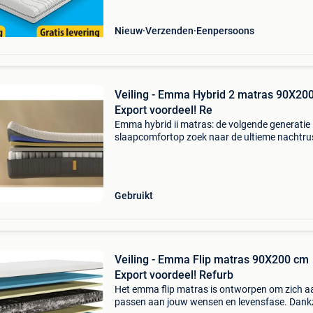
en ondersteu
Nieuw
Verzenden
Eenpersoons
Veiling - Emma Hybrid 2 matras 90X20
Export voordeel! Re
Emma hybrid ii matras: de volgende generatie
slaapcomfortop zoek naar de ultieme nachtru
Maak kennis met het emma hybrid ii matras: d
vernieuwde topper in de hybrid-serie. Dankzij
verbeterde mater
Gebruikt
Veiling - Emma Flip matras 90X200 cm
Export voordeel! Refurb
Het emma flip matras is ontworpen om zich a
passen aan jouw wensen en levensfase. Dankz