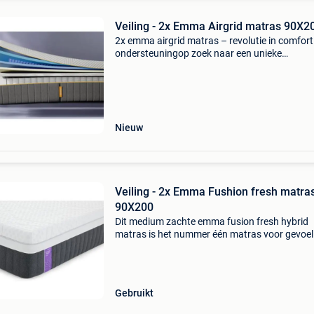
Veiling - 2x Emma Airgrid matras 90X2
2x emma airgrid matras – revolutie in comfort
ondersteuningop zoek naar een unieke
slaapervaring die zich volledig aan jou aanpas
Ontdek het emma airgrid matras – een
baanbrekende innovatie in de
Nieuw
Veiling - 2x Emma Fushion fresh matra
90X200
Dit medium zachte emma fusion fresh hybrid
matras is het nummer één matras voor gevoel
en allergiegevoelige slapers, het matras is nam
ontworpen om allergenen te verminderen en 
daardoor
Gebruikt