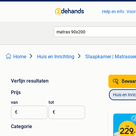
Help en info
Voor
Home
Huis en Inrichting
Slaapkamer | Matrass
Verfijn resultaten
Bewaar
Prijs
Huis en Inri
van
tot
€
€
Categorie