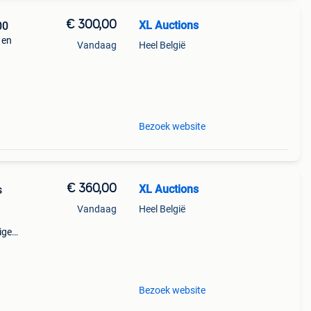
€ 300,00
XL Auctions
00
 en
Vandaag
Heel België
t?
Bezoek website
€ 360,00
XL Auctions
s
Vandaag
Heel België
ige
elijk
houdt
Bezoek website