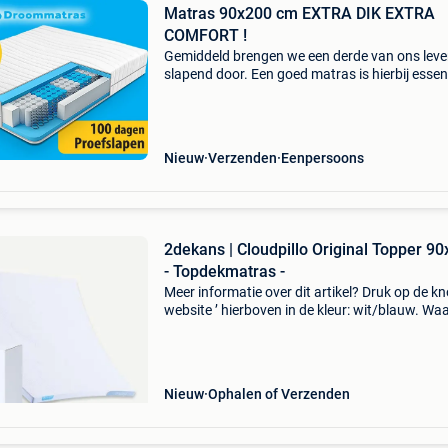
Matras 90x200 cm EXTRA DIK EXTRA
COMFORT !
Gemiddeld brengen we een derde van ons lev
slapend door. Een goed matras is hierbij essen
voor onze gezondheid. Bij droommatras hebbe
ruim 30 jaar ervaring op het gebied van matra
Jui
Nieuw
Verzenden
Eenpersoons
2dekans | Cloudpillo Original Topper 9
- Topdekmatras -
Meer informatie over dit artikel? Druk op de kno
website ’ hierboven in de kleur: wit/blauw. W
bestellen bij 2dekansje.com? Voor 16:00 beste
morgen in huis binnen belgië. 1 Jaar garantie 
Nieuw
Ophalen of Verzenden