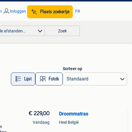
n
Inloggen
FR
Plaats zoekertje
lle afstanden…
Zoek
Sorteer op
Lijst
Foto’s
€ 229,00
Droommatras
Vandaag
Heel België
en