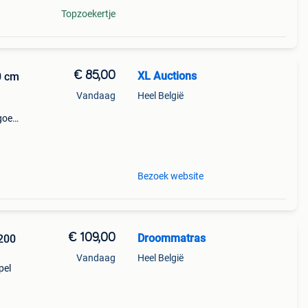
Topzoekertje
€ 85,00
XL Auctions
0 cm
Vandaag
Heel België
goed,
een
Bezoek website
€ 109,00
Droommatras
200
Vandaag
Heel België
pel
el en
mfort