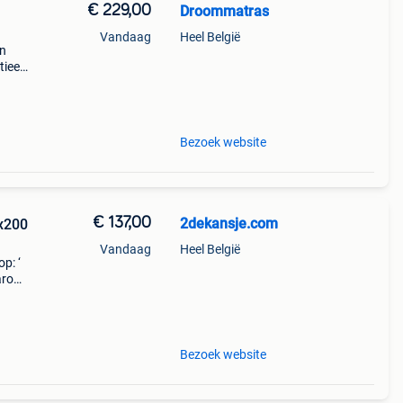
€ 229,00
Droommatras
Vandaag
Heel België
en
tieel
n wij
ssen.
Bezoek website
€ 137,00
2dekansje.com
0x200
Vandaag
Heel België
p: ‘
aarom
ld,
o
Bezoek website