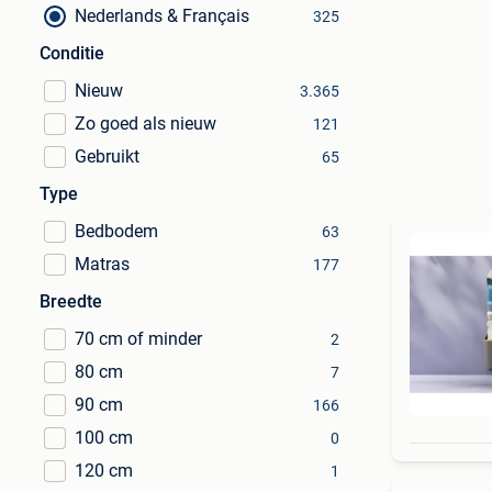
Nederlands & Français
325
Conditie
Nieuw
3.365
Zo goed als nieuw
121
Gebruikt
65
Type
Bedbodem
63
Matras
177
Breedte
70 cm of minder
2
80 cm
7
90 cm
166
100 cm
0
120 cm
1