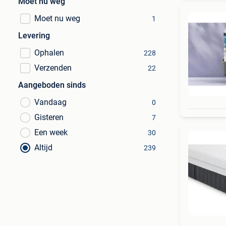
Moet nu weg
Moet nu weg
1
Levering
Ophalen
228
Verzenden
22
Aangeboden sinds
Vandaag
0
Gisteren
7
Een week
30
Altijd
239