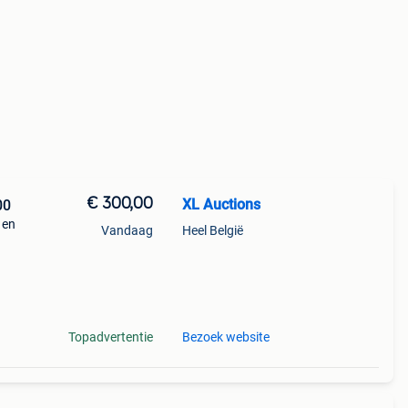
€ 300,00
XL Auctions
00
 en
Vandaag
Heel België
t?
Topadvertentie
Bezoek website