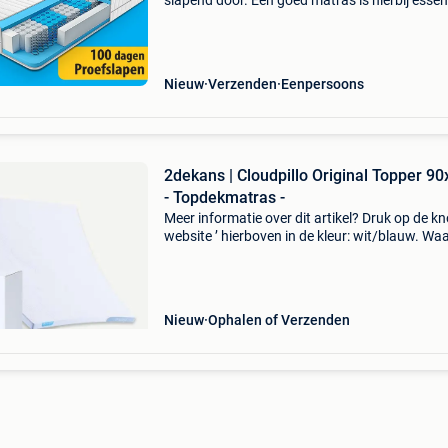
slapend door. Een goed matras is hierbij essen
voor onze gezondheid. Bij droommatras hebbe
ruim 30 jaar ervaring op het gebied van matra
Jui
Nieuw
Verzenden
Eenpersoons
2dekans | Cloudpillo Original Topper 9
- Topdekmatras -
Meer informatie over dit artikel? Druk op de kno
website ’ hierboven in de kleur: wit/blauw. W
bestellen bij 2dekansje.com? Voor 16:00 beste
morgen in huis binnen belgië. 1 Jaar garantie 
Nieuw
Ophalen of Verzenden