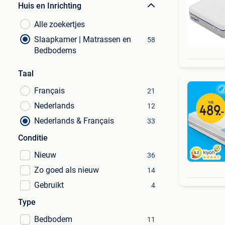
Huis en Inrichting
Alle zoekertjes
Slaapkamer | Matrassen en
58
Bedbodems
Taal
Français
21
Nederlands
12
Nederlands & Français
33
Conditie
Nieuw
36
Zo goed als nieuw
14
Gebruikt
4
Type
Bedbodem
11