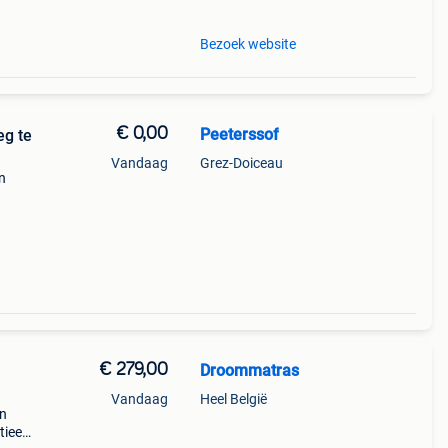
Bezoek website
€ 0,00
Peeterssof
eg te
Vandaag
Grez-Doiceau
n
€ 279,00
Droommatras
Vandaag
Heel België
en
tieel