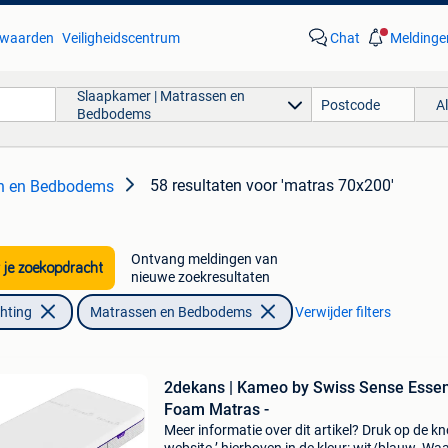
waarden
Veiligheidscentrum
Chat
Meldinge
Slaapkamer | Matrassen en
A
Bedbodems
58 resultaten
voor 'matras 70x200'
en en Bedbodems
Ontvang meldingen van
 je zoekopdracht
nieuwe zoekresultaten
chting
Matrassen en Bedbodems
Verwijder filters
2dekans | Kameo by Swiss Sense Esse
Foam Matras -
Meer informatie over dit artikel? Druk op de kno