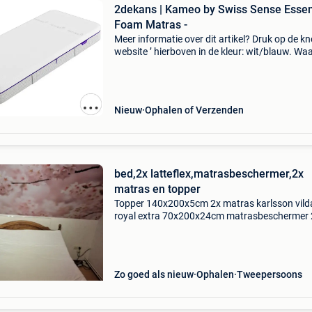
2dekans | Kameo by Swiss Sense Esse
Foam Matras -
Meer informatie over dit artikel? Druk op de kno
website ’ hierboven in de kleur: wit/blauw. W
bestellen bij 2dekansje.com? Voor 16:00 beste
morgen in huis binnen belgië. 1 Jaar garantie 
Nieuw
Ophalen of Verzenden
bed,2x latteflex,matrasbeschermer,2x
matras en topper
Topper 140x200x5cm 2x matras karlsson vild
royal extra 70x200x24cm matrasbeschermer 
latteflex 70x200 bossflex 600 handverstelbar
hoofd en voeteinde eiken bed 140x200 donker
Zo goed als nieuw
Ophalen
Tweepersoons