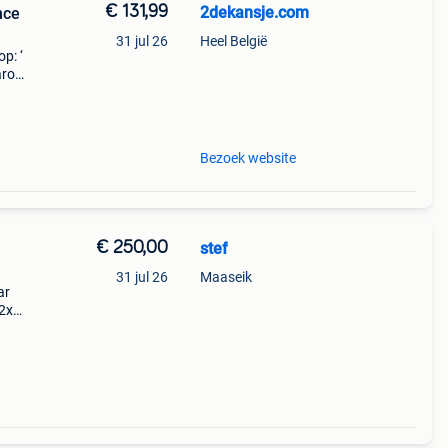
€ 131,99
2dekansje.com
nce
31 jul 26
Heel België
p: ‘
aarom
ld,
o
Bezoek website
€ 250,00
stef
31 jul 26
Maaseik
ar
2x
e
bruin