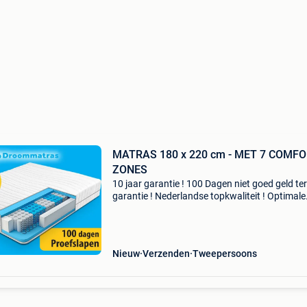
MATRAS 180 x 220 cm - MET 7 COMFORT
ZONES
10 jaar garantie ! 100 Dagen niet goed geld te
garantie ! Nederlandse topkwaliteit ! Optimale
ondersteuning ! Optimale ventilatie ! Altijd fris 
Voorkom klachten met 7 comfort luxor s380
matras di
Nieuw
Verzenden
Tweepersoons