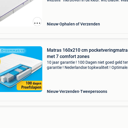
website ’ hierboven in de kleur: wit/blauw. W
bestellen bij 2dekansje.com? Voor 16:00 beste
morgen in huis binnen belgië. 1 Jaar garantie 
Nieuw
Ophalen of Verzenden
Matras 160x210 cm pocketveringmatras
met 7 comfort zones
10 jaar garantie ! 100 Dagen niet goed geld te
garantie ! Nederlandse topkwaliteit ! Optimale
ondersteuning ! Optimale ventilatie ! Altijd fris 
Voorkom klachten met 7 comfort optimum ma
dit l
Nieuw
Verzenden
Tweepersoons