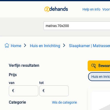
Help en info
Voor
Home
Huis en Inrichting
Slaapkamer | Matrass
Verfijn resultaten
Bewaar
Prijs
Huis en Inri
van
tot
€
€
Categorie
Wis de categorie