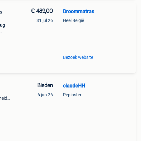
€ 489,00
Droommatras
31 jul 26
Heel België
rug
!
tras
Bezoek website
Bieden
claudeHH
6 jun 26
Pepinster
heid
g doe
ngs +