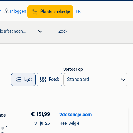
n
Inloggen
FR
Plaats zoekertje
lle afstanden…
Zoek
Sorteer op
Lijst
Foto’s
€ 131,99
2dekansje.com
nce
31 jul 26
Heel België
p: ‘