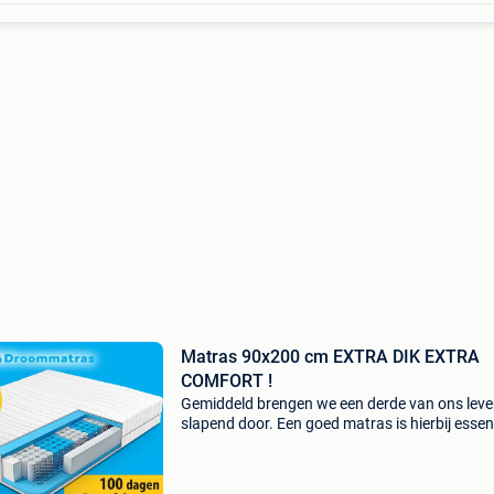
Matras 90x200 cm EXTRA DIK EXTRA
COMFORT !
Gemiddeld brengen we een derde van ons lev
slapend door. Een goed matras is hierbij essen
voor onze gezondheid. Bij droommatras hebbe
ruim 30 jaar ervaring op het gebied van matra
Jui