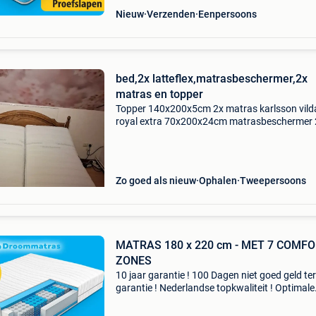
Nieuw
Verzenden
Eenpersoons
bed,2x latteflex,matrasbeschermer,2x
matras en topper
Topper 140x200x5cm 2x matras karlsson vild
royal extra 70x200x24cm matrasbeschermer 
latteflex 70x200 bossflex 600 handverstelbar
hoofd en voeteinde eiken bed 140x200 donker
Zo goed als nieuw
Ophalen
Tweepersoons
MATRAS 180 x 220 cm - MET 7 COMFORT
ZONES
10 jaar garantie ! 100 Dagen niet goed geld te
garantie ! Nederlandse topkwaliteit ! Optimale
ondersteuning ! Optimale ventilatie ! Altijd fris 
Voorkom klachten met 7 comfort luxor s380