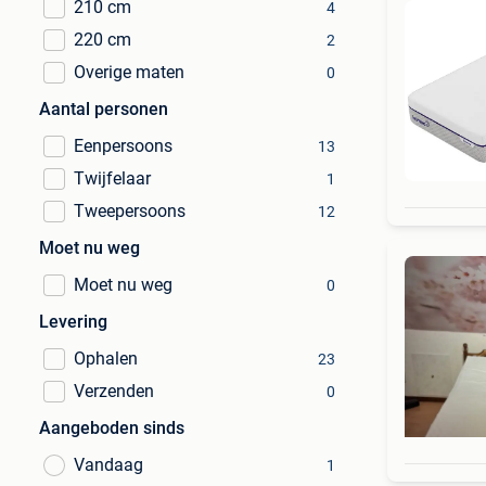
210 cm
4
220 cm
2
Overige maten
0
Aantal personen
Eenpersoons
13
Twijfelaar
1
Tweepersoons
12
Moet nu weg
Moet nu weg
0
Levering
Ophalen
23
Verzenden
0
Aangeboden sinds
Vandaag
1