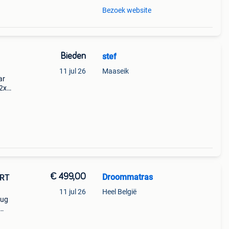
Bezoek website
Bieden
stef
11 jul 26
Maaseik
ar
2x
e
bruin
€ 499,00
Droommatras
11 jul 26
Heel België
rug
!