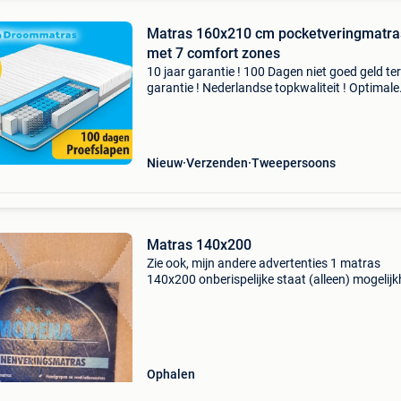
Matras 160x210 cm pocketveringmatras
met 7 comfort zones
10 jaar garantie ! 100 Dagen niet goed geld te
garantie ! Nederlandse topkwaliteit ! Optimale
ondersteuning ! Optimale ventilatie ! Altijd fris 
Voorkom klachten met 7 comfort optimum ma
dit l
Nieuw
Verzenden
Tweepersoons
Matras 140x200
Zie ook, mijn andere advertenties 1 matras
140x200 onberispelijke staat (alleen) mogelijk
2 boxsprings 70x200, zie andere aankondigin
aanbiedingen, ofwel matras alleen of boxspri
matras
Ophalen