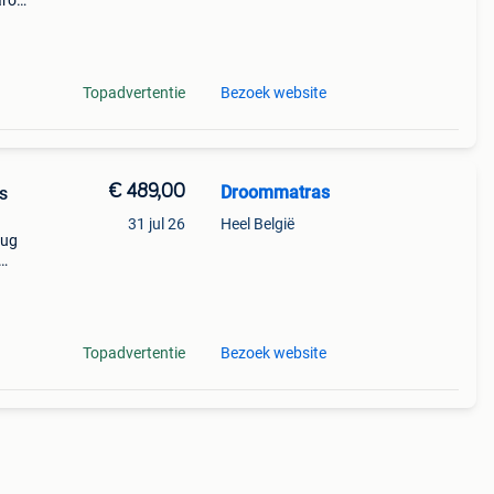
aarom
ld,
o
Topadvertentie
Bezoek website
€ 489,00
Droommatras
31 jul 26
Heel België
rug
!
tras
Topadvertentie
Bezoek website