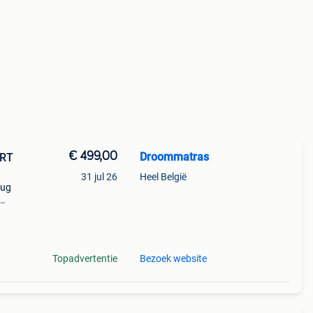
€ 499,00
Droommatras
31 jul 26
Heel België
rug
!
Topadvertentie
Bezoek website