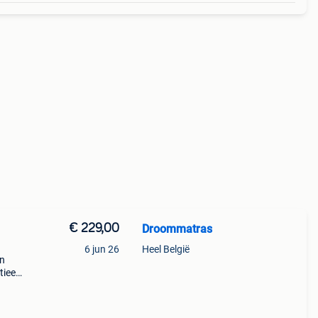
€ 229,00
Droommatras
6 jun 26
Heel België
en
tieel
n wij
ssen.