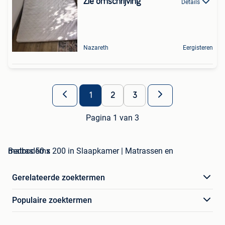
Zie omschrijving
Details
Nazareth
Eergisteren
1
2
3
Pagina 1 van 3
matras 50 x 200 in Slaapkamer | Matrassen en Bedbodems
Gerelateerde zoektermen
Populaire zoektermen