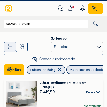
Slaapkamer | Matrassen en Bedbodems
Sorteer op
Alle afstanden…
Bewaar je zoekopdracht
Filters
Huis en Inrichting
Matrassen en Bedbodem
vidaXL Bedframe 160 x 200 cm
Lichtgrijs
€ 419,99
Details
Topadvertentie