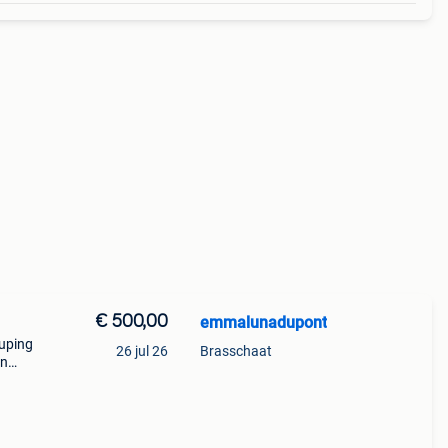
€ 500,00
emmalunadupont
auping
26 jul 26
Brasschaat
en
prijs