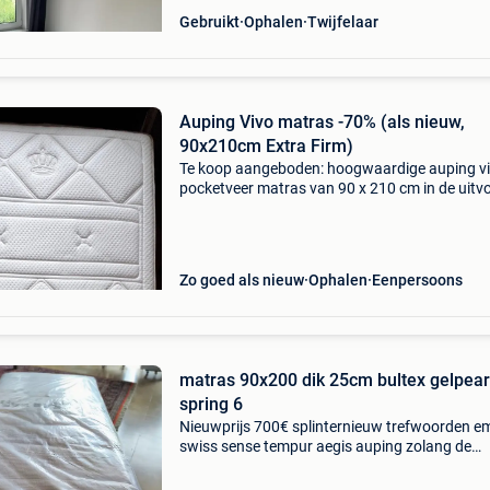
Gebruikt
Ophalen
Twijfelaar
Auping Vivo matras -70% (als nieuw,
90x210cm Extra Firm)
Te koop aangeboden: hoogwaardige auping v
pocketveer matras van 90 x 210 cm in de uitv
extra firm. Productiedatum: 30/06/2022
nederlandse topkwaliteit van auping uitsteke
staat geen verkle
Zo goed als nieuw
Ophalen
Eenpersoons
matras 90x200 dik 25cm bultex gelpear
spring 6
Nieuwprijs 700€ splinternieuw trefwoorden 
swiss sense tempur aegis auping zolang de
advertentie er staat is deze nog te koop