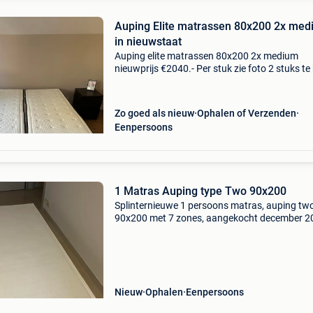
Auping Elite matrassen 80x200 2x me
in nieuwstaat
Auping elite matrassen 80x200 2x medium
nieuwprijs €2040.- Per stuk zie foto 2 stuks te
voor €1350 netjes en schoon slechts 1 jaar ou
koop ivm verhuizing van mijn moeder. Het lekk
Zo goed als nieuw
Ophalen of Verzenden
Eenpersoons
1 Matras Auping type Two 90x200
Splinternieuwe 1 persoons matras, auping two
90x200 met 7 zones, aangekocht december 2
3 maanden op geslapen, 16-17cm dik, kan geri
worden aan andere matras, aankoopprijs 1095
Nieuw
Ophalen
Eenpersoons