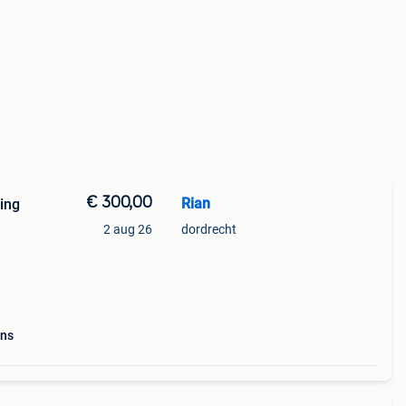
€ 300,00
Rian
ing
2 aug 26
dordrecht
nele
ns