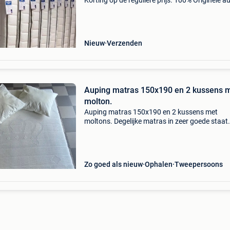
Korting op de reguliere prijs. 100% Originele a
matrassen, te herkennen aan de blauwe met s
met de auping quality check. Diverse modellen
Nieuw
Verzenden
Auping matras 150x190 en 2 kussens 
molton.
Auping matras 150x190 en 2 kussens met
moltons. Degelijke matras in zeer goede staat.
Zo goed als nieuw
Ophalen
Tweepersoons