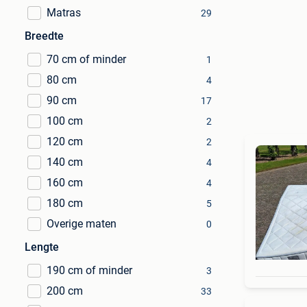
Matras
29
Breedte
70 cm of minder
1
80 cm
4
90 cm
17
100 cm
2
120 cm
2
140 cm
4
160 cm
4
180 cm
5
Overige maten
0
Lengte
190 cm of minder
3
200 cm
33