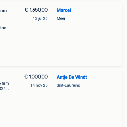
€ 1.350,00
Marcel
dium
13 jul 26
Meer
 koop
d. Te
e
€ 1.000,00
Antje De Windt
 firm
14 nov 25
Sint-Laureins
024,
tst
,-