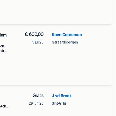
€ 600,00
Koen Cooreman
odem
5 jul 26
Geraardsbergen
ren.
atras
n
Gratis
J vd Broek
29 jun 26
Sint-Gillis
 Acht
er
en