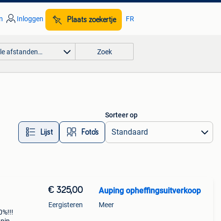
n
Inloggen
FR
Plaats zoekertje
lle afstanden…
Zoek
Sorteer op
Lijst
Foto’s
€ 325,00
Auping opheffingsuitverkoop
Eergisteren
Meer
0%!!!