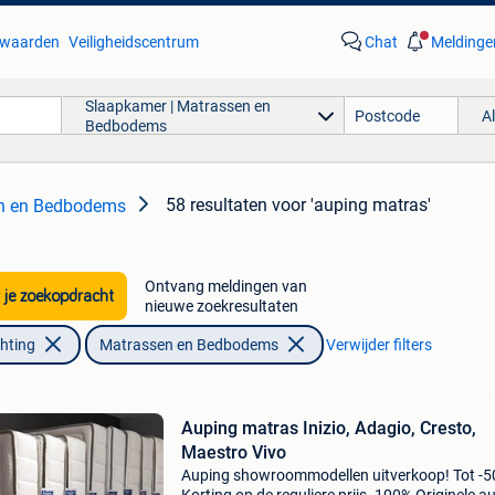
waarden
Veiligheidscentrum
Chat
Meldinge
Slaapkamer | Matrassen en
A
Bedbodems
58 resultaten
voor 'auping matras'
en en Bedbodems
Ontvang meldingen van
 je zoekopdracht
nieuwe zoekresultaten
chting
Matrassen en Bedbodems
Verwijder filters
Auping matras Inizio, Adagio, Cresto,
Maestro Vivo
Auping showroommodellen uitverkoop! Tot -5