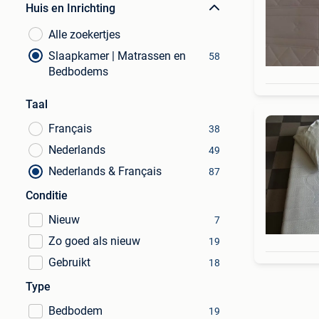
Huis en Inrichting
Alle zoekertjes
Slaapkamer | Matrassen en
58
Bedbodems
Taal
Français
38
Nederlands
49
Nederlands & Français
87
Conditie
Nieuw
7
Zo goed als nieuw
19
Gebruikt
18
Type
Bedbodem
19