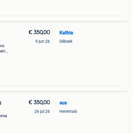
€ 350,00
Kathia
9 jun 26
Dilbeek
ivo
oering
nde
€ 350,00
sus
l
26 jul 26
Herentals
emma