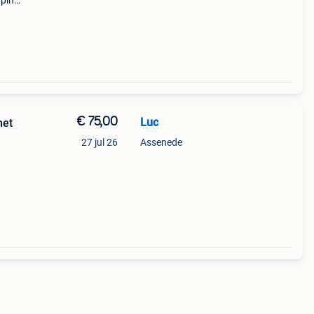
uping
ticker
 bes
€ 75,00
Luc
met
27 jul 26
Assenede