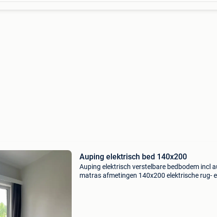
Auping elektrisch bed 140x200
Auping elektrisch verstelbare bedbodem incl 
matras afmetingen 140x200 elektrische rug- 
voetverstelling open structuur voor optimale
ventilatie nieuwprijs was rond de €2000 vraag
&e