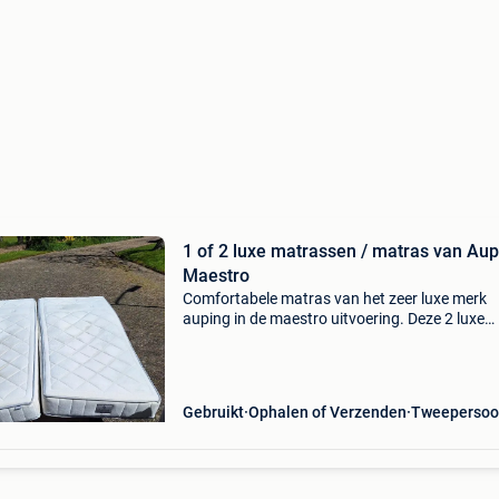
1 of 2 luxe matrassen / matras van Aup
Maestro
Comfortabele matras van het zeer luxe merk
auping in de maestro uitvoering. Deze 2 luxe
matrassen zijn gebruikt, maar zijn nog in hele
goede staat. De hoezen zijn wasbaar. De origi
prijs per matra
Gebruikt
Ophalen of Verzenden
Tweepersoo