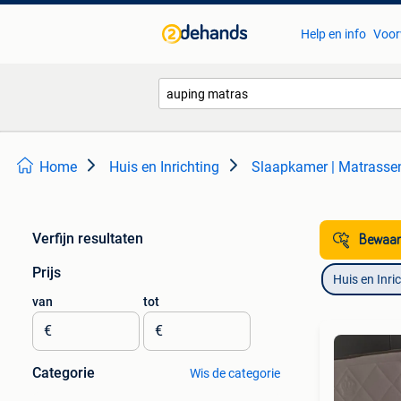
Help en info
Voor
Home
Huis en Inrichting
Slaapkamer | Matrass
Verfijn resultaten
Bewaar
Prijs
Huis en Inri
van
tot
€
€
Categorie
Wis de categorie