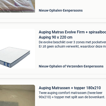
Nieuw
Ophalen
Eenpersoons
Auping Matras Evolve Firm + spiraalb
Auping 90 x 220 cm
De evolve beschikt over 3 zones met pocketve
Er zit geen schuim verwerkt, waardoor deze m
optimaal ventileert nieuwprijs: 1200 euro
spiraalbodem: handmatig verstelbaar hoofd e
voeteinde, zon
Nieuw
Ophalen of Verzenden
Eenpersoons
Auping Matrassen + topper 180x210
Twee auping comfort matrassen (twee keer
90x210) + topper met split aan de bovenkant.
jaar gebruikt en een jaar opgeslagen in de keld
(netjes ingepakt, geen vocht). Gebruikersspor