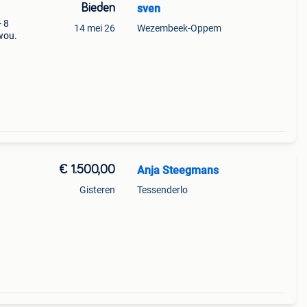
Bieden
sven
- 8
14 mei 26
Wezembeek-Oppem
wou.
€ 1.500,00
Anja Steegmans
Gisteren
Tessenderlo