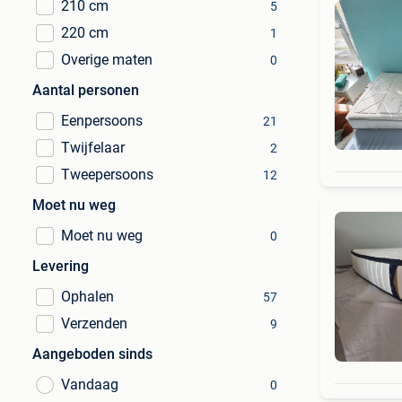
210 cm
5
220 cm
1
Overige maten
0
Aantal personen
Eenpersoons
21
Twijfelaar
2
Tweepersoons
12
Moet nu weg
Moet nu weg
0
Levering
Ophalen
57
Verzenden
9
Aangeboden sinds
Vandaag
0