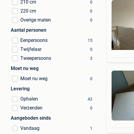
210 cm
0
220 cm
0
Overige maten
0
Aantal personen
Eenpersoons
15
Twijfelaar
0
Tweepersoons
3
Moet nu weg
Moet nu weg
0
Levering
Ophalen
42
Verzenden
0
Aangeboden sinds
Vandaag
1