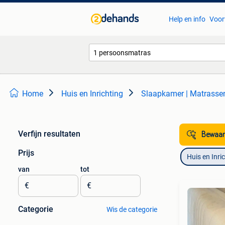
Help en info
Voor
Home
Huis en Inrichting
Slaapkamer | Matrass
Verfijn resultaten
Bewaar
Prijs
Huis en Inri
van
tot
€
€
Categorie
Wis de categorie