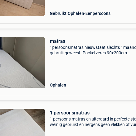
Gebruikt
Ophalen
Eenpersoons
matras
1persoonsmatras nieuwstaat slechts 1maand
gebruik geweest. Pocketveren 90x200cm
nieuwprijs 1239€(beter bed) nu 250€
Ophalen
1 persoonsmatras
1 persoons matras en uiteraard in perfecte sta
weinig gebruikt en nergens geen vlekken of vui
Diende om af en toe op te slapen als iemand
logeren. Staat netjes opgeborgen in een plasti