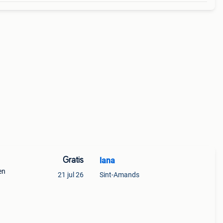
Gratis
lana
en
21 jul 26
Sint-Amands