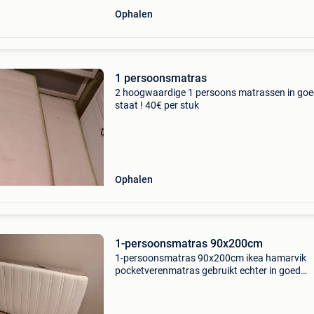
Ophalen
1 persoonsmatras
2 hoogwaardige 1 persoons matrassen in go
staat ! 40€ per stuk
Ophalen
1-persoonsmatras 90x200cm
1-persoonsmatras 90x200cm ikea hamarvik
pocketverenmatras gebruikt echter in goed
onderhouden en correcte staat. Geen vlekken 
gaten perfect om een tweede leven te beginne
voor kotstudent!