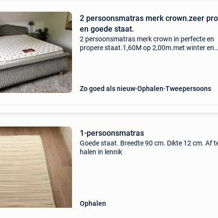
2 persoonsmatras merk crown.zeer pr
en goede staat.
2 persoonsmatras merk crown in perfecte en
propere staat.1,60M op 2,00m.met winter en
zomerkant. Nieuwprijs was €1600. Nu slechts
€100. Weg is weg. 0477-378827
Zo goed als nieuw
Ophalen
Tweepersoons
1-persoonsmatras
Goede staat. Breedte 90 cm. Dikte 12 cm. Af t
halen in lennik
Ophalen