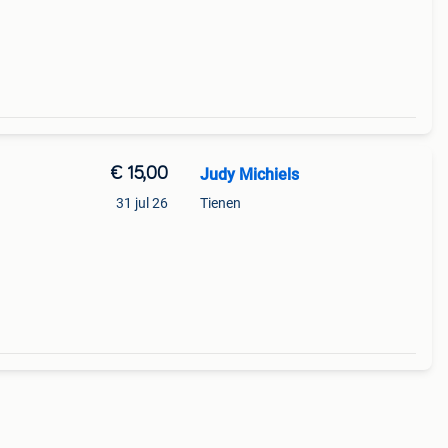
€ 15,00
Judy Michiels
31 jul 26
Tienen