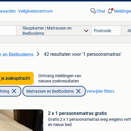
waarden
Veiligheidscentrum
Chat
Meldinge
Slaapkamer | Matrassen en
A
Bedbodems
42 resultaten
voor '1 persoonsmatras'
en en Bedbodems
Ontvang meldingen van
 je zoekopdracht
nieuwe zoekresultaten
chting
Matrassen en Bedbodems
Verwijder filters
2 x 1 persoonsmatras gratis
Gratis 2 x 1 persoonsmatras weg wegens ver
en nieuw bed