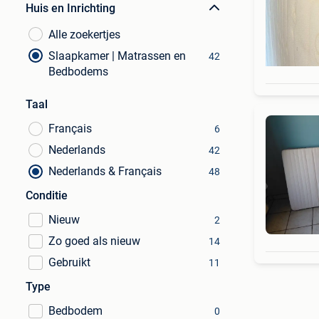
Huis en Inrichting
Alle zoekertjes
Slaapkamer | Matrassen en
42
Bedbodems
Taal
Français
6
Nederlands
42
Nederlands & Français
48
Conditie
Nieuw
2
Zo goed als nieuw
14
Gebruikt
11
Type
Bedbodem
0