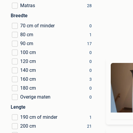
Matras
28
Breedte
70 cm of minder
0
80 cm
1
90 cm
17
100 cm
0
120 cm
0
140 cm
0
160 cm
3
180 cm
0
Overige maten
0
Lengte
190 cm of minder
1
200 cm
21