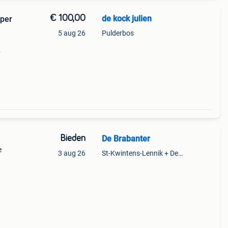
€ 100,00
de kock julien
oper
5 aug 26
Pulderbos
Bieden
De Brabanter
e
3 aug 26
St-Kwintens-Lennik + Deel Roosdaal