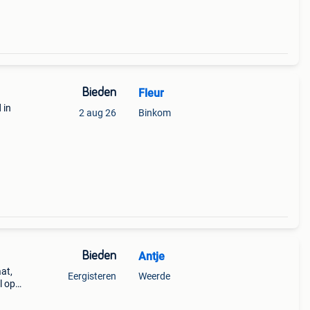
Bieden
Fleur
 in
2 aug 26
Binkom
Bieden
Antje
at,
Eergisteren
Weerde
l op.
 kwam
eke