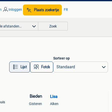
n
Inloggen
FR
Plaats zoekertje
lle afstanden…
Zoek
Sorteer op
Lijst
Foto’s
Bieden
Lisa
huis
Gisteren
Alken