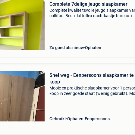
Complete 7delige jeugd slaapkamer
Complete kwaliteitsvolle jeugd slaapkamer va
colfifac. Bed + lattoflex nachtkastje bureau +
boekenrek commode kledingkast aparte
boekenkast starwars stickers kunnen verwijd
verworden. Zelf te demo
Zo goed als nieuw
Ophalen
Snel weg - Eenpersoons slaapkamer te
koop
Mooie en praktische slaapkamer voor 1 perso
koop in zeer goede staat (weinig gebruikt). M
weg wegens verhuizing. 🛏️ Bestaat uit: • bed (
persoon) – 200 x 120 cm (175€) • burea
Gebruikt
Ophalen
Eenpersoons