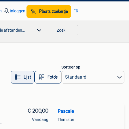
n
Inloggen
FR
Plaats zoekertje
lle afstanden…
Zoek
Sorteer op
Lijst
Foto’s
€ 200,00
Pascale
Vandaag
Thimister
0, in