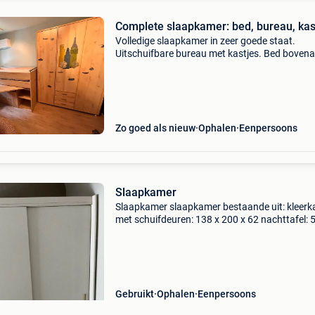
Complete slaapkamer: bed, bureau, ka
Volledige slaapkamer in zeer goede staat.
Uitschuifbare bureau met kastjes. Bed boven
Grote kledingkast en kleine kast. Stickers kun
verwijderd worden.
Zo goed als nieuw
Ophalen
Eenpersoons
Slaapkamer
Slaapkamer slaapkamer bestaande uit: kleerk
met schuifdeuren: 138 x 200 x 62 nachttafel: 
40 x 55 bankje: 100 x 15 x 15 bed en matras is
eventueel afzonderlijk te verkrijgen: zie zoekert
Gebruikt
Ophalen
Eenpersoons