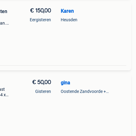
€ 150,00
Karen
sten
Eergisteren
Heusden
aan.
nen
€ 50,00
gina
ast
Gisteren
Oostende Zandvoorde +Oostende
54 x
jes nr