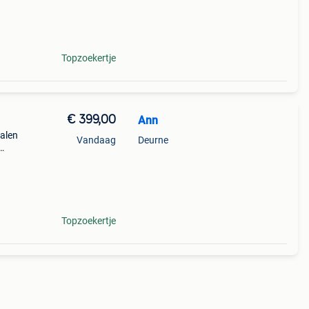
Topzoekertje
€ 399,00
Ann
halen
Vandaag
Deurne
wezig.
1,80m
Topzoekertje