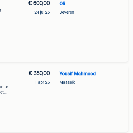
€ 600,00
Oli
n
24 jul 26
Beveren
erd
€ 350,00
Yousif Mahmood
1 apr 26
Maaseik
on te
oet
1