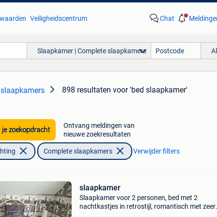
waarden
Veiligheidscentrum
Chat
Meldinge
Slaapkamer | Complete slaapkamers
A
898 resultaten
voor 'bed slaapkamer'
 slaapkamers
Ontvang meldingen van
 je zoekopdracht
nieuwe zoekresultaten
chting
Complete slaapkamers
Verwijder filters
slaapkamer
Slaapkamer voor 2 personen, bed met 2
nachtkastjes in retrostijl, romantisch met zeer
goede boxsprings en matrassen. Bed van 1m4