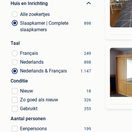
Huis en Inrichting
Alle zoekertjes
Slaapkamer | Complete
898
slaapkamers
Taal
Français
249
Nederlands
898
Nederlands & Français
1.147
Conditie
Nieuw
18
Zo goed als nieuw
326
Gebruikt
355
Aantal personen
Eenpersoons
199