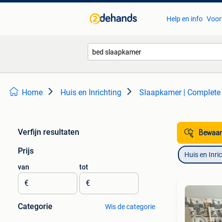
Help en info
Voor
Home
Huis en Inrichting
Slaapkamer | Complete
Verfijn resultaten
Bewaar
Prijs
Huis en Inri
van
tot
€
€
Categorie
Wis de categorie