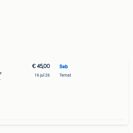
€ 45,00
Seb
r
16 jul 26
Ternat