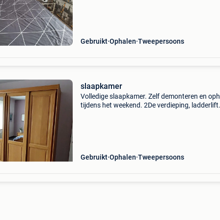
zeer goede staat.
Gebruikt
Ophalen
Tweepersoons
slaapkamer
Volledige slaapkamer. Zelf demonteren en op
tijdens het weekend. 2De verdieping, ladderlift
eventueel nodig. Kleine lift in het gebouw aan
Matrassen zijn nog geen 2jaar oud. Bed: b = 
Gebruikt
Ophalen
Tweepersoons