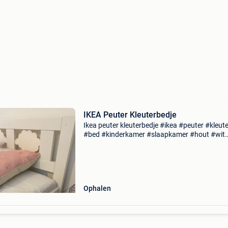
IKEA Peuter Kleuterbedje
Ikea peuter kleuterbedje #ikea #peuter #kleute
#bed #kinderkamer #slaapkamer #hout #wit
#wolkjes #schaapjes #dromen #slapen
Ophalen