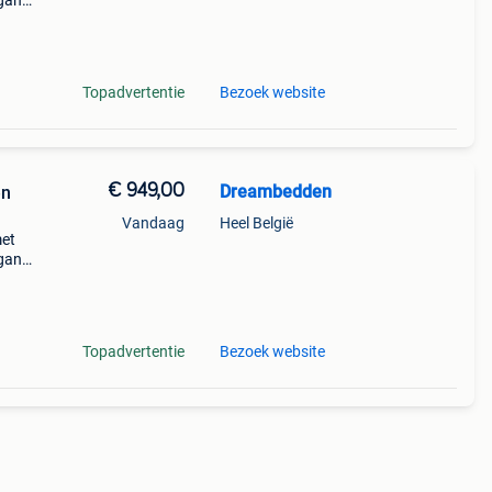
gant
bed
tijl
Topadvertentie
Bezoek website
€ 949,00
Dreambedden
en
Vandaag
Heel België
met
gant
bed
tijl
Topadvertentie
Bezoek website