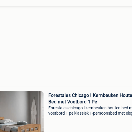
Forestales Chicago I Kernbeuken Hout
Bed met Voetbord 1 Pe
Forestales chicago i kernbeuken houten bed 
voetbord 1 pe klassiek 1-persoonsbed met ele
voetbord het forestales chicago i 1-persoons 
met voetbord combineert namelijk een tijdloze s
met