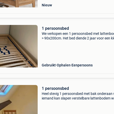
Nieuw
1 persoonsbed
We verkopen een 1 persoonsbed met lattenb
> 90x200cm. Het bed diende 2 jaar voor een kl
die nu een stapelbed kreeg. Prima staat en go
onderhouden.
Gebruikt
Ophalen
Eenpersoons
1 persoonsbed
Heel stevig 1 persoonsbed met bak onderaan
iemand kan slapen verstelbare lattenbodem w
omhoog kan zetten