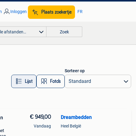
n
Inloggen
FR
Plaats zoekertje
lle afstanden…
Zoek
Sorteer op
Lijst
Foto’s
€ 949,00
Dreambedden
en
Vandaag
Heel België
met