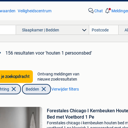
waarden
Veiligheidscentrum
Chat
Meldinge
Slaapkamer | Bedden
A
156 resultaten
voor 'houten 1 persoonsbed'
Ontvang meldingen van
 je zoekopdracht
nieuwe zoekresultaten
chting
Bedden
Verwijder filters
Forestales Chicago I Kernbeuken Hout
Bed met Voetbord 1 Pe
Forestales chicago i kernbeuken houten bed 