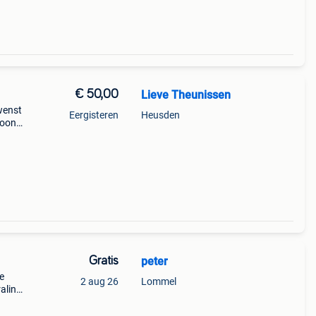
€ 50,00
Lieve Theunissen
wenst
Eergisteren
Heusden
toont
 een
Gratis
peter
e
2 aug 26
Lommel
aling