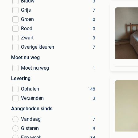
Blauw
3
Grijs
7
Groen
0
Rood
0
Zwart
3
Overige kleuren
7
Moet nu weg
Moet nu weg
1
Levering
Ophalen
148
Verzenden
3
Aangeboden sinds
Vandaag
7
Gisteren
9
Een week
34