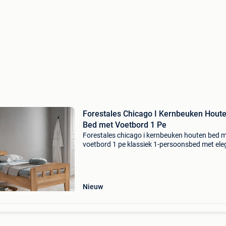
Forestales Chicago I Kernbeuken Hout
Bed met Voetbord 1 Pe
Forestales chicago i kernbeuken houten bed 
voetbord 1 pe klassiek 1-persoonsbed met ele
voetbord het forestales chicago i 1-persoons 
met voetbord combineert namelijk een tijdloze s
met
Nieuw