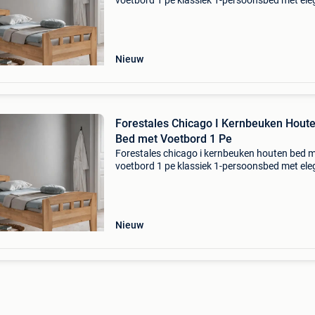
voetbord 1 pe klassiek 1-persoonsbed met ele
voetbord het forestales chicago i 1-persoons 
met voetbord combineert namelijk een tijdloze s
met
Nieuw
Forestales Chicago I Kernbeuken Hout
Bed met Voetbord 1 Pe
Forestales chicago i kernbeuken houten bed 
voetbord 1 pe klassiek 1-persoonsbed met ele
voetbord het forestales chicago i 1-persoons 
met voetbord combineert namelijk een tijdloze s
met
Nieuw