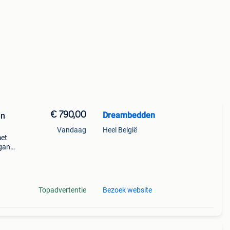
€ 790,00
Dreambedden
en
Vandaag
Heel België
met
gant
bed
tijl
Topadvertentie
Bezoek website