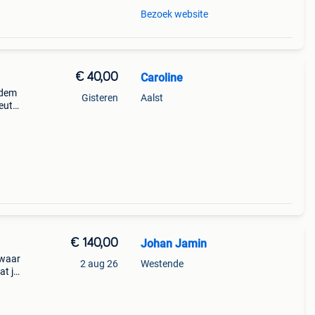
Bezoek website
€ 40,00
Caroline
odem
Gisteren
Aalst
euter
ed
€ 140,00
Johan Jamin
 waar
2 aug 26
Westende
at je