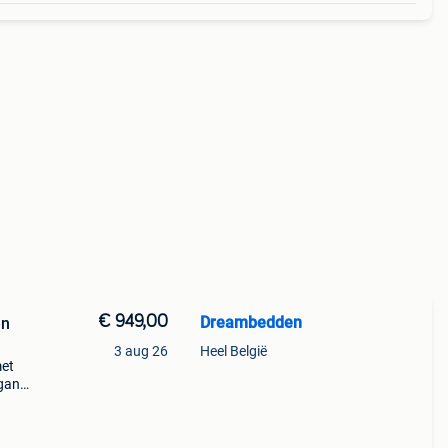
€ 949,00
Dreambedden
en
3 aug 26
Heel België
met
gant
bed
tijl