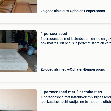
Zo goed als nieuw
Ophalen
Eenpersoons
1 persoonsbed
1 persoonsbed met lattenbodem en indien ge
ook matras. Dit bed is in perfecte staat en ver
geen gebreken. Mijn zoon is overgegaan naar
groter bed
Zo goed als nieuw
Ophalen
Eenpersoons
1 persoonsbed met 2 nachtkastjes
1-persoonsbed met lattenbodem 2 bijpassend
ladekastjes/nachtkastjes nette moderne uitstr
prijs 20€