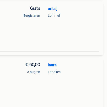
Gratis
arits j
Eergisteren
Lommel
€ 60,00
laura
3 aug 26
Lanaken