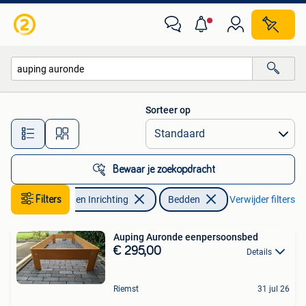
Slaapkamer | Bedden
Sorteer op
Alle afstanden…
Bewaar je zoekopdracht
Filters
Huis en Inrichting
Bedden
Verwijder filters
Auping Auronde eenpersoonsbed
€ 295,00
Details
Riemst
31 jul 26