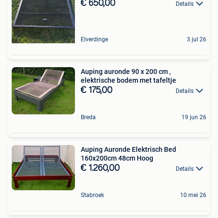
€ 650,00
Details
Elverdinge
3 jul 26
Auping auronde 90 x 200 cm ,
elektrische bodem met tafeltje
€ 175,00
Details
Breda
19 jun 26
Auping Auronde Elektrisch Bed
160x200cm 48cm Hoog
€ 1.260,00
Details
Stabroek
10 mei 26