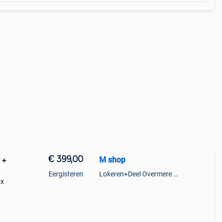
€ 399,00
M shop
 +
Eergisteren
Lokeren+Deel Overmere En Zele
 x
een
bed