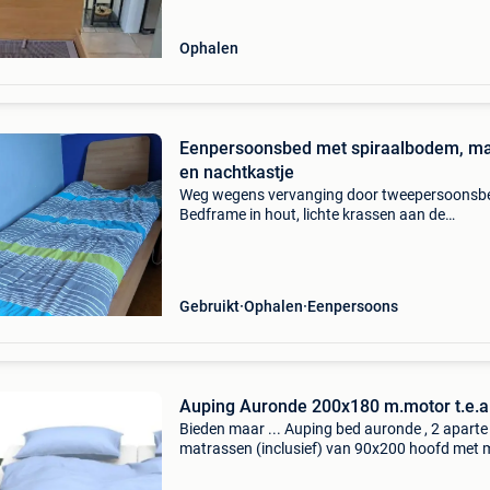
Ophalen
Eenpersoonsbed met spiraalbodem, ma
en nachtkastje
Weg wegens vervanging door tweepersoonsb
Bedframe in hout, lichte krassen aan de
rechterkant (zie foto&#39;s). Afmetingen (bxd
110x220x40, hoofdsteun komt op 90cm hoog
Met zeer goede au
Gebruikt
Ophalen
Eenpersoons
Auping Auronde 200x180 m.m
Bieden maar ... Auping bed auronde , 2 aparte
matrassen (inclusief) van 90x200 hoofd met 
in elke stand te plaatsen voetzijde handmatig 
verstellen inclusief 1 nachtlamp (automatisch