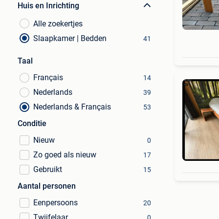
Huis en Inrichting
Alle zoekertjes
Slaapkamer | Bedden
41
Taal
Français
14
Nederlands
39
Nederlands & Français
53
Conditie
Nieuw
0
Zo goed als nieuw
17
Gebruikt
15
Aantal personen
Eenpersoons
20
Twijfelaar
0