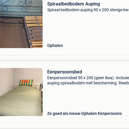
Spiraalbedbodem Auping
Spiraal bedbodem auping 90 x 200 stevige kwa
Ophalen
Eenpersoonsbed
Eenpersoonsbed 90 x 200 (geen ikea). Inclusie
auping spiraalbodem met bescherming. Reed
gedemonteerd. Kan eventueel geleverd worde
binnen bepaalde straal, mits kleine meerkost
Zo goed als nieuw
Ophalen
Eenpersoons