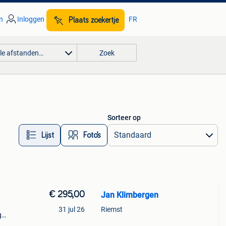
n
Inloggen
FR
Plaats zoekertje
lle afstanden…
Zoek
Sorteer op
Lijst
Foto’s
€ 295,00
Jan Klimbergen
31 jul 26
Riemst
g