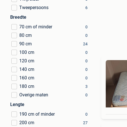
Tweepersoons
6
Breedte
70 cm of minder
0
80 cm
0
90 cm
24
100 cm
0
120 cm
0
140 cm
0
160 cm
0
180 cm
3
Overige maten
0
Lengte
190 cm of minder
0
200 cm
27