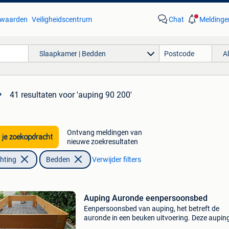
waarden
Veiligheidscentrum
Chat
Meldinge
Slaapkamer | Bedden
A
41 resultaten
voor 'auping 90 200'
Ontvang meldingen van
 je zoekopdracht
nieuwe zoekresultaten
chting
Bedden
Verwijder filters
Auping Auronde eenpersoonsbed
Eenpersoonsbed van auping, het betreft de
auronde in een beuken uitvoering. Deze aupin
auronde wordt geleverd met een met de hand