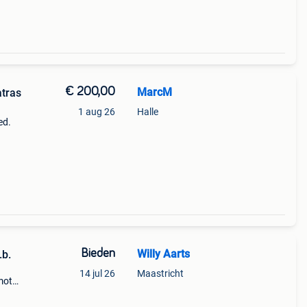
€ 200,00
MarcM
tras
1 aug 26
Halle
ed.
xh) :
te.
Bieden
Willy Aarts
otor t.e.a.b.
14 jul 26
Maastricht
motor
te
) 2