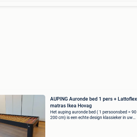
AUPING Auronde bed 1 pers + Lattoflex
matras Ikea Hovag
Het auping auronde bed ( 1 persoonsbed = 90
200 cm) is een echte design klassieker in uw
interieur. Het bed is de normale hoogte, dus g
seniorenhoogte. De kleur is donkerbruin. Het 
heeft een