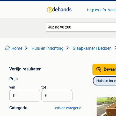
Help en info
Voor
Home
Huis en Inrichting
Slaapkamer | Bedden
Verfijn resultaten
Bewaar
Prijs
Huis en Inri
van
tot
€
€
Categorie
Wis de categorie