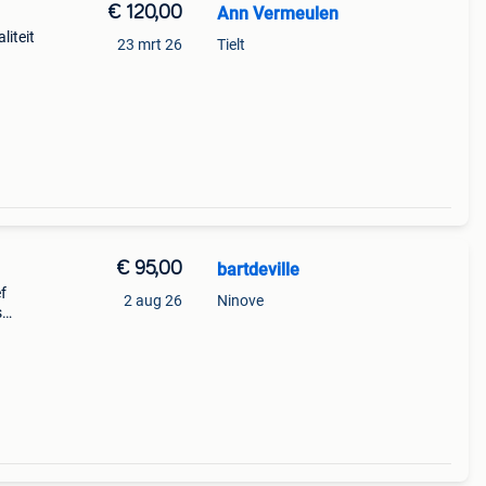
€ 120,00
Ann Vermeulen
liteit
23 mrt 26
Tielt
€ 95,00
bartdeville
f
2 aug 26
Ninove
s
n