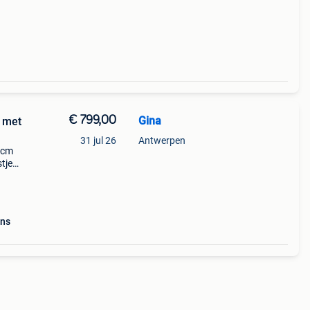
9;s.
€ 799,00
Gina
 met
31 jul 26
Antwerpen
 cm
tjes.
 1099
ns