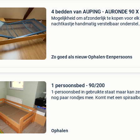
4 bedden van AUPING - AURONDE 90 X
Mogelijkheid om afzonderlijk te kopen voor elk
nachtkastje handmatig verstelbaar onderstel
(hoofd en voeten) matras prijs per eenheid: 4
Zo goed als nieuw
Ophalen
Eenpersoons
1 persoonsbed - 90/200
1-persoonsbed in gebruikte staat maar kan ze
nog paar rondjes mee. Komt met een spiraal
van auping. (Schuif niet inbegrepen)
Ophalen