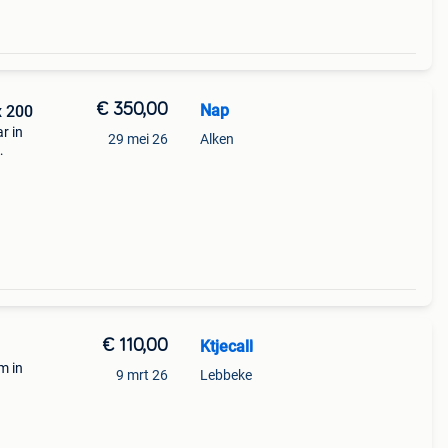
€ 350,00
Nap
x 200
r in
29 mei 26
Alken
€ 110,00
Ktjecall
m in
9 mrt 26
Lebbeke