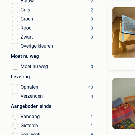
Blauw
2
Grijs
2
Groen
0
Rood
0
Zwart
3
Overige kleuren
1
Moet nu weg
Moet nu weg
0
Levering
Ophalen
40
Verzenden
4
Aangeboden sinds
Vandaag
1
Gisteren
1
Een week
6