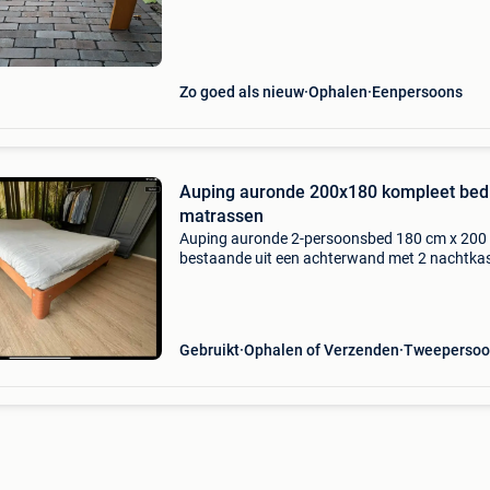
verstelbare auping spiraalbodem. Zie foto&#3
De afmetingen 90
Zo goed als nieuw
Ophalen
Eenpersoons
Auping auronde 200x180 kompleet bed
matrassen
Auping auronde 2-persoonsbed 180 cm x 200
bestaande uit een achterwand met 2 nachtkas
De auping is uitgevoerd in naturel beuk kleur
inbegrepen twee mooie matrassen nieuwprijs
€ per s
Gebruikt
Ophalen of Verzenden
Tweepersoo