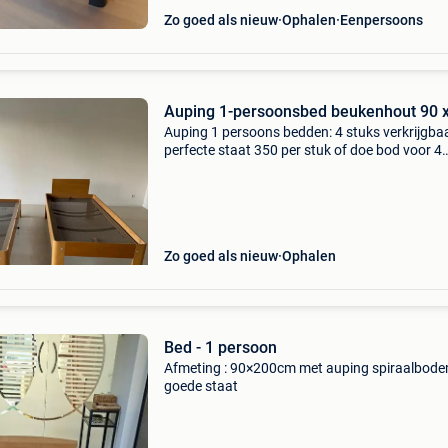
Zo goed als nieuw
Ophalen
Eenpersoons
Auping 1-persoonsbed beukenhout 90 
Auping 1 persoons bedden: 4 stuks verkrijgbaa
perfecte staat 350 per stuk of doe bod voor 4
bedden samen. 3X 90 breed 200 lang , 1 x 100
breed 200 lang
Zo goed als nieuw
Ophalen
Bed - 1 persoon
Afmeting : 90×200cm met auping spiraalbode
goede staat