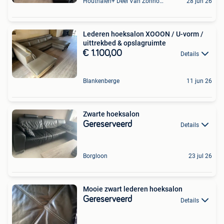
Houthalen+ Deel Van Zonhoven En Zolder
28 jun 26
Lederen hoeksalon XOOON / U-vorm /
uittrekbed & opslagruimte
€ 1.100,00
Details
Blankenberge
11 jun 26
Zwarte hoeksalon
Gereserveerd
Details
Borgloon
23 jul 26
Mooie zwart lederen hoeksalon
Gereserveerd
Details