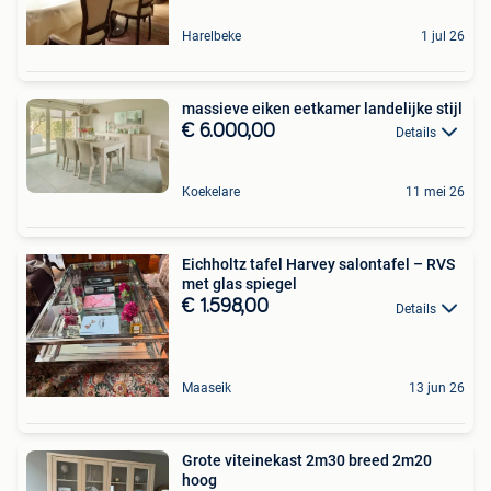
Harelbeke
1 jul 26
massieve eiken eetkamer landelijke stijl
€ 6.000,00
Details
Koekelare
11 mei 26
Eichholtz tafel Harvey salontafel – RVS
met glas spiegel
€ 1.598,00
Details
Maaseik
13 jun 26
Grote viteinekast 2m30 breed 2m20
hoog