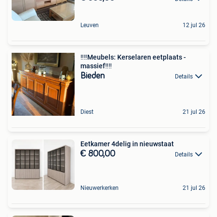
Leuven
12 jul 26
‼️‼️Meubels: Kerselaren eetplaats -
massief‼️‼️
Bieden
Details
Diest
21 jul 26
Eetkamer 4delig in nieuwstaat
€ 800,00
Details
Nieuwerkerken
21 jul 26