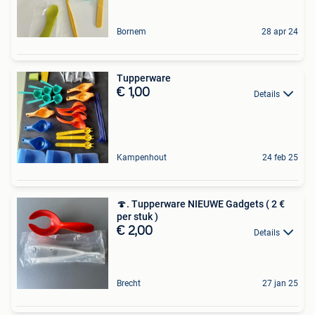
Bornem
28 apr 24
Tupperware
€ 1,00
Details
Kampenhout
24 feb 25
🍄. Tupperware NIEUWE Gadgets ( 2 €
per stuk )
€ 2,00
Details
Brecht
27 jan 25