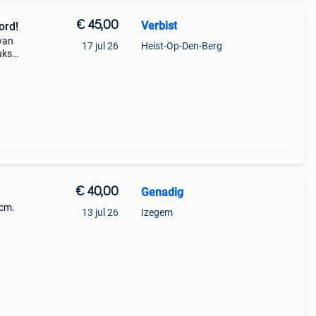
€ 45,00
Verbist
ord!
 van
17 jul 26
Heist-Op-Den-Berg
uks
€ 40,00
Genadig
5cm.
13 jul 26
Izegem