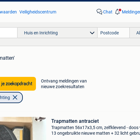
waarden
Veiligheidscentrum
Chat
Meldinge
Huis en Inrichting
A
matten'
Ontvang meldingen van
 je zoekopdracht
nieuwe zoekresultaten
chting
Trapmatten antraciet
Trapmatten 56x17x3,5 cm, zelfklevend - doos
13 ongebruikte nieuwe matten + 32 licht gebru
matten