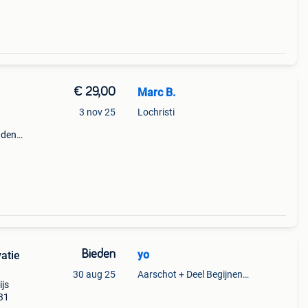
€ 29,00
Marc B.
3 nov 25
Lochristi
nden.
Bieden
yo
atie
30 aug 25
Aarschot + Deel Begijnendijk
ijs
/8/8/8-31