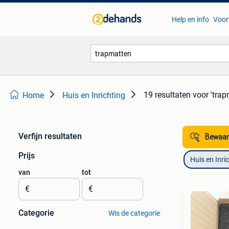
Help en info
Voor
19 resultaten
voor 'trap
Home
Huis en Inrichting
Verfijn resultaten
Bewaar
Prijs
Huis en Inri
van
tot
€
€
Categorie
Wis de categorie