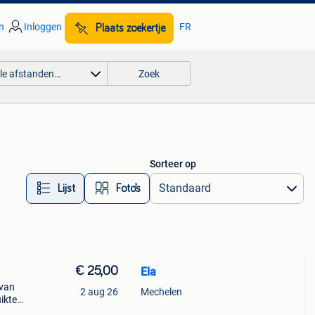
n
Inloggen
FR
Plaats zoekertje
lle afstanden…
Zoek
Sorteer op
Lijst
Foto’s
€ 25,00
Ela
 van
2 aug 26
Mechelen
ikte