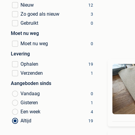
Nieuw
12
Zo goed als nieuw
3
Gebruikt
0
Moet nu weg
Moet nu weg
0
Levering
Ophalen
19
Verzenden
1
Aangeboden sinds
Vandaag
0
Gisteren
1
Een week
4
Altijd
19