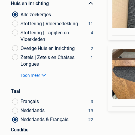
Huis en Inrichting
Alle zoekertjes
Stoffering | Vloerbedekking
11
Stoffering | Tapijten en
4
Vloerkleden
Overige Huis en Inrichting
2
Zetels | Zetels en Chaises
1
Longues
Toon meer
Taal
Français
3
Nederlands
19
Nederlands & Français
22
Conditie