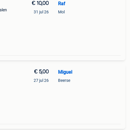
€ 10,00
Raf
alen
31 jul 26
Mol
€ 5,00
Miguel
27 jul 26
Beerse