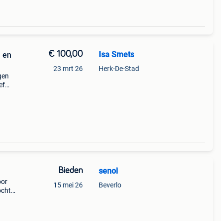
€ 100,00
Isa Smets
n en
23 mrt 26
Herk-De-Stad
gen
ef
et
oede
Bieden
senol
oor
15 mei 26
Beverlo
ocht
0 5