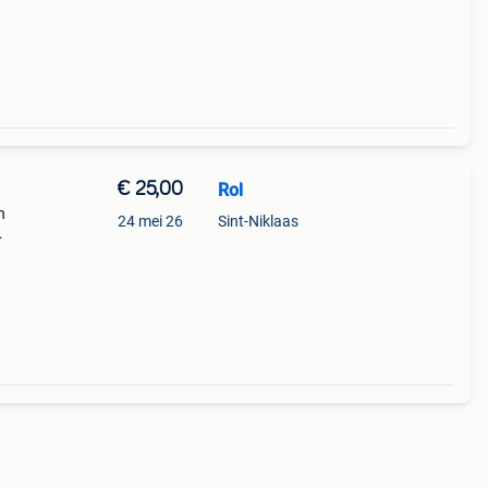
€ 25,00
Rol
n
24 mei 26
Sint-Niklaas
x