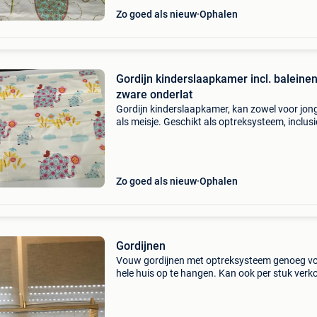
Zo goed als nieuw
Ophalen
Gordijn kinderslaapkamer incl. baleine
zware onderlat
Gordijn kinderslaapkamer, kan zowel voor jon
als meisje. Geschikt als optreksysteem, inclusi
baleinen en zware onderlat, kettingsysteem ni
inbegrepen. Gevoerd en mooi afgewerkt, in g
staat.
Zo goed als nieuw
Ophalen
Gordijnen
Vouw gordijnen met optreksysteem genoeg v
hele huis op te hangen. Kan ook per stuk verk
worden in totaal 11 stuks afmetingen: 125/25
stuks 110/250 6 stuks 15€ per stuk