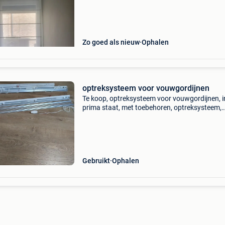
Zo goed als nieuw
Ophalen
optreksysteem voor vouwgordijnen
Te koop, optreksysteem voor vouwgordijnen, i
prima staat, met toebehoren, optreksysteem,
onderlat, tussenbuisjes voor in de gordijnen 1
96,5cm 2x 1m30cm bieden/stuk
Gebruikt
Ophalen