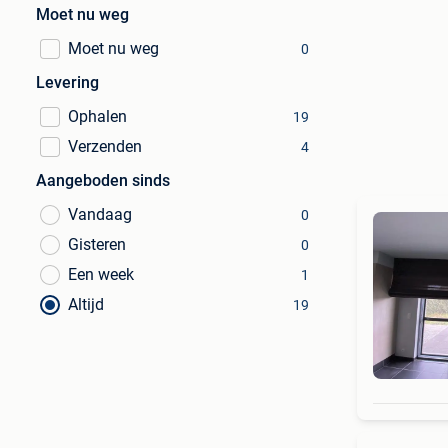
Moet nu weg
Moet nu weg
0
Levering
Ophalen
19
Verzenden
4
Aangeboden sinds
Vandaag
0
Gisteren
0
Een week
1
Altijd
19