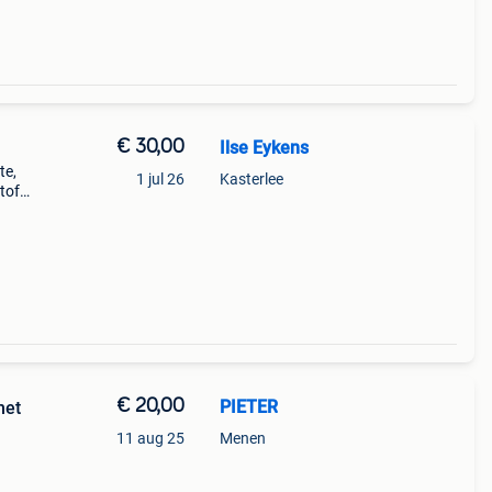
€ 30,00
Ilse Eykens
te,
1 jul 26
Kasterlee
tof
te
€ 20,00
PIETER
met
11 aug 25
Menen