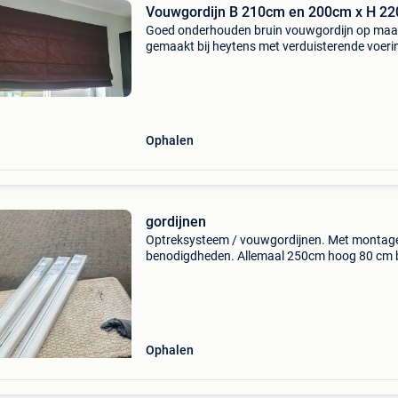
Vouwgordijn B 210cm en 200cm x H 2
Goed onderhouden bruin vouwgordijn op maa
gemaakt bij heytens met verduisterende voeri
werkt eveneens isolerend. B 210cm x h 220cm
optreksysteem rechts b 200cm x h 220cm,
optreksysteem links 50
Ophalen
gordijnen
Optreksysteem / vouwgordijnen. Met montag
benodigdheden. Allemaal 250cm hoog 80 cm 
10€/stuk 7 stuks 100cm breed 12€/stuk 12 stuks
120cm breed 14€ /stuk 14 stuks
Ophalen