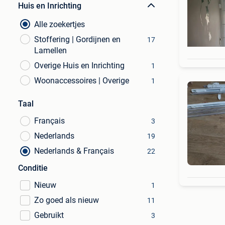
Huis en Inrichting
Alle zoekertjes
Stoffering | Gordijnen en
17
Lamellen
Overige Huis en Inrichting
1
Woonaccessoires | Overige
1
Taal
Français
3
Nederlands
19
Nederlands & Français
22
Conditie
Nieuw
1
Zo goed als nieuw
11
Gebruikt
3