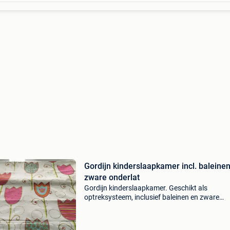
Gordijn kinderslaapkamer incl. baleine
zware onderlat
Gordijn kinderslaapkamer. Geschikt als
optreksysteem, inclusief baleinen en zware
onderlat, kettingsysteem niet inbegrepen. Ge
en mooi afgewerkt, in goede staat. Afmetinge
1m63 breedte, 1m78 le