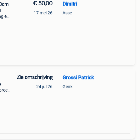
€ 50,00
Dimitri
20cm
t
17 mei 26
Asse
ng en
,
Zie omschrijving
Grossi Patrick
e
24 jul 26
Genk
breed