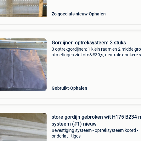
Zo goed als nieuw
Ophalen
Gordijnen optreksysteem 3 stuks
3 optrekgordijnen: 1 klein raam en 2 middelgro
afmetingen zie foto&#39;s, neutrale donkere s
aubergine kleurig. Gevoerd achteraan met wit
stof. Ze moeten nog uitgewassen worden.
Gebruikt
Ophalen
store gordijn gebroken wit H175 B234 
systeem (#1) nieuw
Bevestiging systeem - optreksysteem koord -
onderlat - tiges