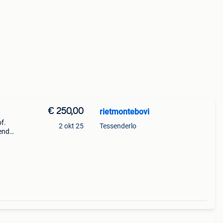
€ 250,00
rietmontebovi
f.
2 okt 25
Tessenderlo
end