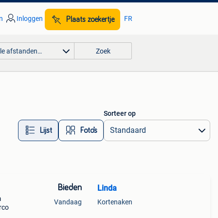
n
Inloggen
FR
Plaats zoekertje
lle afstanden…
Zoek
Sorteer op
Lijst
Foto’s
Bieden
Linda
m
Vandaag
Kortenaken
rco