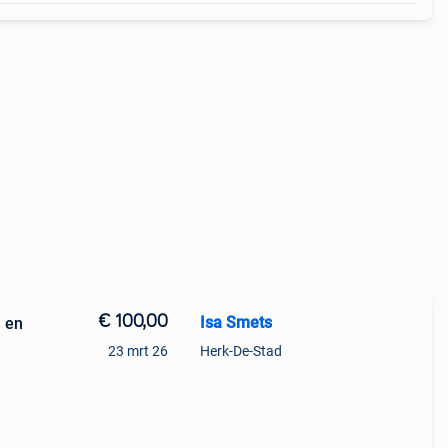
€ 100,00
Isa Smets
n en
23 mrt 26
Herk-De-Stad
voerd
n: