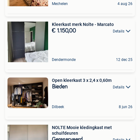
Mechelen
4 aug 26
Kleerkast merk Nolte - Marcato
€ 1.150,00
Details
Dendermonde
12 dec 25
Open kleerkast 3 x 2,4 x 0,60m
Bieden
Details
Dilbeek
8 jun 26
NOLTE Mooie kledingkast met
schuifdeuren
Gereserveerd
Details