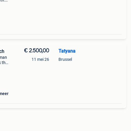
th:
€ 2.500,00
Tatyana
ch
rman
11 mei 26
Brussel
k the
 in
go on
 meer