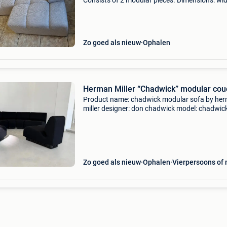
Consists of 2 modular pieces. Dimensions: wid
246 cm, height: 68 cm, depth: 88/131 cm.
Condition: used for only 8 months, in like-new
condition. Rece
Zo goed als nieuw
Ophalen
Herman Miller “Chadwick” modular cou
Product name: chadwick modular sofa by he
miller designer: don chadwick model: chadwic
chadwick sofa by herman miller was designed
the 1970s by don chadwick, who would later 
to desig
Zo goed als nieuw
Ophalen
Vierpersoons of