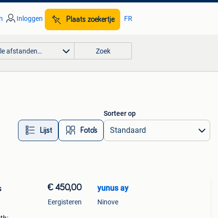
n
Inloggen
FR
Plaats zoekertje
lle afstanden…
Zoek
Sorteer op
Lijst
Foto’s
€ 450,00
yunus ay
s
Eergisteren
Ninove