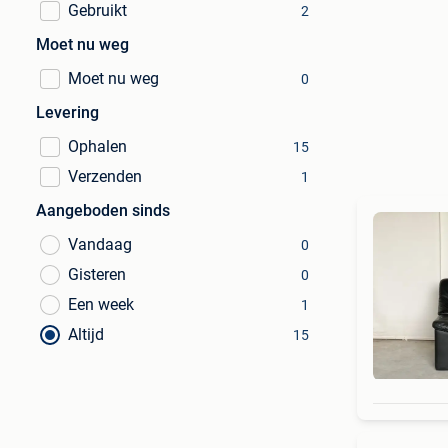
Gebruikt
2
Moet nu weg
Moet nu weg
0
Levering
Ophalen
15
Verzenden
1
Aangeboden sinds
Vandaag
0
Gisteren
0
Een week
1
Altijd
15