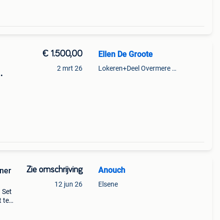
€ 1.500,00
Ellen De Groote
2 mrt 26
Lokeren+Deel Overmere En Zele
•
Zie omschrijving
Anouch
ner
12 jun 26
Elsene
 Set
 te
en.