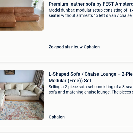
Premium leather sofa by FEST Amste
Model dunbar: modular setup consisting of: 1x
seater without armrests 1x left divan / chaise
lounge with armrest high-quality construction
upholstery with a timeless design that fits bot
contem
Zo goed als nieuw
Ophalen
L-Shaped Sofa / Chaise Lounge – 2-Pi
Modular (Free)) Set
Selling a 2-piece sofa set consisting of a 3-sea
sofa and matching chaise lounge. The pieces 
be arranged together as an l-shape or used
separately, making it flexible for different roo
layouts
Ophalen