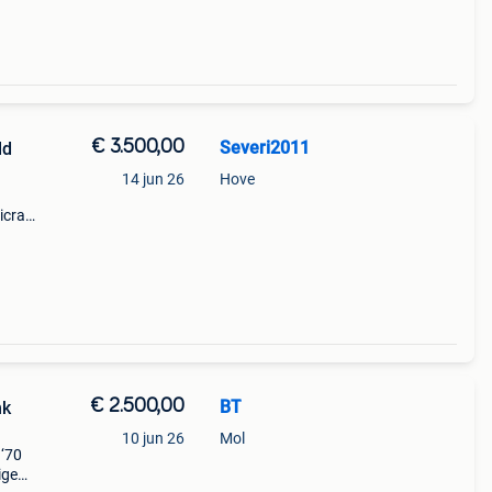
€ 3.500,00
Severi2011
ld
14 jun 26
Hove
icraft
€ 2.500,00
BT
nk
10 jun 26
Mol
 ‘70
ige