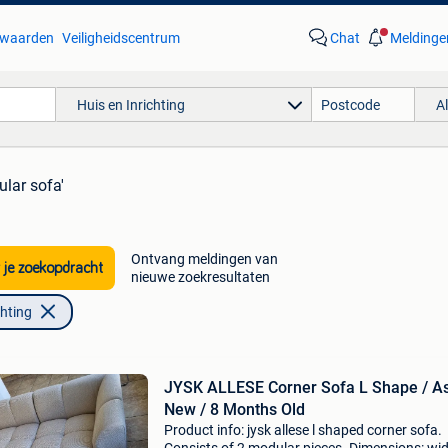
waarden
Veiligheidscentrum
Chat
Meldinge
Huis en Inrichting
A
ular sofa'
Ontvang meldingen van
 je zoekopdracht
nieuwe zoekresultaten
chting
JYSK ALLESE Corner Sofa L Shape / A
New / 8 Months Old
Product info: jysk allese l shaped corner sofa.