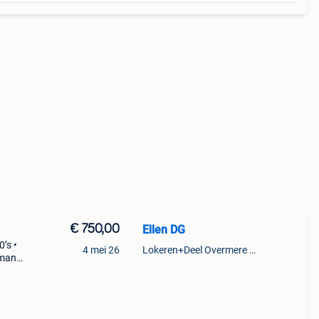
€ 750,00
Ellen DG
’s •
4 mei 26
Lokeren+Deel Overmere En Zele
oman
de in