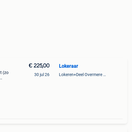
€ 225,00
Lokeraar
at (zo
30 jul 26
Lokeren+Deel Overmere En Zele
90cm