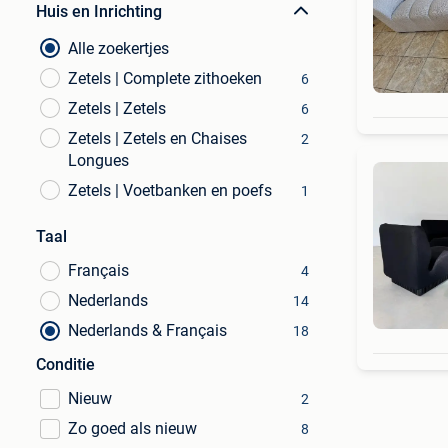
Huis en Inrichting
Alle zoekertjes
Zetels | Complete zithoeken
6
Zetels | Zetels
6
Zetels | Zetels en Chaises
2
Longues
Zetels | Voetbanken en poefs
1
Taal
Français
4
Nederlands
14
Nederlands & Français
18
Conditie
Nieuw
2
Zo goed als nieuw
8