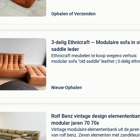
Ophalen of Verzenden
3-delig Ethnicraft — Modulaire sofa in o
saddle leder
Ethnicraft meubelen te koop wegens verhuis
modular sofa "old saddle" leather | 3-delig ethn
— modulaire sofa in old saddle leder prachtige
modulaire sofa in old saddle leder van het pr
Nieuw
Ophalen
Rolf Benz vintage design elementenba
modular jaren 70 70s
Vintage modulaire elementenbank uit de jaren
van rolf benz. Zeven elementen met zandkleur