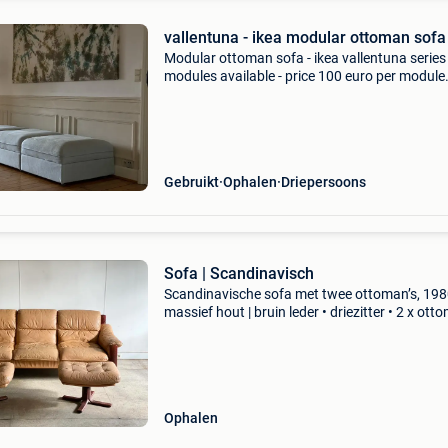
vallentuna - ikea modular ottoman sofa
Modular ottoman sofa - ikea vallentuna series
modules available - price 100 euro per module
measurement per module 80x80x45 cm light b
fabric covers are detachable and can be wash
washing ma
Gebruikt
Ophalen
Driepersoons
Sofa | Scandinavisch
Scandinavische sofa met twee ottoman’s, 1980
massief hout | bruin leder • driezitter • 2 x ott
(poof) • heel goede staat • vintage patine • ma
sweden •
Ophalen