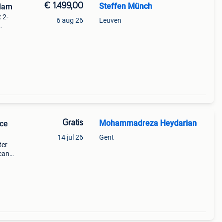
€ 1.499,00
Steffen Münch
rdam
 2-
6 aug 26
Leuven
 and
h
Gratis
Mohammadreza Heydarian
ece
14 jul 26
Gent
ter
can
m