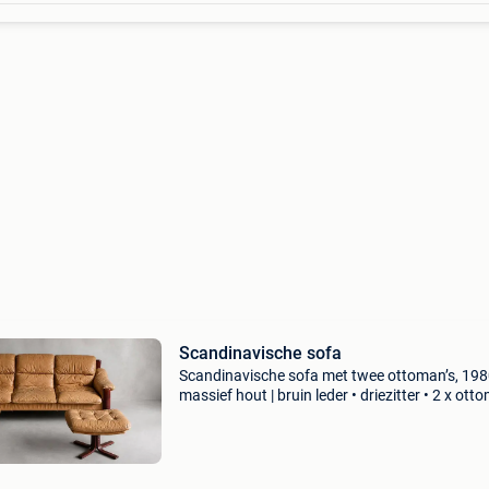
Scandinavische sofa
Scandinavische sofa met twee ottoman’s, 1980
massief hout | bruin leder • driezitter • 2 x ott
(poof) • heel goede staat • vintage patine • ma
sweden •