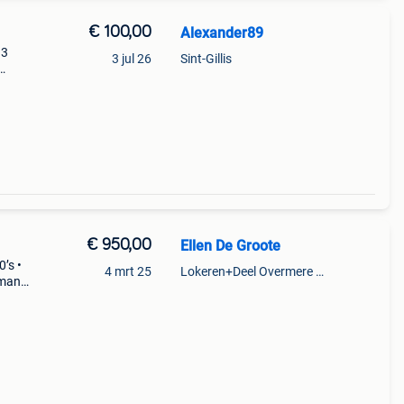
€ 100,00
Alexander89
 3
3 jul 26
Sint-Gillis
lue
ed in
€ 950,00
Ellen De Groote
’s •
4 mrt 25
Lokeren+Deel Overmere En Zele
oman
de in