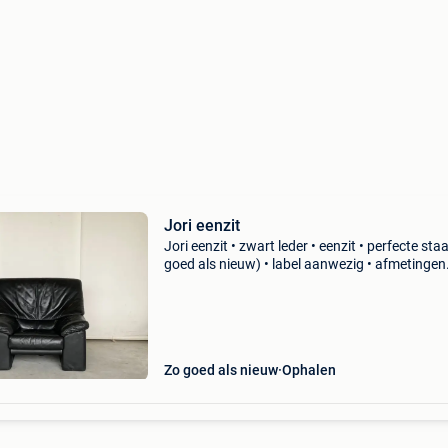
Jori eenzit
Jori eenzit • zwart leder • eenzit • perfecte sta
goed als nieuw) • label aanwezig • afmetingen
breedte: 106cm diepte: 85cm totale hoogte: 
meer info? 0032494075823
Zo goed als nieuw
Ophalen