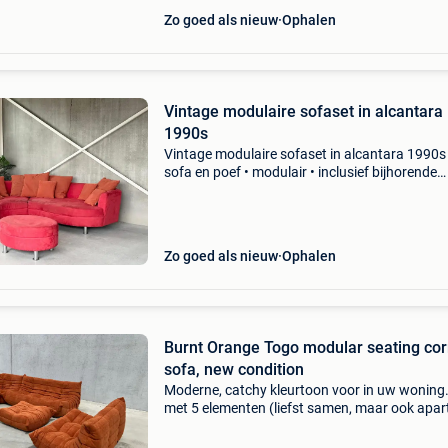
Zo goed als nieuw
Ophalen
Vintage modulaire sofaset in alcantara
1990s
Vintage modulaire sofaset in alcantara 1990s 
sofa en poef • modulair • inclusief bijhorende
kussens • alcantara • lichte gebruikssporen •
afmetingen (opstelling zoals a
Zo goed als nieuw
Ophalen
Burnt Orange Togo modular seating cor
sofa, new condition
Moderne, catchy kleurtoon voor in uw woning.
met 5 elementen (liefst samen, maar ook apart
koop). Prijs op aanvraag. Levering te besprek