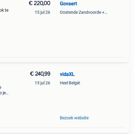
€ 220,00
Govaert
ok te
15 jul 26
Oostende Zandvoorde +Oostende
€ 240,99
vidaXL
15 jul 26
Heel België
e
p je
l.
Bezoek website