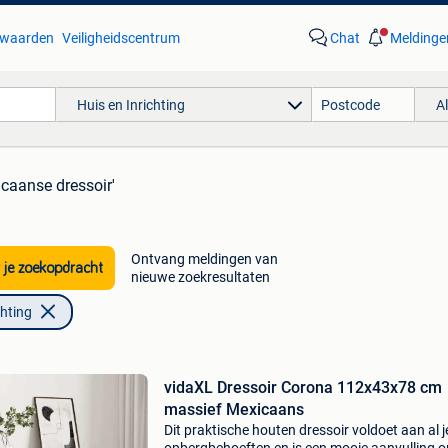
waarden
Veiligheidscentrum
Chat
Meldinge
Huis en Inrichting
A
icaanse dressoir'
Ontvang meldingen van
 je zoekopdracht
nieuwe zoekresultaten
chting
vidaXL Dressoir Corona 112x43x78 cm
massief Mexicaans
Dit praktische houten dressoir voldoet aan al j