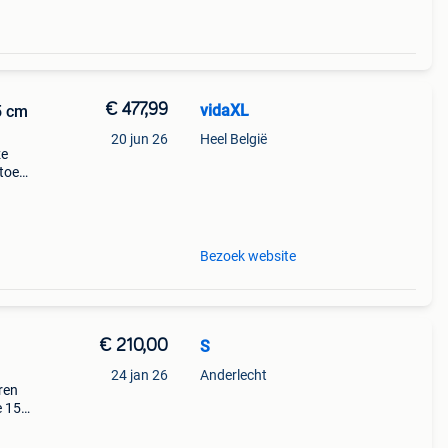
€ 477,99
vidaXL
5 cm
20 jun 26
Heel België
ze
toe
t:
Bezoek website
€ 210,00
S
24 jan 26
Anderlecht
ren
e 154
 met
t bij