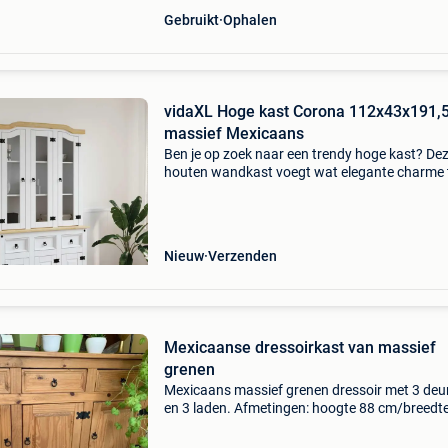
Gebruikt
Ophalen
vidaXL Hoge kast Corona 112x43x191,
massief Mexicaans
Ben je op zoek naar een trendy hoge kast? De
houten wandkast voegt wat elegante charme 
aan je bestaande interieur! Massief grenenhou
massief grenenhout is een prachtig, natuurlijk
materiaal. G
Nieuw
Verzenden
Mexicaanse dressoirkast van massief
grenen
Mexicaans massief grenen dressoir met 3 deu
en 3 laden. Afmetingen: hoogte 88 cm/breedt
cm/diepte 50 cm. Moet worden onderhouden
neutrale bijenwas. In zeer goede staat. Gekoch