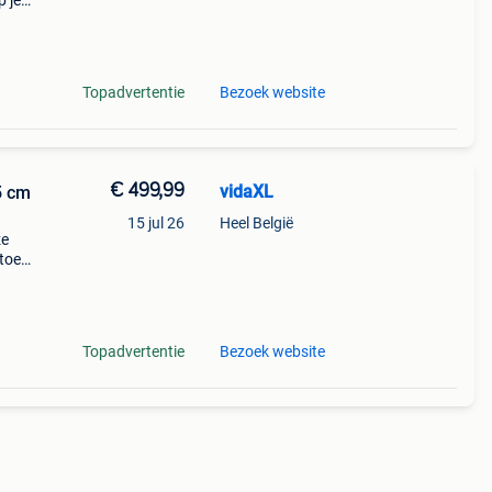
p je
l.
Topadvertentie
Bezoek website
€ 499,99
vidaXL
5 cm
15 jul 26
Heel België
ze
toe
t:
Topadvertentie
Bezoek website