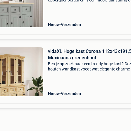
opbergbehoeften en is een mooie aanvulling o
woonkamer. Massief grenenhout: massief
grenenhout is een prachtig, natuurlijk materiaa
Grenenhout he
Nieuw
Verzenden
vidaXL Hoge kast Corona 112x43x191,
Mexicaans grenenhout
Ben je op zoek naar een trendy hoge kast? De
houten wandkast voegt wat elegante charme 
aan je bestaande interieur! Massief grenenhou
massief grenenhout is een prachtig, natuurlijk
materiaal. G
Nieuw
Verzenden