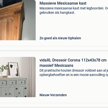
Massieve Mexicaanse kast
Massieve mexicaanse kast met legboorden. O
gebruiken als hangkast.
Zo goed als nieuw
Ophalen
vidaXL Dressoir Corona 112x43x78 cm
massief Mexicaans
Dit praktische houten dressoir voldoet aan al j
opbergbehoeften en is een mooie aanvulling o
woonkamer. Massief grenenhout: massief
grenenhout is een prachtig, natuurlijk materiaa
Grenenhout he
Nieuw
Verzenden