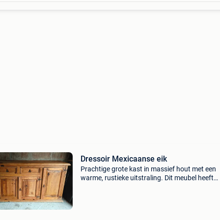
Dressoir Mexicaanse eik
Prachtige grote kast in massief hout met een
warme, rustieke uitstraling. Dit meubel heeft
duidelijk karakter en een mooie natuurlijke pat
die door de jaren heen gevormd is. De kast bes
over 4