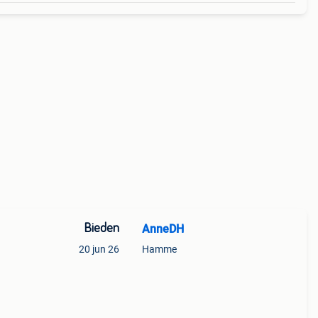
Bieden
AnneDH
20 jun 26
Hamme
ina
chikt