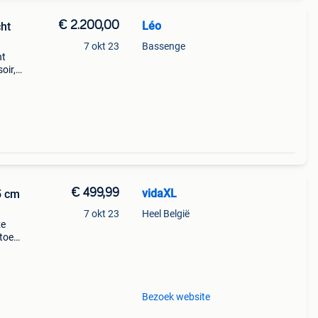
€ 2.200,00
Léo
cht
7 okt 23
Bassenge
ht
oir,
kant
€ 499,99
vidaXL
5 cm
7 okt 23
Heel België
ze
toe
t:
Bezoek website