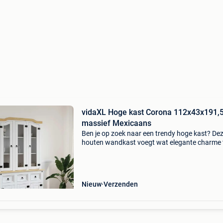
vidaXL Hoge kast Corona 112x43x191,
massief Mexicaans
Ben je op zoek naar een trendy hoge kast? De
houten wandkast voegt wat elegante charme 
aan je bestaande interieur! Massief grenenhou
massief grenenhout is een prachtig, natuurlijk
materiaal. G
Nieuw
Verzenden