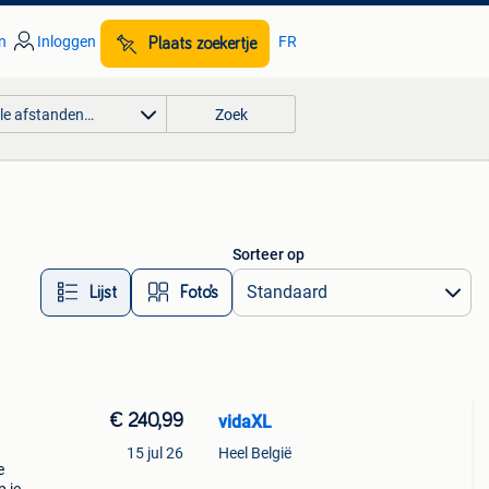
n
Inloggen
FR
Plaats zoekertje
lle afstanden…
Zoek
Sorteer op
Lijst
Foto’s
€ 240,99
vidaXL
15 jul 26
Heel België
e