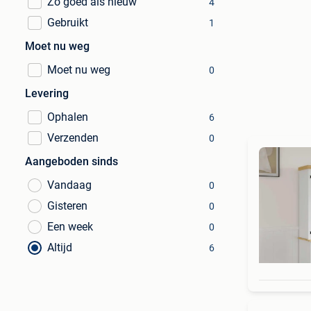
Zo goed als nieuw
4
Gebruikt
1
Moet nu weg
Moet nu weg
0
Levering
Ophalen
6
Verzenden
0
Aangeboden sinds
Vandaag
0
Gisteren
0
Een week
0
Altijd
6