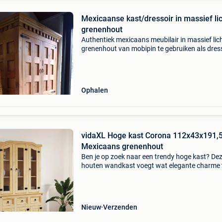
Mexicaanse kast/dressoir in massief li
grenenhout
Authentiek mexicaans meubilair in massief lic
grenenhout van mobipin te gebruiken als dress
kledingkast of verschillende opbergruimtes 2
mogelijk verwijderbare planken aan de boven
van 120 x
Ophalen
vidaXL Hoge kast Corona 112x43x191,
Mexicaans grenenhout
Ben je op zoek naar een trendy hoge kast? De
houten wandkast voegt wat elegante charme 
aan je bestaande interieur! Massief grenenhou
massief grenenhout is een prachtig, natuurlijk
materiaal. G
Nieuw
Verzenden