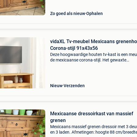
leenbak
Zo goed als nieuw
Ophalen
vidaXL Tv-meubel Mexicaans grenenho
Corona-stijl 91x43x56
Deze hoogwaardige houten tv-kast is een meub
de mexicaanse corona-stijl. Het gewaxte
grenenhout ademt een rustieke mexicaanse
charme uit die de kast een geweldige aanvulli
je woonkamer maakt
Nieuw
Verzenden
Mexicaanse dressoirkast van massief
grenen
Mexicaans massief grenen dressoir met 3 deu
en 3 laden. Afmetingen: hoogte 88 cm/breedt