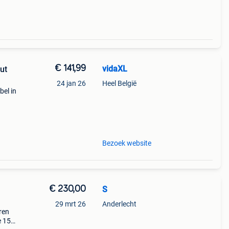
€ 141,99
vidaXL
ut
24 jan 26
Heel België
el in
ng op
Bezoek website
€ 230,00
S
29 mrt 26
Anderlecht
ren
e 154