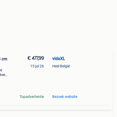
€ 477,99
vidaXL
5 cm
15 jul 26
Heel België
ze
toe
t:
Topadvertentie
Bezoek website