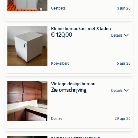
Geetbets
3 jun 26
Kleine bureaukast met 3 laden
€ 120,00
Details
Koekelberg
6 apr 26
Vintage design bureau
Zie omschrijving
Details
Deinze
29 apr 26