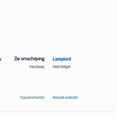
Zie omschrijving
Lamplord
r
Vandaag
Heel België
 en
Topadvertentie
Bezoek website