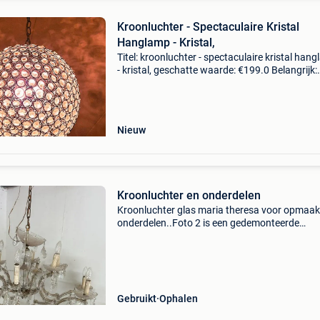
Kroonluchter - Spectaculaire Kristal
Hanglamp - Kristal,
Titel: kroonluchter - spectaculaire kristal han
- kristal, geschatte waarde: €199.0 Belangrijk:
winnende biedingen zijn exclusief 9%
koperbescherming + €3 stijlvol design met
fonkelende
Nieuw
Kroonluchter en onderdelen
Kroonluchter glas maria theresa voor opmaak
onderdelen..Foto 2 is een gedemonteerde
kroonluchter 5arms. De hangende luchter is e
arms luchter.
Gebruikt
Ophalen