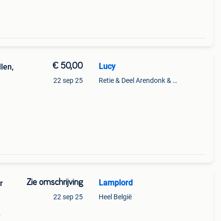
€ 50,00
Lucy
len,
22 sep 25
Retie & Deel Arendonk & Oud-Turnhout
Zie omschrijving
Lamplord
r
22 sep 25
Heel België