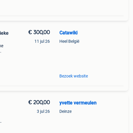
€ 300,00
Catawiki
ieke
11 jul 26
Heel België
ke
ordt
Bezoek website
€ 200,00
yvette vermeulen
3 jul 26
Deinze