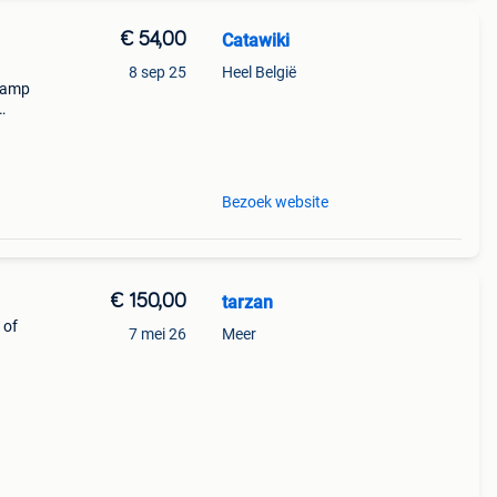
€ 54,00
Catawiki
8 sep 25
Heel België
glamp
Bezoek website
€ 150,00
tarzan
 of
7 mei 26
Meer
en 12