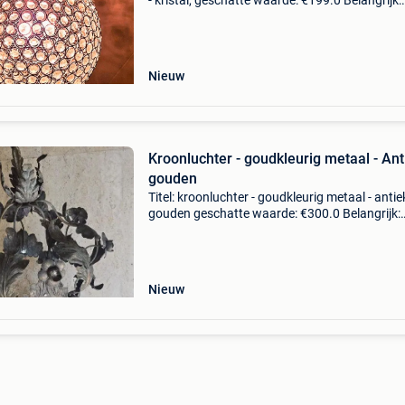
- kristal, geschatte waarde: €199.0 Belangrijk:
winnende biedingen zijn exclusief 9%
koperbescherming + €3 stijlvol design met
fonkelende
Nieuw
Kroonluchter - goudkleurig metaal - Ant
gouden
Titel: kroonluchter - goudkleurig metaal - antie
gouden geschatte waarde: €300.0 Belangrijk:
winnende biedingen zijn exclusief 9%
koperbescherming + €3 tijdens deze veiling w
een prach
Nieuw