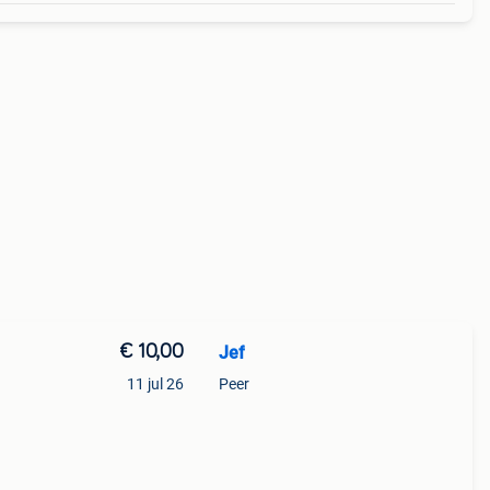
€ 10,00
Jef
11 jul 26
Peer