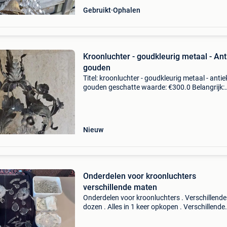
Gebruikt
Ophalen
Kroonluchter - goudkleurig metaal - Ant
gouden
Titel: kroonluchter - goudkleurig metaal - antie
gouden geschatte waarde: €300.0 Belangrijk:
winnende biedingen zijn exclusief 9%
koperbescherming + €3 tijdens deze veiling w
een prach
Nieuw
Onderdelen voor kroonluchters
verschillende maten
Onderdelen voor kroonluchters . Verschillende
dozen . Alles in 1 keer opkopen . Verschillende
maten. Zelf op te halen , geen koerier