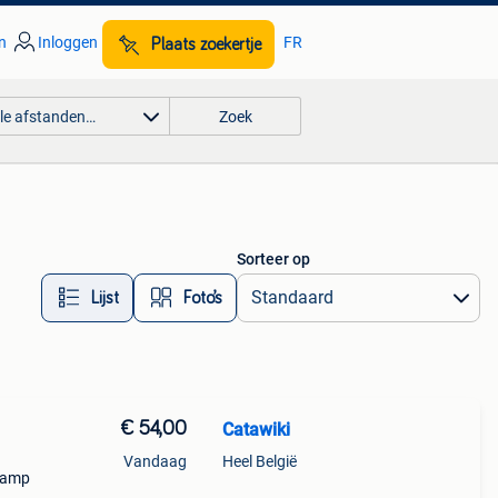
n
Inloggen
FR
Plaats zoekertje
lle afstanden…
Zoek
Sorteer op
Lijst
Foto’s
€ 54,00
Catawiki
Vandaag
Heel België
glamp