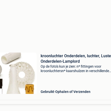
kroonluchter Onderdelen, luchter, Luste
Onderdelen-Lamplord
Op de foto's kun je zien: n* fittingen voor
kroonluchtersn* kaarshulzen in verschillende
kleuren en lengtesn* kroonluchter spelden (in
verschillende kleuren en lengtes, ook ringetjes
nietjes)n*
Gebruikt
Ophalen of Verzenden