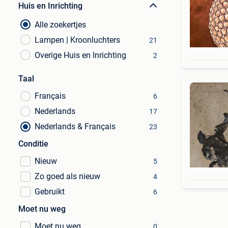
Huis en Inrichting
Alle zoekertjes
Lampen | Kroonluchters
21
Overige Huis en Inrichting
2
Taal
Français
6
Nederlands
17
Nederlands & Français
23
Conditie
Nieuw
5
Zo goed als nieuw
4
Gebruikt
6
Moet nu weg
Moet nu weg
0