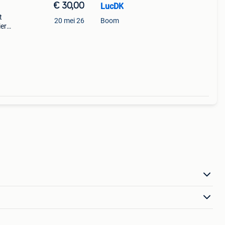
€ 30,00
LucDK
t
20 mei 26
Boom
ier