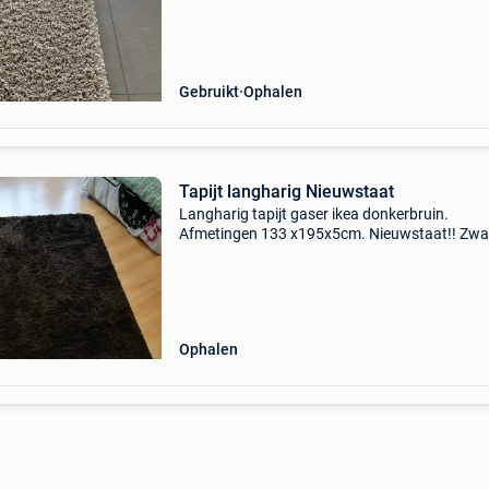
Gebruikt
Ophalen
Tapijt langharig Nieuwstaat
Langharig tapijt gaser ikea donkerbruin.
Afmetingen 133 x195x5cm. Nieuwstaat!! Zwa
degelijke kwaliteit en dikharig! Ongeveer 13 kg
Enkel ophalen.
Ophalen