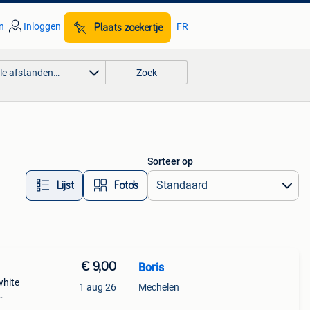
n
Inloggen
FR
Plaats zoekertje
lle afstanden…
Zoek
Sorteer op
Lijst
Foto’s
€ 9,00
Boris
white
1 aug 26
Mechelen