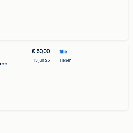
€ 60,00
fille
13 jun 26
Tienen
re en
.