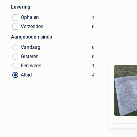
Levering
Ophalen
4
Verzenden
0
Aangeboden sinds
Vandaag
0
Gisteren
0
Een week
1
Altijd
4