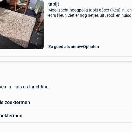
tapijt
Mooi zacht hoogpolig tapijt gåser (ikea) in lich
ecru kleur. Ziet er nog netjes uit , rook en huisd
vrij afmetingen 1m33 - 1m95
Zo goed als nieuw
Ophalen
ikea in Huis en Inrichting
de zoektermen
zoektermen