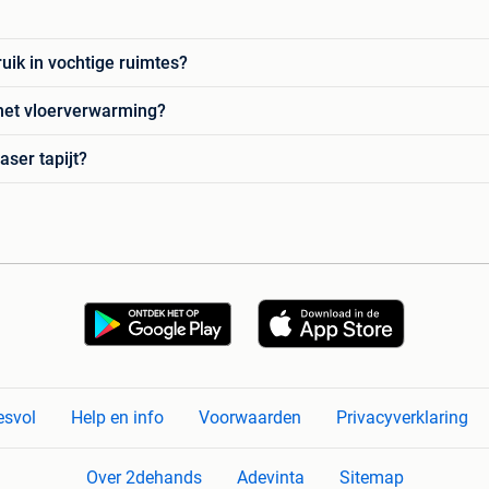
ruik in vochtige ruimtes?
 met vloerverwarming?
aser tapijt?
esvol
Help en info
Voorwaarden
Privacyverklaring
Over 2dehands
Adevinta
Sitemap