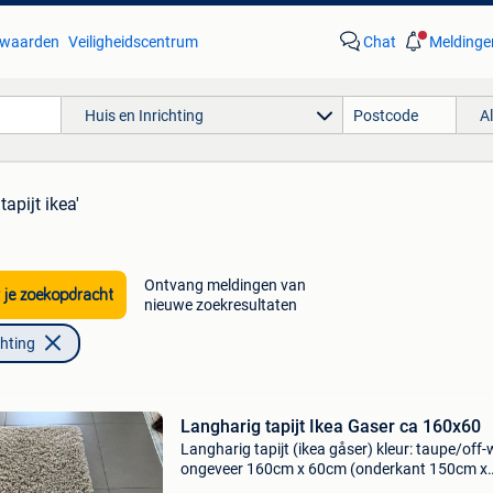
waarden
Veiligheidscentrum
Chat
Meldinge
Huis en Inrichting
A
tapijt ikea'
Ontvang meldingen van
 je zoekopdracht
nieuwe zoekresultaten
chting
Langharig tapijt Ikea Gaser ca 160x60
Langharig tapijt (ikea gåser) kleur: taupe/off-
ongeveer 160cm x 60cm (onderkant 150cm x
56cm)