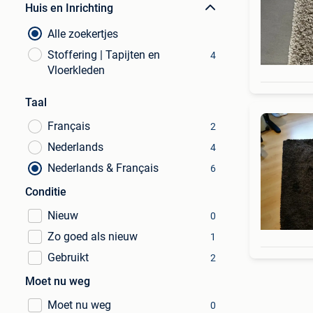
Huis en Inrichting
Alle zoekertjes
Stoffering | Tapijten en
4
Vloerkleden
Taal
Français
2
Nederlands
4
Nederlands & Français
6
Conditie
Nieuw
0
Zo goed als nieuw
1
Gebruikt
2
Moet nu weg
Moet nu weg
0