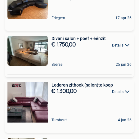
Edegem
17 apr 26
Divani salon + poef + éénzit
€ 1.750,00
Details
Beerse
25 jan 26
Lederen zithoek (salon)te koop
€ 1.300,00
Details
Turnhout
4 jun 26