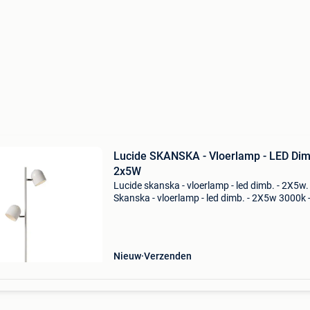
Lucide SKANSKA - Vloerlamp - LED Dimb
2x5W
Lucide skanska - vloerlamp - led dimb. - 2X5w.
Skanska - vloerlamp - led dimb. - 2X5w 3000k - 
03703/10/31 - lucide van het merk lucide.
Perfectlights.be - altijd scherpe prijzen waaro
verlichti
Nieuw
Verzenden