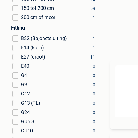
150 tot 200 cm
59
200 cm of meer
1
Fitting
B22 (Bajonetsluiting)
1
E14 (klein)
1
E27 (groot)
11
E40
0
G4
0
G9
0
G12
0
G13 (TL)
0
G24
0
GU5.3
0
GU10
0