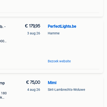
€ 179,95
PerfectLights.be
. -
3 aug 26
Hamme
000k -
 waa
Bezoek website
€ 75,00
Mimi
amp
4 aug 26
Sint-Lambrechts-Woluwe
t 180
ek
baar