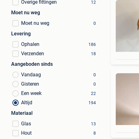
Overige fittingen
12
Moet nu weg
Moet nu weg
0
Levering
Ophalen
186
Verzenden
18
Aangeboden sinds
Vandaag
0
Gisteren
0
Een week
22
Altijd
194
Materiaal
Glas
13
Hout
8