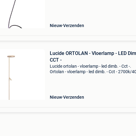
waarom verlichting bestellen bij perfectlights.
Nieuw
Verzenden
Lucide ORTOLAN - Vloerlamp - LED Dimb
CCT -
Lucide ortolan - vloerlamp - led dimb. - Cct -.
Ortolan - vloerlamp - led dimb. - Cct - 2700k/4
taupe | essential - 03752/21/41 van het merk
lucide. Perfectlights.be - altijd scherpe prijzen
Nieuw
Verzenden