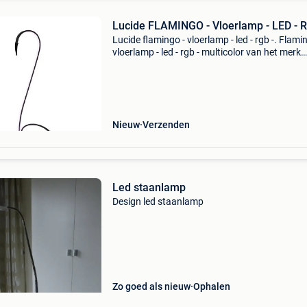
Lucide FLAMINGO - Vloerlamp - LED - R
Lucide flamingo - vloerlamp - led - rgb -. Flami
vloerlamp - led - rgb - multicolor van het merk
lucide. Perfectlights.be - altijd scherpe prijzen
waarom verlichting bestellen bij perfectlights.
Nieuw
Verzenden
Led staanlamp
Design led staanlamp
Zo goed als nieuw
Ophalen