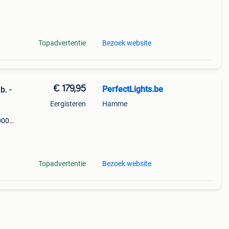
b
Topadvertentie
Bezoek website
€ 179,95
PerfectLights.be
. -
Eergisteren
Hamme
000k -
 waa
Topadvertentie
Bezoek website