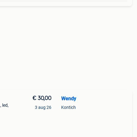
€ 30,00
Wendy
 led,
3 aug 26
Kontich