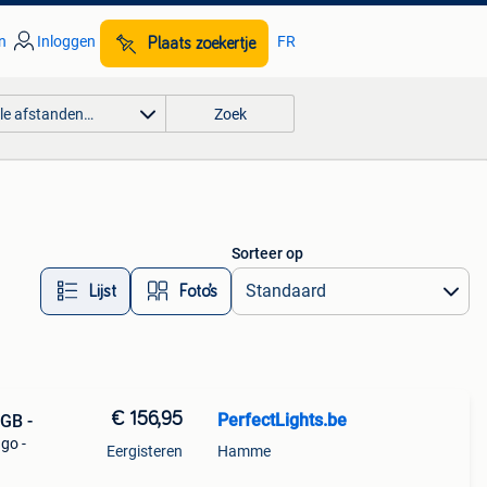
n
Inloggen
FR
Plaats zoekertje
lle afstanden…
Zoek
Sorteer op
Lijst
Foto’s
€ 156,95
PerfectLights.be
GB -
ngo -
Eergisteren
Hamme