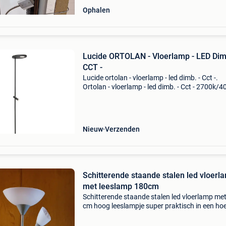
Ophalen
Lucide ORTOLAN - Vloerlamp - LED Dimb
CCT -
Lucide ortolan - vloerlamp - led dimb. - Cct -.
Ortolan - vloerlamp - led dimb. - Cct - 2700k/4
zwart | essential - 03752/21/30 van het merk
lucide. Perfectlights.be - altijd scherpe prijzen
Nieuw
Verzenden
Schitterende staande stalen led vloerl
met leeslamp 180cm
Schitterende staande stalen led vloerlamp me
cm hoog leeslampje super praktisch in een ho
van de woonkamer om te lezen, nieuw nooit
gebruikt prijs 75€ zolang de advertentie zicht