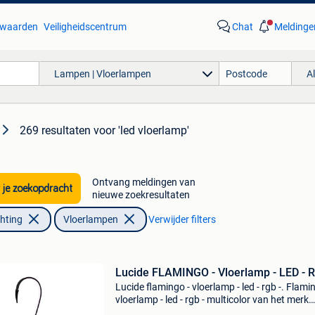
waarden
Veiligheidscentrum
Chat
Meldinge
Lampen | Vloerlampen
A
269 resultaten
voor 'led vloerlamp'
Ontvang meldingen van
 je zoekopdracht
nieuwe zoekresultaten
chting
Vloerlampen
Verwijder filters
Lucide FLAMINGO - Vloerlamp - LED - R
Lucide flamingo - vloerlamp - led - rgb -. Flami
vloerlamp - led - rgb - multicolor van het merk
lucide. Perfectlights.be - altijd scherpe prijzen