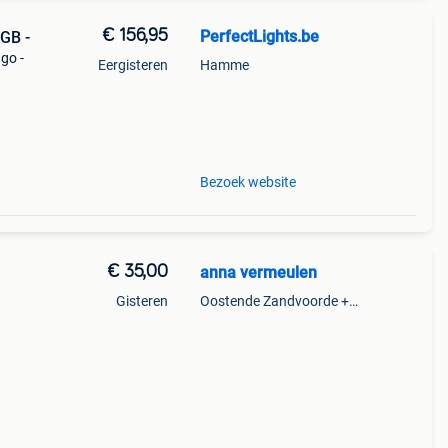
€ 156,95
PerfectLights.be
GB -
ngo -
Eergisteren
Hamme
b
Bezoek website
€ 35,00
anna vermeulen
Gisteren
Oostende Zandvoorde +Oostende