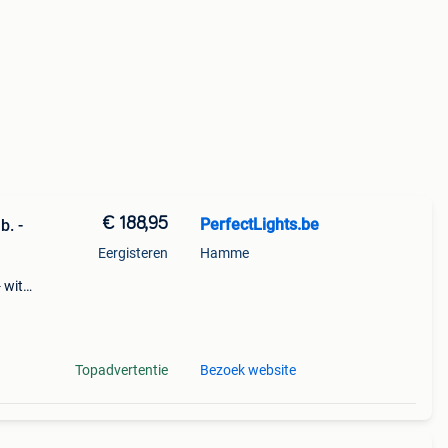
€ 188,95
PerfectLights.be
. -
Eergisteren
Hamme
wit -
m
Topadvertentie
Bezoek website