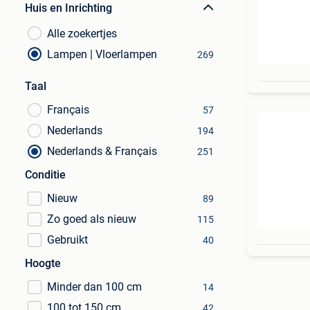
Huis en Inrichting
Alle zoekertjes
Lampen | Vloerlampen
269
Taal
Français
57
Nederlands
194
Nederlands & Français
251
Conditie
Nieuw
89
Zo goed als nieuw
115
Gebruikt
40
Hoogte
Minder dan 100 cm
14
100 tot 150 cm
42