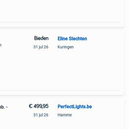
Bieden
Eline Slechten
n
31 jul 26
Kuringen
€ 499,95
PerfectLights.be
b. -
31 jul 26
Hamme