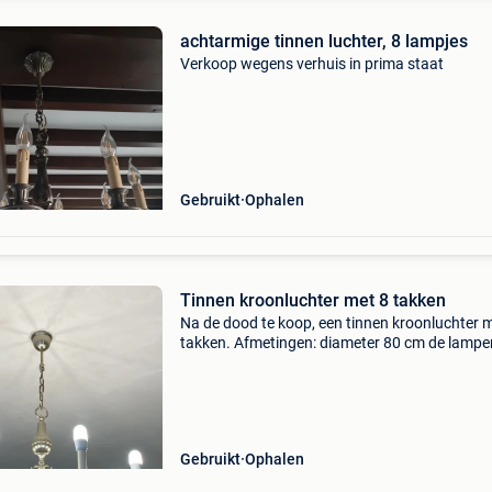
achtarmige tinnen luchter, 8 lampjes
Verkoop wegens verhuis in prima staat
Gebruikt
Ophalen
Tinnen kroonluchter met 8 takken
Na de dood te koop, een tinnen kroonluchter 
takken. Afmetingen: diameter 80 cm de lampen
zojuist vervangen door osram spaarlampen. Z
goede conditie. Doe een bod. Op te halen op 
ham-
Gebruikt
Ophalen