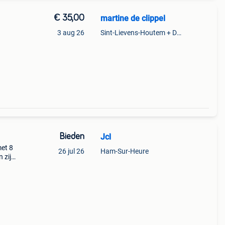
€ 35,00
martine de clippel
3 aug 26
Sint-Lievens-Houtem + Deel Oombergen
Bieden
Jcl
met 8
26 jul 26
Ham-Sur-Heure
 zijn
eer
6120