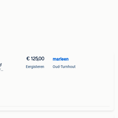
€ 125,00
marleen
jf
Eergisteren
Oud-Turnhout
r
n
en en