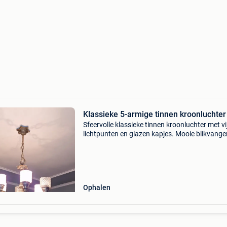
Klassieke 5-armige tinnen kroonluchter
Sfeervolle klassieke tinnen kroonluchter met vi
lichtpunten en glazen kapjes. Mooie blikvange
voor een woonkamer, eetkamer of inkomhal. I
werkende staat. Kan opgehaald worden in nijl
hangt no
Ophalen