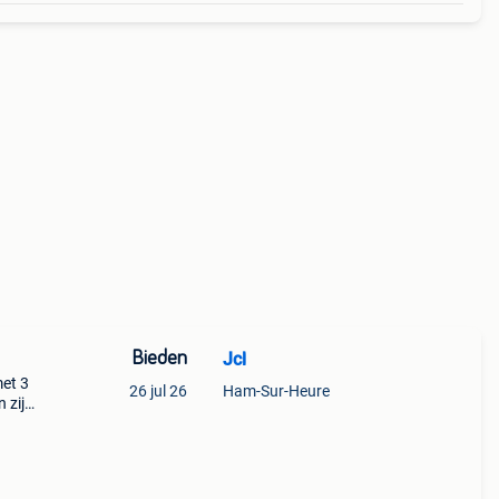
Bieden
Jcl
met 3
26 jul 26
Ham-Sur-Heure
 zijn
Zeer
120