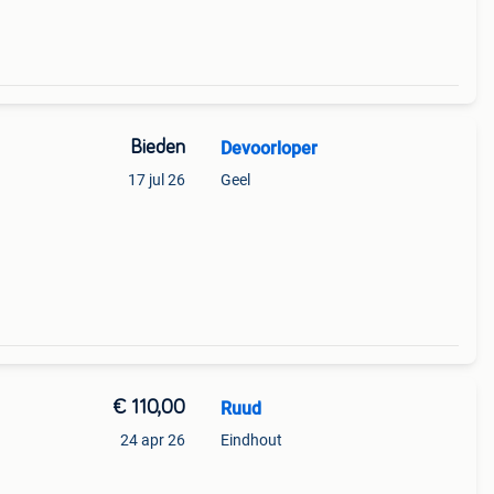
Bieden
Devoorloper
17 jul 26
Geel
€ 110,00
Ruud
24 apr 26
Eindhout