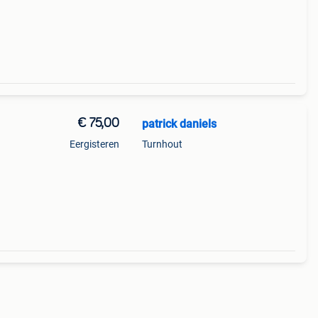
€ 75,00
patrick daniels
Eergisteren
Turnhout