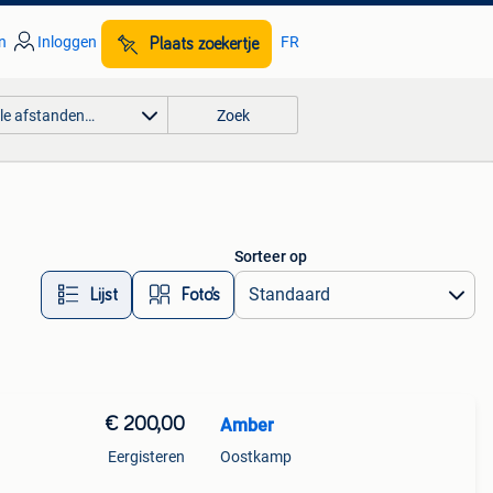
n
Inloggen
FR
Plaats zoekertje
lle afstanden…
Zoek
Sorteer op
Lijst
Foto’s
€ 200,00
Amber
Eergisteren
Oostkamp