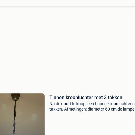
Tinnen kroonluchter met 3 takken
Na de dood te koop, een tinnen kroonluchter 
takken. Afmetingen: diameter 60 cm de lampen
zojuist vervangen door osram-spaarlampen. 
goede conditie doe een bod. Op te halen op 6
ham-s