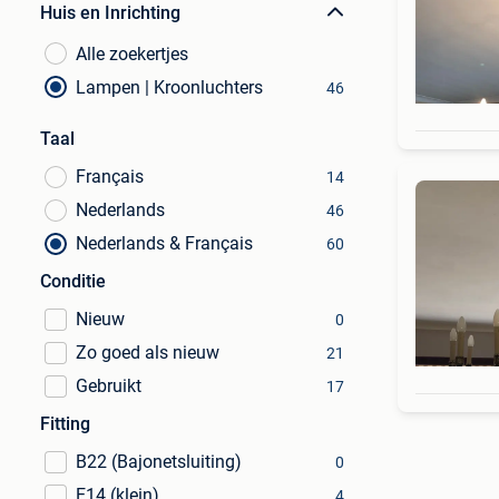
Huis en Inrichting
Alle zoekertjes
Lampen | Kroonluchters
46
Taal
Français
14
Nederlands
46
Nederlands & Français
60
Conditie
Nieuw
0
Zo goed als nieuw
21
Gebruikt
17
Fitting
B22 (Bajonetsluiting)
0
E14 (klein)
4