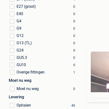
E27 (groot)
0
E40
0
G4
0
G9
0
G12
0
G13 (TL)
0
G24
0
GU5.3
0
GU10
0
Overige fittingen
1
Moet nu weg
Moet nu weg
0
Levering
Ophalen
46