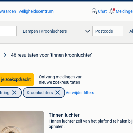
waarden
Veiligheidscentrum
Chat
Meldinge
Lampen | Kroonluchters
A
46 resultaten
voor 'tinnen kroonluchter'
s
Ontvang meldingen van
 je zoekopdracht
nieuwe zoekresultaten
chting
Kroonluchters
Verwijder filters
Tinnen luchter
Tinnen luchter zelf van het plafond te halen bij
ophalen.