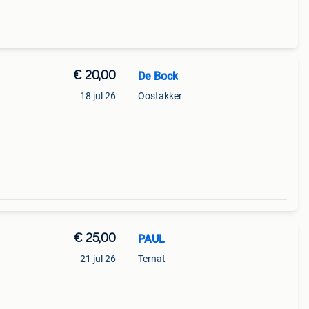
€ 20,00
De Bock
18 jul 26
Oostakker
€ 25,00
PAUL
21 jul 26
Ternat