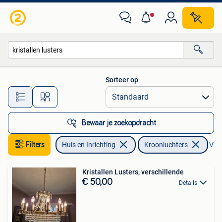
Lampen | Kroonluchters
Sorteer op
Alle afstanden…
Bewaar je zoekopdracht
Filters
Huis en Inrichting
Kroonluchters
Verw
Kristallen Lusters, verschillende
€ 50,00
Details