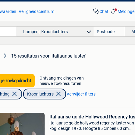
waarden
Veiligheidscentrum
Chat
Meldinge
Lampen | Kroonluchters
A
15 resultaten
voor 'italiaanse luster'
s
Ontvang meldingen van
 je zoekopdracht
nieuwe zoekresultaten
chting
Kroonluchters
Verwijder filters
Italiaanse golde Hollywood Regency lus
Italiaanse golde hollywood regency luster van
kögl design 1970. Hoogte 85 cmben 60 cm
diameter, in perfecte staat.