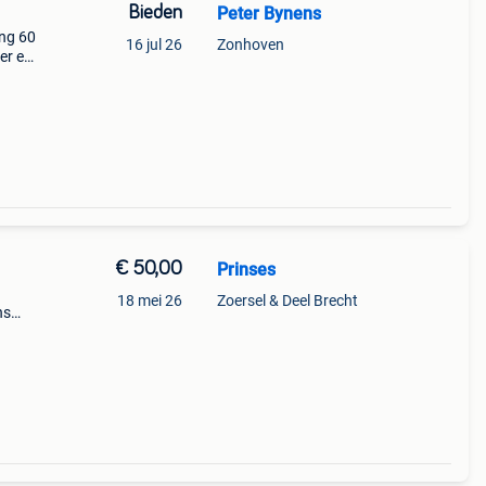
Bieden
Peter Bynens
ing 60
16 jul 26
Zonhoven
er en
atina
€ 50,00
Prinses
18 mei 26
Zoersel & Deel Brecht
ns