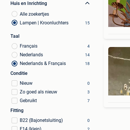
Huis en Inrichting
Alle zoekertjes
Lampen | Kroonluchters
15
Taal
Français
4
Nederlands
14
Nederlands & Français
18
Conditie
Nieuw
0
Zo goed als nieuw
3
Gebruikt
7
Fitting
B22 (Bajonetsluiting)
0
E14 (klein)
2