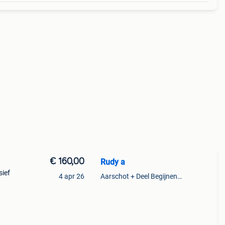
€ 160,00
Rudy a
sief
4 apr 26
Aarschot + Deel Begijnendijk