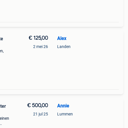
€ 125,00
Alex
te
2 mei 26
Landen
en,
€ 500,00
Annie
ter
21 jul 25
Lummen
einen