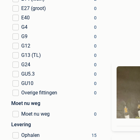
E27 (groot)
0
E40
0
G4
0
G9
0
G12
0
G13 (TL)
0
G24
0
GU5.3
0
GU10
0
Overige fittingen
0
Moet nu weg
Moet nu weg
0
Levering
Ophalen
15