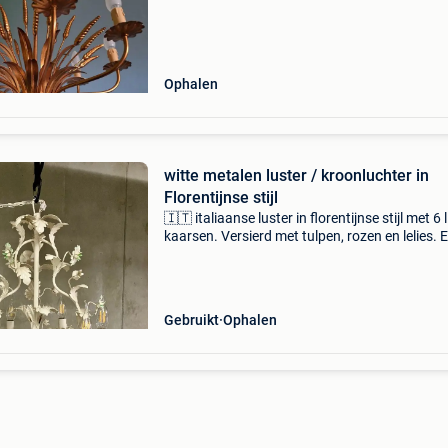
Ophalen
witte metalen luster / kroonluchter in
Florentijnse stijl
🇮🇹 italiaanse luster in florentijnse stijl met 6 
kaarsen. Versierd met tulpen, rozen en lelies. E
bestaan tegenwoordig mooie led lampen voor 
inbegrepen). Afmetingen: · hoogte: 55 cm · d
Gebruikt
Ophalen