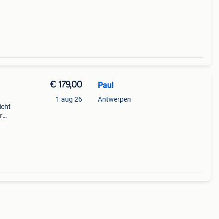
€ 179,00
Paul
1 aug 26
Antwerpen
licht
r
(niet