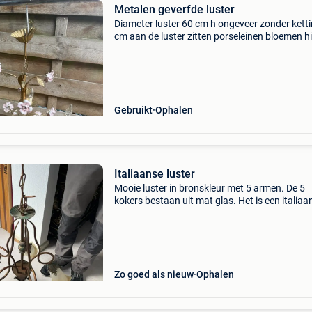
Metalen geverfde luster
Diameter luster 60 cm h ongeveer zonder kett
cm aan de luster zitten porseleinen bloemen hi
daar is er een chipje af heeft een heel mooie p
Gebruikt
Ophalen
Italiaanse luster
Mooie luster in bronskleur met 5 armen. De 5
kokers bestaan uit mat glas. Het is een italiaa
design. In prima staat!
Zo goed als nieuw
Ophalen