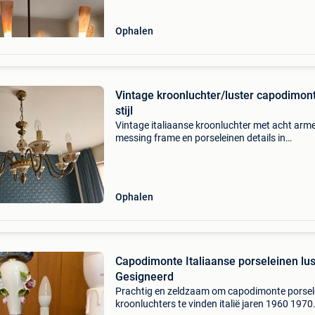
Ophalen
Vintage kroonluchter/luster capodimon
stijl
Vintage italiaanse kroonluchter met acht arm
messing frame en porseleinen details in
capodimonte-stijl. Diameter 80 cm
Ophalen
Capodimonte Italiaanse porseleinen lus
Gesigneerd
Prachtig en zeldzaam om capodimonte porsel
kroonluchters te vinden italië jaren 1960 1970