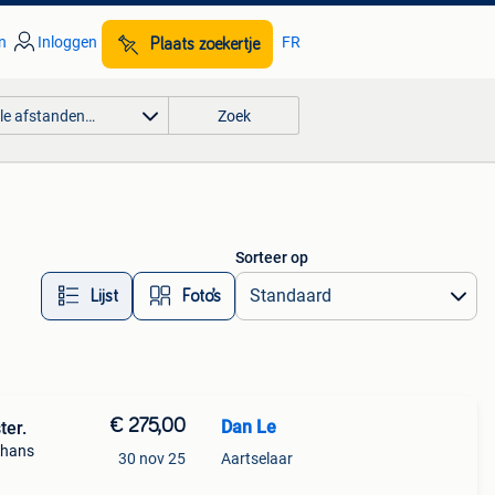
n
Inloggen
FR
Plaats zoekertje
lle afstanden…
Zoek
Sorteer op
Lijst
Foto’s
€ 275,00
Dan Le
ter.
 hans
30 nov 25
Aartselaar