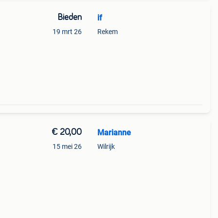
Bieden
if
19 mrt 26
Rekem
€ 20,00
Marianne
15 mei 26
Wilrijk