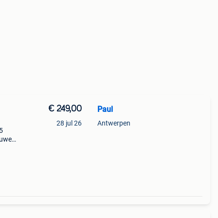
€ 249,00
Paul
28 jul 26
Antwerpen
 5
auwe