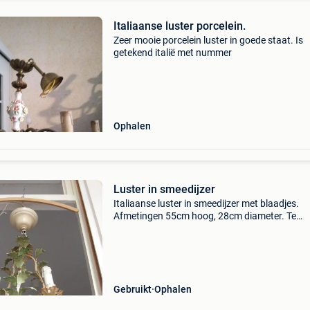
Italiaanse luster porcelein.
Zeer mooie porcelein luster in goede staat. Is
getekend italië met nummer
Ophalen
Luster in smeedijzer
Italiaanse luster in smeedijzer met blaadjes.
Afmetingen 55cm hoog, 28cm diameter. Te
restaureren (bedrading electriciteit +
fixatie/retoucheren van de verf)
Gebruikt
Ophalen