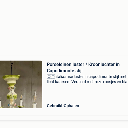
Porseleinen luster / Kroonluchter in
Capodimonte stijl
🇮🇹 italiaanse luster in capodimonte stijl met
licht kaarsen. Versierd met roze roosjes en bl
viooltjes. Er bestaan tegenwoordig mooie led
lampen voor (niet inbegrepen). Afmetingen: ·
hoogte: 4
Gebruikt
Ophalen