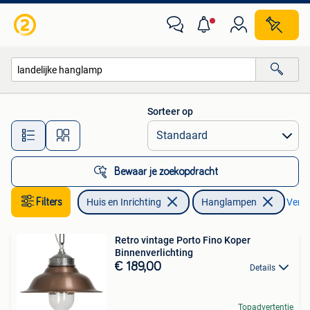
Lampen | Hanglampen
Sorteer op
Alle afstanden…
Bewaar je zoekopdracht
Filters
Huis en Inrichting
Hanglampen
Verwij
Retro vintage Porto Fino Koper
Binnenverlichting
€ 189,00
Details
Topadvertentie