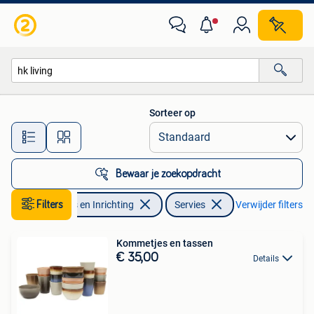
Keuken | Servies
Sorteer op
Alle afstanden…
Bewaar je zoekopdracht
Filters
Huis en Inrichting
Servies
Verwijder filters
Kommetjes en tassen
€ 35,00
Details