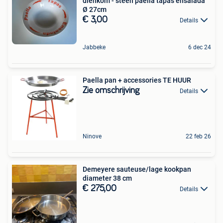
dienkom - steen paella tapas ensalada
Ø 27cm
€ 3,00
Details
Jabbeke
6 dec 24
Paella pan + accessories TE HUUR
Zie omschrijving
Details
Ninove
22 feb 26
Demeyere sauteuse/lage kookpan
diameter 38 cm
€ 275,00
Details