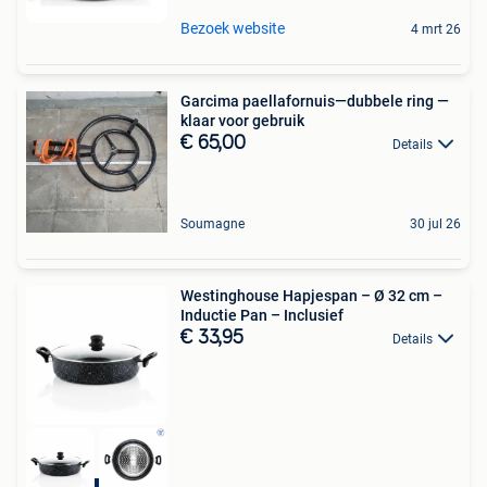
Bezoek website
4 mrt 26
Garcima paellafornuis—dubbele ring —
klaar voor gebruik
€ 65,00
Details
Soumagne
30 jul 26
Westinghouse Hapjespan – Ø 32 cm –
Inductie Pan – Inclusief
€ 33,95
Details