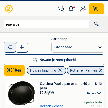
Keuken | Potten en Pannen
Sorteer op
Alle afstanden…
Bewaar je zoekopdracht
Filters
Huis en Inrichting
Potten en Pannen
Garcima Paella pan emaille 40 cm - 8-12
pers.
€ 35,95
Details
Topadvertentie
Bezoek website
26 jul 26