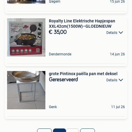
Izegem
15 jun 26
Royalty Line Elektrische Hapjespan
XXL42cm(1500W)–GLOEDNIEUW
€ 35,00
Details
Dendermonde
14 jun 26
grote Pintinox paëlla pan met deksel
Gereserveerd
Details
Genk
11 jul 26