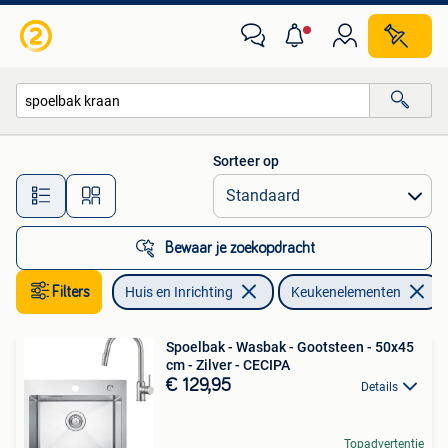
Keuken | Keukenelementen
Sorteer op
Alle afstanden…
Bewaar je zoekopdracht
Filters
Huis en Inrichting
Keukenelementen
Spoelbak - Wasbak - Gootsteen - 50x45
cm - Zilver - CECIPA
€ 129,95
Details
Topadvertentie