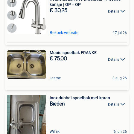
kansje | OP = OP
€ 30,25
Details
Bezoek website
17 jul 26
Mooie spoelbak FRANKE
€ 75,00
Details
Laarne
3 aug 26
Inox dubbel spoelbak met kraan
Bieden
Details
Wilrijk
6 jun 26