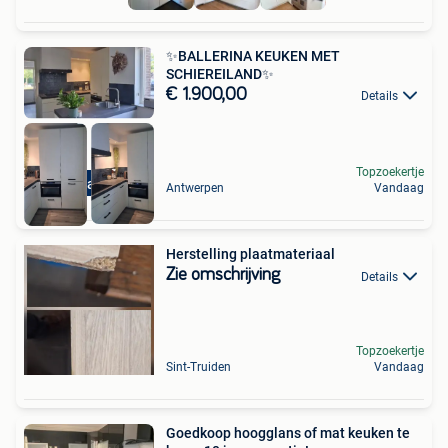
✨BALLERINA KEUKEN MET
SCHIEREILAND✨
€ 1.900,00
Details
Topzoekertje
Zo goed als nieuw
Antwerpen
Vandaag
Herstelling plaatmateriaal
Zie omschrijving
Details
Topzoekertje
Sint-Truiden
Vandaag
Goedkoop hoogglans of mat keuken te