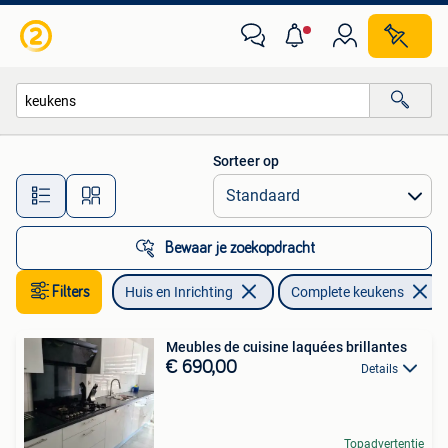
Keuken | Complete keukens
Sorteer op
Alle afstanden…
Bewaar je zoekopdracht
Filters
Huis en Inrichting
Complete keukens
Meubles de cuisine laquées brillantes
€ 690,00
Details
Topadvertentie