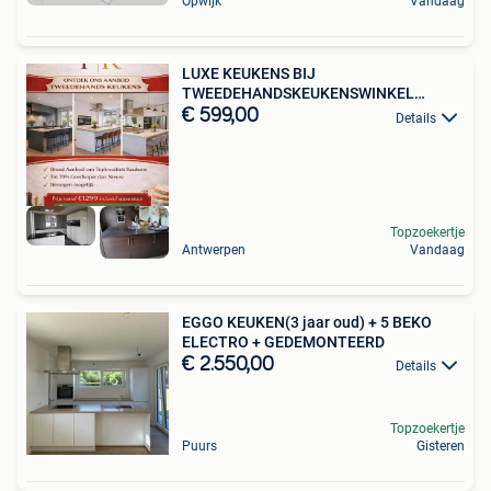
Opwijk
Vandaag
LUXE KEUKENS BIJ
TWEEDEHANDSKEUKENSWINKEL
VANAF €599,-!
€ 599,00
Details
Topzoekertje
Antwerpen
Vandaag
EGGO KEUKEN(3 jaar oud) + 5 BEKO
ELECTRO + GEDEMONTEERD
€ 2.550,00
Details
Topzoekertje
Puurs
Gisteren