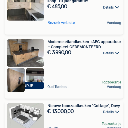
koop. 10 jaar garantie!
€ 485,00
Details
Bezoek website
Vandaag
Moderne eilandkeuken +AEG apparatuur
– Compleet GEDEMONTEERD
€ 3.990,00
Details
Topzoekertje
KOOPJE
Oud-Turnhout
Vandaag
Nieuwe toonzaalkeuken "Cottage", Dovy
€ 13.000,00
Details
Topzoekertje