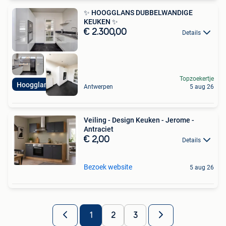
✨ HOOGGLANS DUBBELWANDIGE
KEUKEN ✨
€ 2.300,00
Details
Topzoekertje
Hoogglans keuken
Antwerpen
5 aug 26
Veiling - Design Keuken - Jerome -
Antraciet
€ 2,00
Details
Bezoek website
5 aug 26
1
2
3