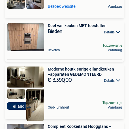
Bezoek website
Vandaag
Deel van keuken MET toestellen
Bieden
Details
Topzoekertje
Beveren
Vandaag
Moderne houtkleurige eilandkeuken
+apparaten GEDEMONTEERD
€ 3.390,00
Details
Topzoekertje
eiland keuken
Oud-Turnhout
Vandaag
Compleet Kookeiland Hoogglans +