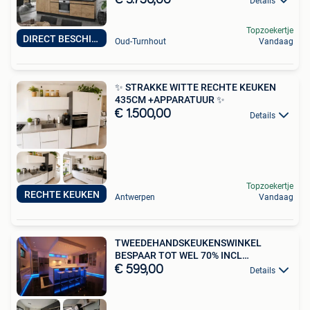
€ 3.750,00
Details
Topzoekertje
DIRECT BESCHIKBAAR
Oud-Turnhout
Vandaag
✨ STRAKKE WITTE RECHTE KEUKEN
435CM +APPARATUUR ✨
€ 1.500,00
Details
Topzoekertje
RECHTE KEUKEN
Antwerpen
Vandaag
TWEEDEHANDSKEUKENSWINKEL
BESPAAR TOT WEL 70% INCL
TOESTELLEN
€ 599,00
Details