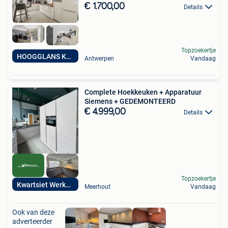
€ 1.700,00
Details
Topzoekertje
HOOGGLANS KEUKEN
Antwerpen
Vandaag
Complete Hoekkeuken + Apparatuur
Siemens + GEDEMONTEERD
€ 4.999,00
Details
Topzoekertje
Kwartsiet Werkblad
Meerhout
Vandaag
Ook van deze
adverteerder