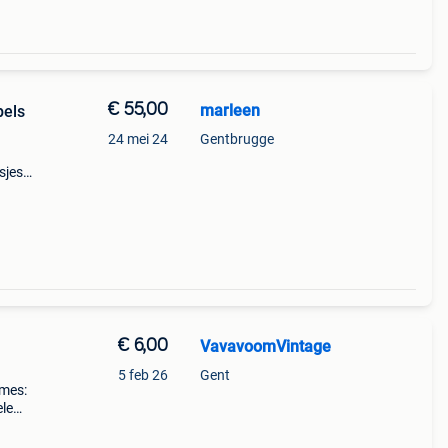
€ 55,00
marleen
pels
24 mei 24
Gentbrugge
sjes
€ 6,00
VavavoomVintage
5 feb 26
Gent
 mes:
ele