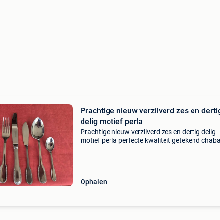
Prachtige nieuw verzilverd zes en derti
delig motief perla
Prachtige nieuw verzilverd zes en dertig delig
motief perla perfecte kwaliteit getekend chab
met stempels afkomstig van tweede verblijf
weekend, amper gebruik was van hogere prijs
klasse en luxe z
Ophalen