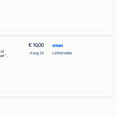
uis ch
€ 10,00
crean
;s)
4 aug 26
Lichtervelde
et "
o