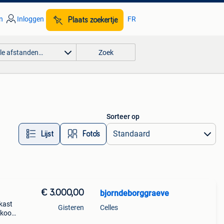
n
Inloggen
FR
Plaats zoekertje
lle afstanden…
Zoek
Sorteer op
Lijst
Foto’s
€ 3.000,00
bjorndeborggraeve
kast
Gisteren
Celles
e koop