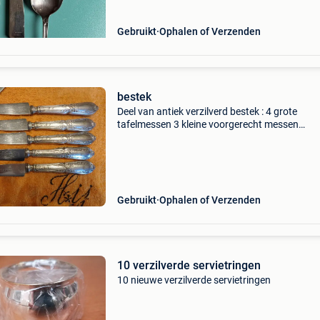
Gebruikt
Ophalen of Verzenden
bestek
Deel van antiek verzilverd bestek : 4 grote
tafelmessen 3 kleine voorgerecht messen
vervaardigd uit verzilverd metaal , behalve het
snijgedeelte van de messen. Afkomstig uit fab
solingen in duitsl
Gebruikt
Ophalen of Verzenden
10 verzilverde servietringen
10 nieuwe verzilverde servietringen