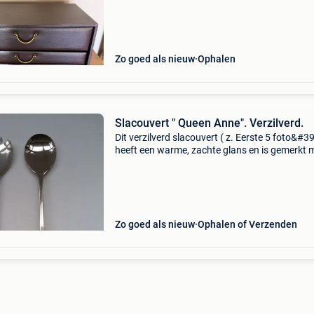
bestekkast van het prestigieuze franse zilverh
Zo goed als nieuw
Ophalen
Slacouvert " Queen Anne". Verzilverd.
Dit verzilverd slacouvert ( z. Eerste 5 foto&#39
heeft een warme, zachte glans en is gemerkt m
queen anne ". Het werd weinig gebruikt en is z
goed als nieuw! ▪︎Vraagprijs: 10 &eu
Zo goed als nieuw
Ophalen of Verzenden