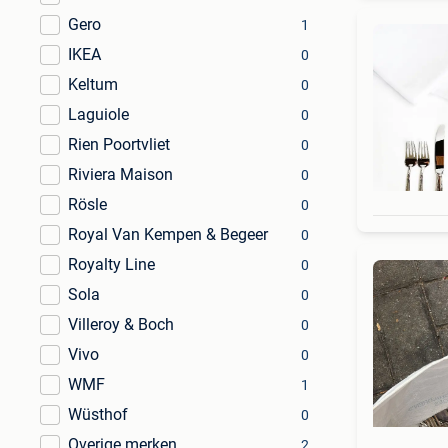
Gero
1
IKEA
0
Keltum
0
Laguiole
0
Rien Poortvliet
0
Riviera Maison
0
Rösle
0
Royal Van Kempen & Begeer
0
Royalty Line
0
Sola
0
Villeroy & Boch
0
Vivo
0
WMF
1
Wüsthof
0
Overige merken
2