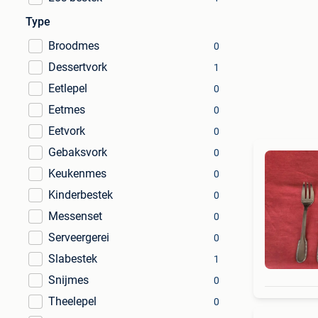
Type
Broodmes
0
Dessertvork
1
Eetlepel
0
Eetmes
0
Eetvork
0
Gebaksvork
0
Keukenmes
0
Kinderbestek
0
Messenset
0
Serveergerei
0
Slabestek
1
Snijmes
0
Theelepel
0