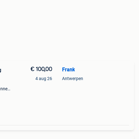
€ 100,00
Frank
g
4 aug 26
Antwerpen
anne