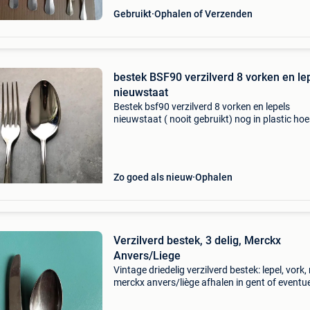
Gebruikt
Ophalen of Verzenden
bestek BSF90 verzilverd 8 vorken en le
nieuwstaat
Bestek bsf90 verzilverd 8 vorken en lepels
nieuwstaat ( nooit gebruikt) nog in plastic hoe
op tehalenin omgeving gent
Zo goed als nieuw
Ophalen
Verzilverd bestek, 3 delig, Merckx
Anvers/Liege
Vintage driedelig verzilverd bestek: lepel, vork,
merckx anvers/liège afhalen in gent of eventu
verzending op risico van de koper