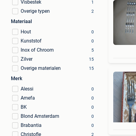
Visbestek
1
Overige typen
2
Materiaal
Hout
0
Kunststof
0
Inox of Chroom
5
Zilver
15
Overige materialen
15
Merk
Alessi
0
Amefa
0
BK
0
Blond Amsterdam
0
Brabantia
0
Christofle
2