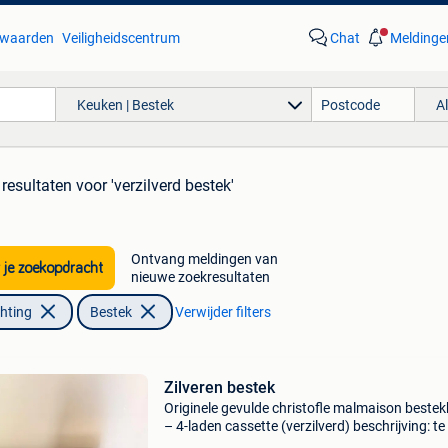
waarden
Veiligheidscentrum
Chat
Meldinge
Keuken | Bestek
A
 resultaten
voor 'verzilverd bestek'
Ontvang meldingen van
 je zoekopdracht
nieuwe zoekresultaten
chting
Bestek
Verwijder filters
Zilveren bestek
Originele gevulde christofle malmaison bestek
– 4-laden cassette (verzilverd) beschrijving: t
aangeboden: een zeer exclusieve en luxueuze