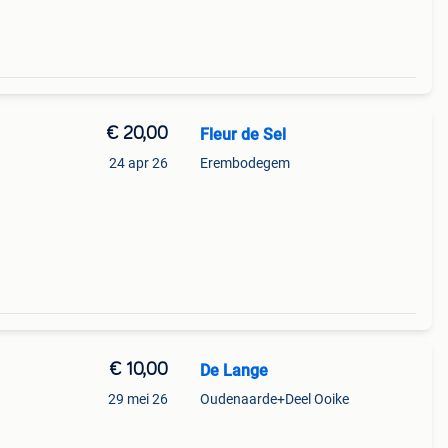
€ 20,00
Fleur de Sel
24 apr 26
Erembodegem
riek
€ 10,00
De Lange
29 mei 26
Oudenaarde+Deel Ooike