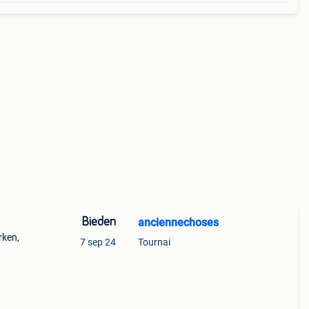
Bieden
anciennechoses
rken,
7 sep 24
Tournai