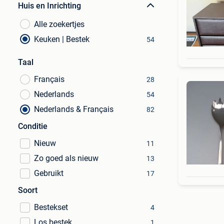
Huis en Inrichting
Alle zoekertjes
Keuken | Bestek
54
Taal
Français
28
Nederlands
54
Nederlands & Français
82
Conditie
Nieuw
11
Zo goed als nieuw
13
Gebruikt
17
Soort
Bestekset
4
Los bestek
1