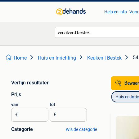
Help en info
Voor
54
Home
Huis en Inrichting
Keuken | Bestek
Verfijn resultaten
Bewaar
Prijs
Huis en Inri
van
tot
€
€
Categorie
Wis de categorie