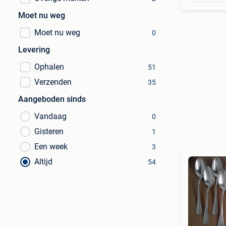
Moet nu weg
Moet nu weg
0
Levering
Ophalen
51
Verzenden
35
Aangeboden sinds
Vandaag
0
Gisteren
1
Een week
3
Altijd
54