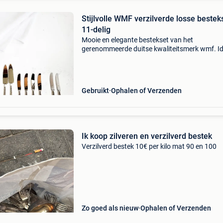
Stijlvolle WMF verzilverde losse bestek
11-delig
Mooie en elegante bestekset van het
gerenommeerde duitse kwaliteitsmerk wmf. I
om je tafel een klassieke en stijlvolle uitstraling
geven, perfect voor feestelijke gelegenheden o
liefhebbers v
Gebruikt
Ophalen of Verzenden
Ik koop zilveren en verzilverd bestek
Verzilverd bestek 10€ per kilo mat 90 en 100
Zo goed als nieuw
Ophalen of Verzenden