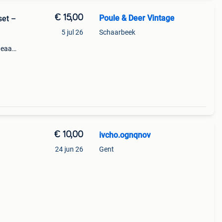
€ 15,00
Poule & Deer Vintage
set –
5 jul 26
Schaarbeek
deaal
 te
f
€ 10,00
ivcho.ognqnov
24 jun 26
Gent