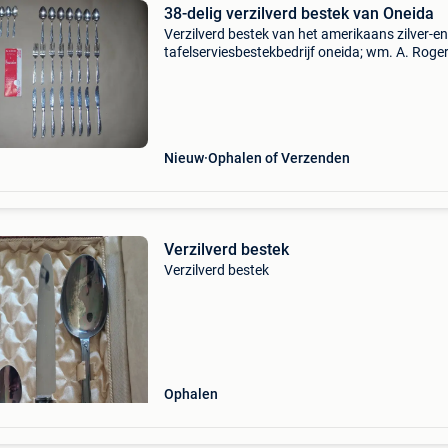
38-delig verzilverd bestek van Oneida
Verzilverd bestek van het amerikaans zilver-en
tafelserviesbestekbedrijf oneida; wm. A. Roger
limited oneida ltd, successor oneida, n.y.;
Bestaande uit 8 grote vorken, 8 grote messen,
grote lepels
Nieuw
Ophalen of Verzenden
Verzilverd bestek
Verzilverd bestek
Ophalen