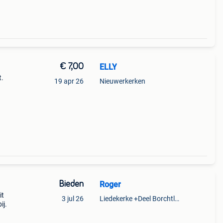
€ 7,00
ELLY
t.
19 apr 26
Nieuwerkerken
Bieden
Roger
it
3 jul 26
Liedekerke +Deel Borchtlombeek
ij.