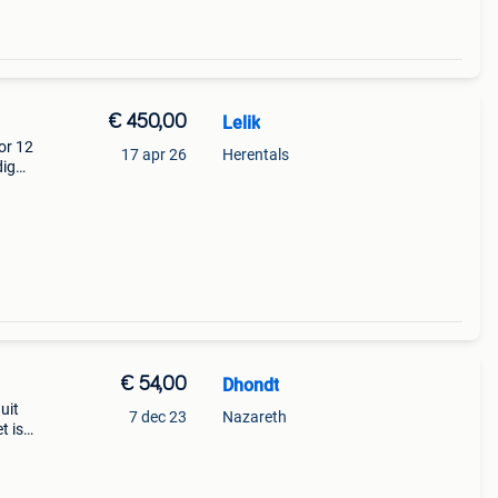
€ 450,00
Lelik
or 12
17 apr 26
Herentals
dig
sief
€ 54,00
Dhondt
uit
7 dec 23
Nazareth
t is
e kok.