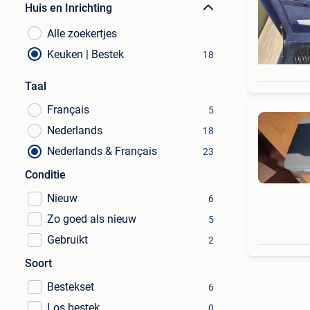
Huis en Inrichting
Alle zoekertjes
Keuken | Bestek
18
Taal
Français
5
Nederlands
18
Nederlands & Français
23
Conditie
Nieuw
6
Zo goed als nieuw
5
Gebruikt
2
Soort
Bestekset
6
Los bestek
0