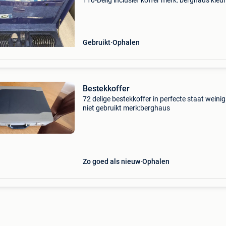
110-Delig inclusief koffer merk: berghaus kleur
zilver/goud materiaal: roestvrij staal levensla
garantie! Geschikt voor 12 personen. Deze se
Gebruikt
Ophalen
Bestekkoffer
72 delige bestekkoffer in perfecte staat weinig
niet gebruikt merk:berghaus
Zo goed als nieuw
Ophalen