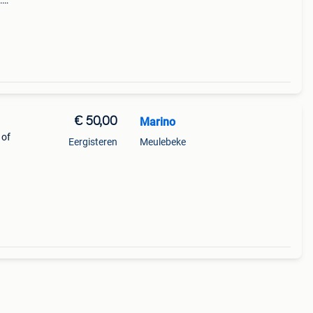
:
nge
t werd
€ 50,00
Marino
 of
Eergisteren
Meulebeke