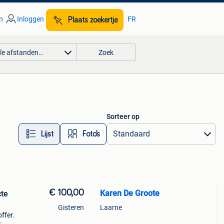
n
Inloggen
FR
Plaats zoekertje
lle afstanden…
Zoek
Sorteer op
Lijst
Foto’s
€ 100,00
Karen De Groote
cte
Gisteren
Laarne
ffer.