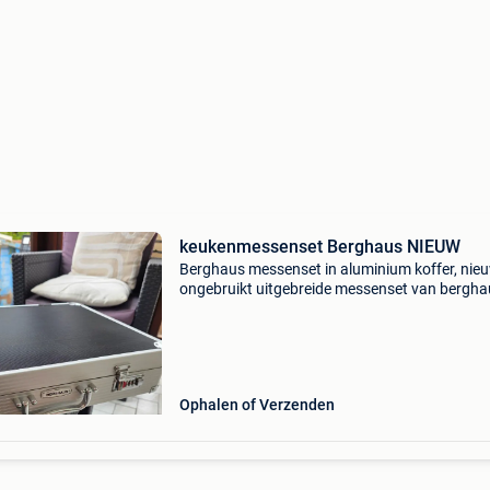
keukenmessenset Berghaus NIEUW
Berghaus messenset in aluminium koffer, nie
ongebruikt uitgebreide messenset van bergha
een stevige aluminium koffer met cijfersloten.
messen en accessoires zijn nooit gebruikt en z
Ophalen of Verzenden