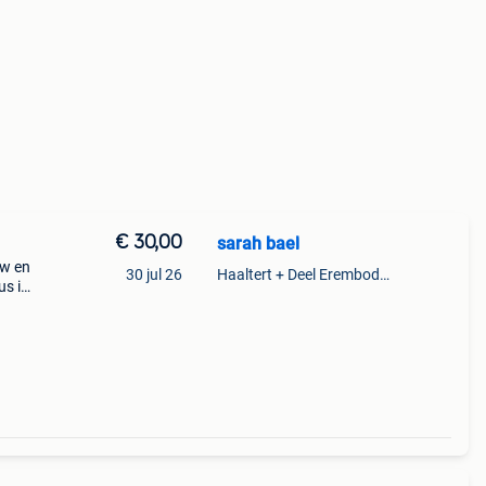
€ 30,00
sarah bael
uw en
30 jul 26
Haaltert + Deel Erembodegem
us in
 De
itten