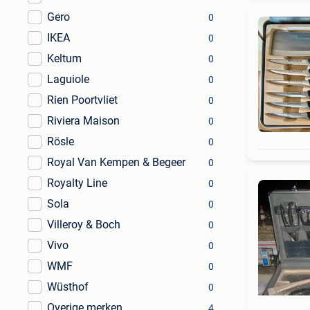
Gero
0
IKEA
0
Keltum
0
Laguiole
0
Rien Poortvliet
0
Riviera Maison
0
Rösle
0
Royal Van Kempen & Begeer
0
Royalty Line
0
Sola
0
Villeroy & Boch
0
Vivo
0
WMF
0
Wüsthof
0
Overige merken
4