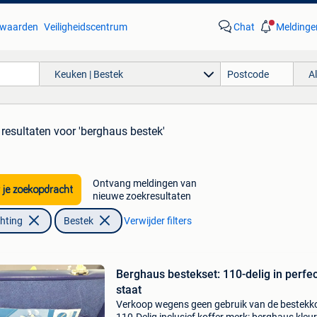
waarden
Veiligheidscentrum
Chat
Meldinge
Keuken | Bestek
A
 resultaten
voor 'berghaus bestek'
Ontvang meldingen van
 je zoekopdracht
nieuwe zoekresultaten
chting
Bestek
Verwijder filters
Berghaus bestekset: 110-delig in perfe
staat
Verkoop wegens geen gebruik van de bestekko