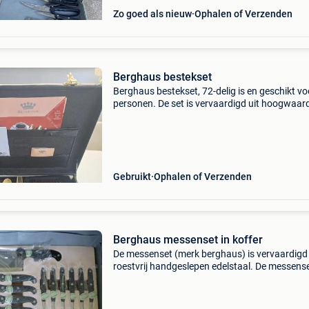
Zo goed als nieuw
Ophalen of Verzenden
Berghaus bestekset
Berghaus bestekset, 72-delig is en geschikt vo
personen. De set is vervaardigd uit hoogwaar
roestvrij staal (18/10 edelstaal) en is volledig
verguld met 23/24-karaats goud. Inhoud: inclu
v
Gebruikt
Ophalen of Verzenden
Berghaus messenset in koffer
De messenset (merk berghaus) is vervaardigd 
roestvrij handgeslepen edelstaal. De messense
ideaal voor een hobby-kok of een professionel