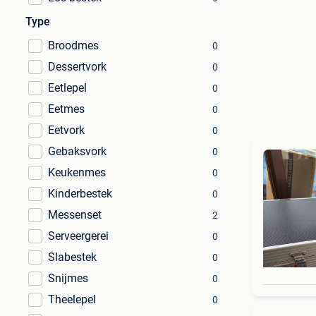
Type
Broodmes
0
Dessertvork
0
Eetlepel
0
Eetmes
0
Eetvork
0
Gebaksvork
0
Keukenmes
0
Kinderbestek
0
Messenset
2
Serveergerei
0
Slabestek
0
Snijmes
0
Theelepel
0