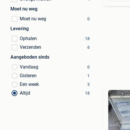
Moet nu weg
Moet nu weg
0
Levering
Ophalen
18
Verzenden
6
Aangeboden sinds
Vandaag
0
Gisteren
1
Een week
3
Altijd
18