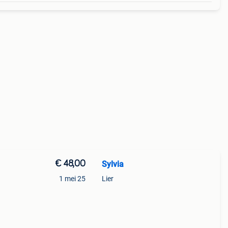
€ 48,00
Sylvia
1 mei 25
Lier