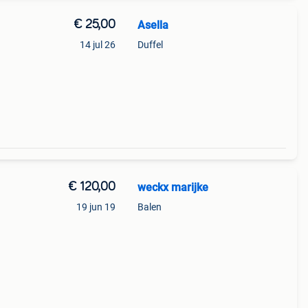
€ 25,00
Asella
14 jul 26
Duffel
€ 120,00
weckx marijke
19 jun 19
Balen