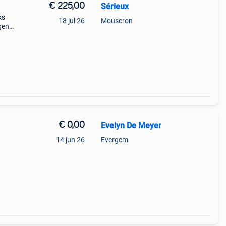
€ 225,00
Sérieux
ks
18 jul 26
Mouscron
gen
roet.
€ 0,00
Evelyn De Meyer
14 jun 26
Evergem