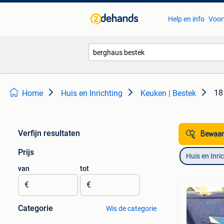
Help en info
Voor
18
Home
Huis en Inrichting
Keuken | Bestek
Verfijn resultaten
Bewaar
Prijs
Huis en Inri
van
tot
€
€
Categorie
Wis de categorie