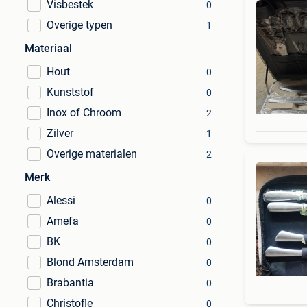
Visbestek
0
Overige typen
1
Materiaal
Hout
0
Kunststof
0
Inox of Chroom
2
Zilver
1
Overige materialen
2
Merk
Alessi
0
Amefa
0
BK
0
Blond Amsterdam
0
Brabantia
0
Christofle
0