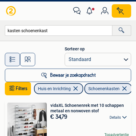
Kasten | Schoenenkasten
Sorteer op
Alle afstanden…
Bewaar je zoekopdracht
Filters
Huis en Inrichting
Schoenenkasten
V
vidaXL Schoenenrek met 10 schappen
metaal en nonwoven stof
€ 34,79
Details
Topadvertentie