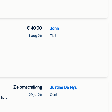
€ 40,00
John
1 aug 26
Tielt
Zie omschrijving
Justine De Nys
29 jul 26
Gent
ilig
f,
uimte.