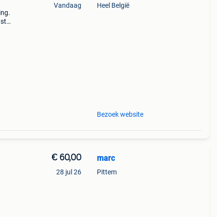
Vandaag
Heel België
ing.
ast
g
 ee
Bezoek website
€ 60,00
marc
28 jul 26
Pittem