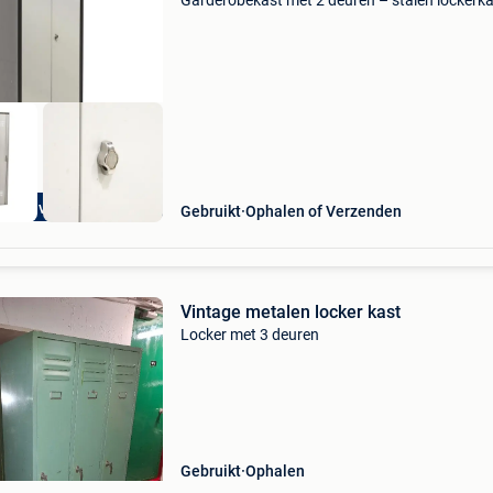
Garderobekast met 2 deuren – stalen lockerk
met hangsluiting, kledingstang en vakverdelin
deze gebruikte garderobekast met 2 deuren is
extra voordelig
Gebruikt
Ophalen of Verzenden
Vintage metalen locker kast
Locker met 3 deuren
Gebruikt
Ophalen