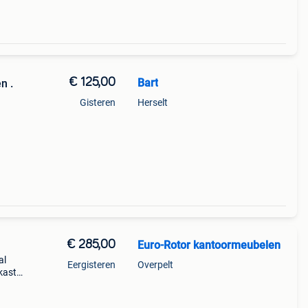
€ 125,00
Bart
n .
Gisteren
Herselt
t
0 cm
€ 285,00
Euro-Rotor kantoormeubelen
al
Eergisteren
Overpelt
kast
e
han