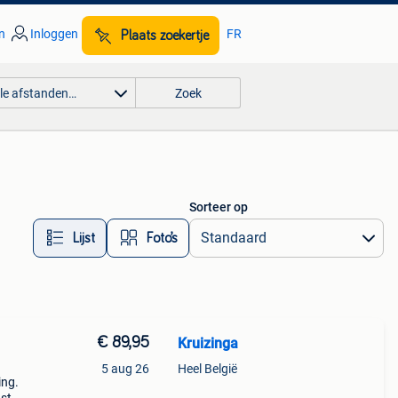
n
Inloggen
FR
Plaats zoekertje
lle afstanden…
Zoek
Sorteer op
Lijst
Foto’s
€ 89,95
Kruizinga
5 aug 26
Heel België
ing.