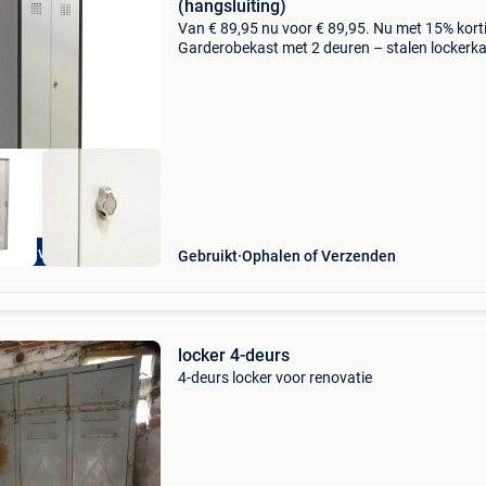
(hangsluiting)
Van € 89,95 nu voor € 89,95. Nu met 15% kort
Garderobekast met 2 deuren – stalen lockerk
met hangsluiting, kledingstang en vakverdelin
deze gebruikte garderobekast met 2 deuren is
extra voordelig
Gebruikt
Ophalen of Verzenden
locker 4-deurs
4-deurs locker voor renovatie