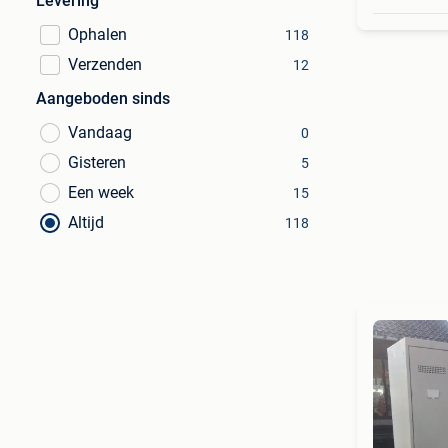
Levering
Ophalen
118
Verzenden
12
Aangeboden sinds
Vandaag
0
Gisteren
5
Een week
15
Altijd
118