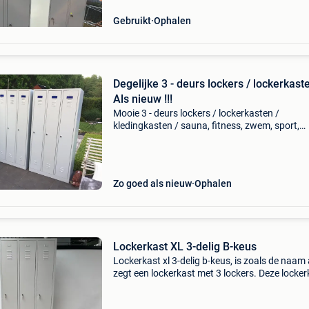
Gebruikt
Ophalen
Degelijke 3 - deurs lockers / lockerkaste
Als nieuw !!!
Mooie 3 - deurs lockers / lockerkasten /
kledingkasten / sauna, fitness, zwem, sport,
schoollockers / metalen lockers in goede staa
afmetingen ; 180 cm hoog , 90 cm breed en 5
diep 125 euro/kast
Zo goed als nieuw
Ophalen
Lockerkast XL 3-delig B-keus
Lockerkast xl 3-delig b-keus, is zoals de naam 
zegt een lockerkast met 3 lockers. Deze locker
heeft 3 garderobelockers, dit wil zeggen dat d
lockers groter zijn, en er ruimte is voor het op