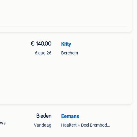
€ 140,00
Kitty
6 aug 26
Berchem
Bieden
Eemans
uws
Vandaag
Haaltert + Deel Erembodegem