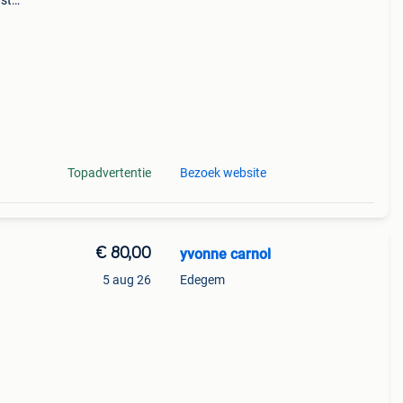
ast
g
 ee
Topadvertentie
Bezoek website
€ 80,00
yvonne carnol
5 aug 26
Edegem