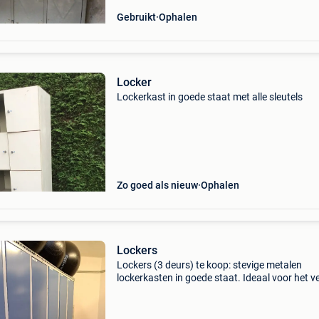
Gebruikt
Ophalen
Locker
Lockerkast in goede staat met alle sleutels
Zo goed als nieuw
Ophalen
Lockers
Lockers (3 deurs) te koop: stevige metalen
lockerkasten in goede staat. Ideaal voor het ve
opbergen van persoonlijke spullen in een bedrij
magazijn, kantoor, sportclub,school of kleedr
·