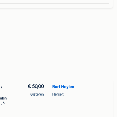
€ 50,00
Bart Heylen
 /
Gisteren
Herselt
talen
 , 60