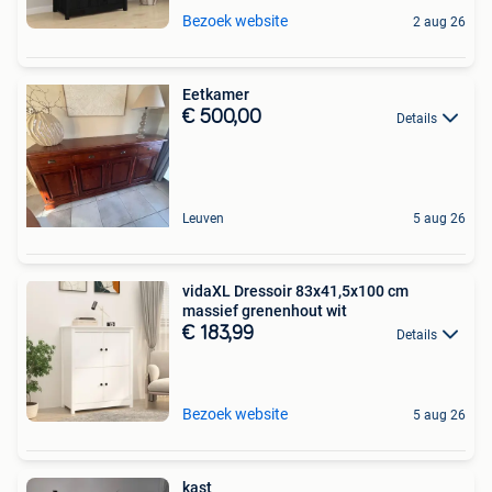
Bezoek website
2 aug 26
Eetkamer
€ 500,00
Details
Leuven
5 aug 26
vidaXL Dressoir 83x41,5x100 cm
massief grenenhout wit
€ 183,99
Details
Bezoek website
5 aug 26
kast