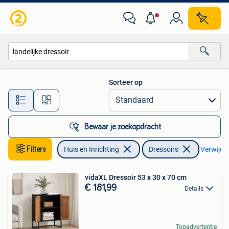
Kasten | Dressoirs
Sorteer op
Alle afstanden…
Bewaar je zoekopdracht
Filters
Huis en Inrichting
Dressoirs
Verwijder
vidaXL Dressoir 53 x 30 x 70 cm
€ 181,99
Details
Topadvertentie