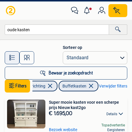
Kasten | Buffetkasten
Sorteer op
Alle afstanden…
Bewaar je zoekopdracht
Huis en Inrichting
Filters
Buffetkasten
Verwijder filters
Super mooie kasten voor een scherpe
prijs Nieuw kast2go
€ 1.695,00
Details
Topadvertentie
Bezoek website
Eergisteren