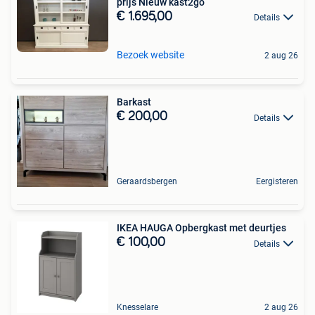
prijs Nieuw kast2go
€ 1.695,00
Details
Bezoek website
2 aug 26
Barkast
€ 200,00
Details
Geraardsbergen
Eergisteren
IKEA HAUGA Opbergkast met deurtjes
€ 100,00
Details
Knesselare
2 aug 26