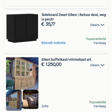
Sideboard Zwart Eiken | Retour deal, weg
is pech!
€ 35,77
Details
Topadvertentie
Bezoek website
Vandaag
Eiken buffetkast/vitrinekast art.
€ 1.250,00
Details
Topzoekertje
Levering mogelijk
Zulte
Vandaag