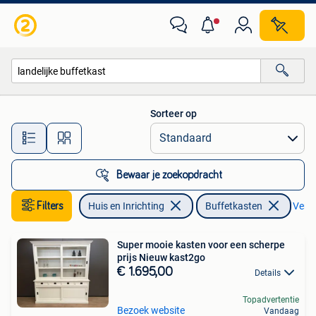
Kasten | Buffetkasten
Sorteer op
Alle afstanden…
Bewaar je zoekopdracht
Filters
Huis en Inrichting
Buffetkasten
Verwi
Super mooie kasten voor een scherpe
prijs Nieuw kast2go
€ 1.695,00
Details
Topadvertentie
Bezoek website
Vandaag