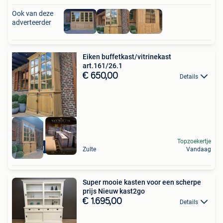
Ook van deze
adverteerder
Eiken buffetkast/vitrinekast
art.161/26.1
€ 650,00
Details
Topzoekertje
Levering mogelijk
Zulte
Vandaag
Super mooie kasten voor een scherpe
prijs Nieuw kast2go
€ 1.695,00
Details