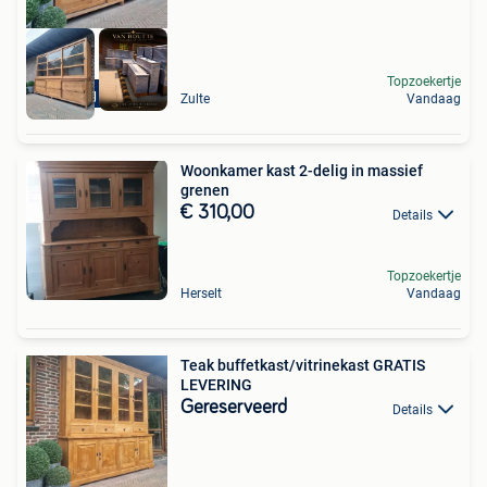
Topzoekertje
Levering mogelijk
Zulte
Vandaag
Woonkamer kast 2-delig in massief
grenen
€ 310,00
Details
Topzoekertje
Herselt
Vandaag
Teak buffetkast/vitrinekast GRATIS
LEVERING
Gereserveerd
Details