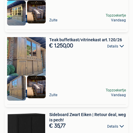
Topzoekertje
Levering mogelijk
Zulte
Vandaag
Teak buffetkast/vitrinekast art.120/26
€ 1.250,00
Details
Topzoekertje
Levering mogelijk
Zulte
Vandaag
Sideboard Zwart Eiken | Retour deal, weg
is pech!
€ 35,77
Details