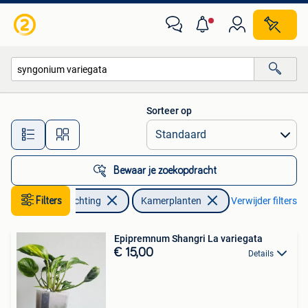
Kamerplanten
Sorteer op
Alle afstanden…
Bewaar je zoekopdracht
Huis en Inrichting
Filters
Kamerplanten
Verwijder filters
Epipremnum Shangri La variegata
€ 15,00
Details